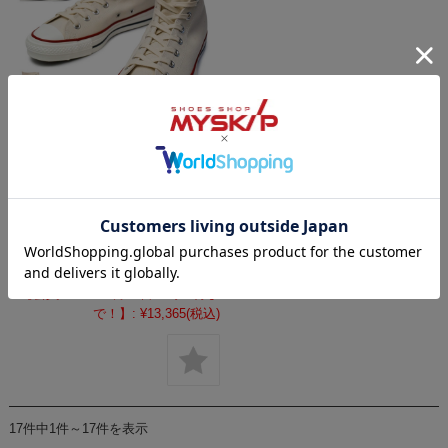
【サマーセール】コンバース
日本製 キャンバス オールスタ
ー J ハイ ハイカット スニーカ
ー メンズ レディース 定番
CONVERSE CANVAS ALL
STAR J HI Made in JAPAN
メーカー希望小売価格:
¥16,500
(税込)
【会員SALE！8月11日23時59分ま
で！】:
¥13,365
(税込)
17件中1件～17件を表示