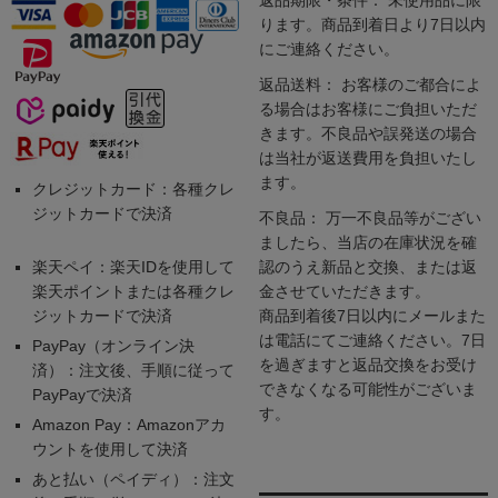
ります。商品到着日より7日以内
にご連絡ください。
返品送料： お客様のご都合によ
る場合はお客様にご負担いただ
きます。不良品や誤発送の場合
は当社が返送費用を負担いたし
ます。
クレジットカード：各種クレ
ジットカードで決済
不良品： 万一不良品等がござい
ましたら、当店の在庫状況を確
楽天ペイ：楽天IDを使用して
認のうえ新品と交換、または返
楽天ポイントまたは各種クレ
金させていただきます。
ジットカードで決済
商品到着後7日以内にメールまた
は電話にてご連絡ください。7日
PayPay（オンライン決
を過ぎますと返品交換をお受け
済）：注文後、手順に従って
できなくなる可能性がございま
PayPayで決済
す。
Amazon Pay：Amazonアカ
ウントを使用して決済
あと払い（ペイディ）：注文