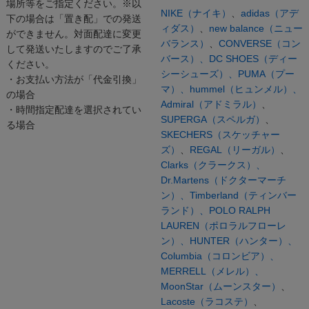
場所等をご指定ください。※以
NIKE（ナイキ）
、
adidas（アデ
下の場合は「置き配」での発送
ィダス）
、
new balance（ニュー
ができません。対面配達に変更
バランス）
、
CONVERSE（コン
して発送いたしますのでご了承
バース）、
DC SHOES（ディー
ください。
シーシューズ）、
PUMA（プー
・お支払い方法が「代金引換」
マ）、
hummel（ヒュンメル）、
の場合
Admiral（アドミラル）
、
・時間指定配達を選択されてい
SUPERGA（スペルガ）
、
る場合
SKECHERS（スケッチャー
ズ）
、
REGAL（リーガル）
、
Clarks（クラークス）、
Dr.Martens（ドクターマーチ
ン）、
Timberland（ティンバー
ランド）、
POLO RALPH
LAUREN（ポロラルフローレ
ン）、
HUNTER（ハンター）、
Columbia（コロンビア）、
MERRELL（メレル）、
MoonStar（ムーンスター）
、
Lacoste（ラコステ）
、