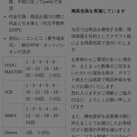
後、手順に従ってpaidyで決
済
簡易包装を実施しています
代金引換：商品お届けの際に
代金と引き換え（代引手数料
当店では商品を梱包する際、環
320円）
境保護を目的としてクラフト紙
前払い：コンビニ（番号端末
による簡易包装で送付いたしま
式）・銀行ATM・ネットバン
す。
キング決済
お客様からご要望があった場合
1・2・3・5・6・
VISA /
や、まとまった数量のご注文を
10・12・15・18・
MASTER
いただいた場合を除き、クラフ
20・24回、リボ払
ト紙または紙袋で商品外箱を包
1・3・4・5・6・
んでお届けいたします。
JCB
10・12・15・18・
恐れ入りますがご理解とご協力
20・24回、リボ払
のほど、よろしくお願い申し上
げます
1・3・5・6・10・
AMEX
12・15・18・20・
また、梱包資材を必要最小限に
24回
抑えることでお届けしたお客様
のゴミ処理の手間を減らすとと
Diners
1回、リボ払
もに、コスト削減によりさらに