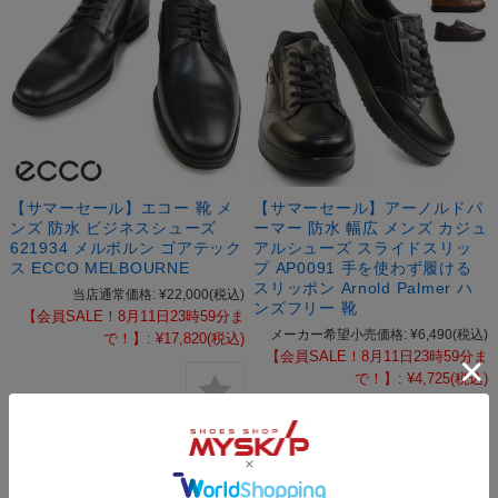
【サマーセール】エコー 靴 メ
【サマーセール】アーノルドパ
ンズ 防水 ビジネスシューズ
ーマー 防水 幅広 メンズ カジュ
621934 メルボルン ゴアテック
アルシューズ スライドスリッ
ス ECCO MELBOURNE
プ AP0091 手を使わず履ける
スリッポン Arnold Palmer ハ
当店通常価格:
¥22,000
(税込)
ンズフリー 靴
【会員SALE！8月11日23時59分ま
メーカー希望小売価格:
¥6,490
(税込)
で！】:
¥17,820
(税込)
【会員SALE！8月11日23時59分ま
で！】:
¥4,725
(税込)