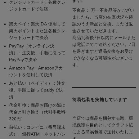
ます。
クレジットカード：各種クレ
ジットカードで決済
不良品： 万一不良品等がござい
ましたら、当店の在庫状況を確
楽天ペイ：楽天IDを使用して
認のうえ新品と交換、または返
楽天ポイントまたは各種クレ
金させていただきます。
ジットカードで決済
商品到着後7日以内にメールまた
は電話にてご連絡ください。7日
PayPay（オンライン決
を過ぎますと返品交換をお受け
済）：注文後、手順に従って
できなくなる可能性がございま
PayPayで決済
す。
Amazon Pay：Amazonアカ
ウントを使用して決済
あと払い（ペイディ）：注文
後、手順に従ってpaidyで決
済
簡易包装を実施しています
代金引換：商品お届けの際に
代金と引き換え（代引手数料
当店では商品を梱包する際、環
320円）
境保護を目的としてクラフト紙
前払い：コンビニ（番号端末
による簡易包装で送付いたしま
式）・銀行ATM・ネットバン
す。