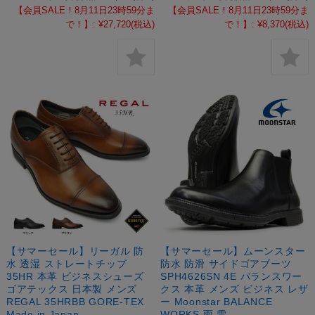
【会員SALE！8月11日23時59分ま
【会員SALE！8月11日23時59分ま
で！】:
¥27,720
(税込)
で！】:
¥8,370
(税込)
【サマーセール】リーガル 防
【サマーセール】ムーンスター
水 透湿 ストレートチップ
防水 防滑 サイドゴアブーツ
35HR 本革 ビジネスシューズ
SPH4626SN 4E バランスワー
ゴアテックス 日本製 メンズ
クス 本革 メンズ ビジネス レザ
REGAL 35HRBB GORE-TEX
ー Moonstar BALANCE
Made in Japan
WORKS 雨 雪