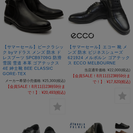
【サマーセール】ビークラシッ
【サマーセール】エコー 靴 メ
ク byマドラス メンズ 防水 ド
ンズ 防水 ビジネスシューズ
レスブーツ SPCB9709G 防滑
621924 メルボルン ゴアテック
雪国 雪道 本革 ゴアテックス
ス ECCO MELBOURNE
4E 紳士靴 BEE CLASSIC
当店通常価格:
¥22,000
(税込)
GORE-TEX
【会員SALE！8月11日23時59分ま
メーカー希望小売価格:
¥25,300
(税込)
で！】:
¥17,820
(税込)
【会員SALE！8月11日23時59分ま
で！】:
¥20,493
(税込)