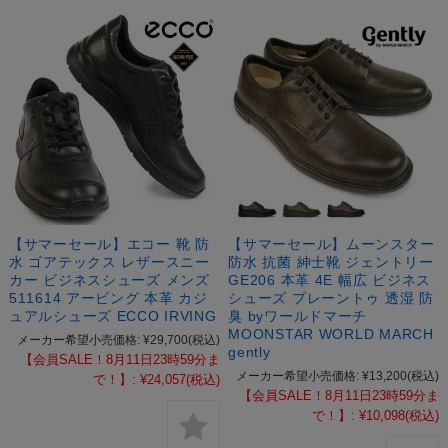
【サマーセール】エコー 靴 防
【サマーセール】ムーンスター
水 ゴアテックス レザースニー
防水 抗菌 紳士靴 ジェントリー
カー ビジネスシューズ メンズ
GE206 本革 4E 幅広 ビジネス
511614 アービング 本革 カジ
シューズ プレーントゥ 透湿 防
ュアルシューズ ECCO IRVING
臭 byワールドマーチ
MOONSTAR WORLD MARCH
メーカー希望小売価格:
¥29,700
(税込)
gently
【会員SALE！8月11日23時59分ま
メーカー希望小売価格:
¥13,200
(税込)
で！】:
¥24,057
(税込)
【会員SALE！8月11日23時59分ま
で！】:
¥10,098
(税込)