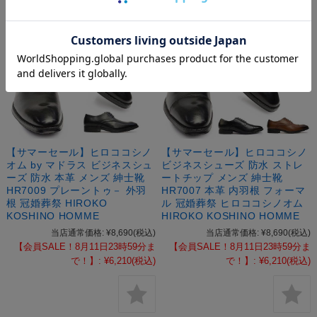
【サマーセール】ヒロココシノ
【サマーセール】ヒロココシノ
オム by マドラス ビジネスシュ
ビジネスシューズ 防水 ストレ
ーズ 防水 本革 メンズ 紳士靴
ートチップ メンズ 紳士靴
HR7009 プレーントゥ－ 外羽
HR7007 本革 内羽根 フォーマ
根 冠婚葬祭 HIROKO
ル 冠婚葬祭 ヒロココシノオム
KOSHINO HOMME
HIROKO KOSHINO HOMME
当店通常価格:
¥8,690
(税込)
当店通常価格:
¥8,690
(税込)
【会員SALE！8月11日23時59分ま
【会員SALE！8月11日23時59分ま
で！】:
¥6,210
(税込)
で！】:
¥6,210
(税込)