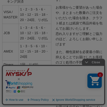
キング決済
お客様からご要望があった場合
1・2・3・5・6・
VISA /
や、まとまった数量のご注文を
10・12・15・18・
MASTER
いただいた場合を除き、クラフ
20・24回、リボ払
ト紙または紙袋で商品外箱を包
1・3・4・5・6・
んでお届けいたします。
JCB
10・12・15・18・
恐れ入りますがご理解とご協力
20・24回、リボ払
のほど、よろしくお願い申し上
げます
1・3・5・6・10・
AMEX
12・15・18・20・
また、梱包資材を必要最小限に
24回
抑えることでお届けしたお客様
のゴミ処理の手間を減らすとと
Diners
1回、リボ払
もに、コスト削減によりさらに
お求めやすい価格で提供するこ
とが可能になりました。
より良い商品をよりお求めやす
い価格でご紹介できるように、
送料について
これからも改善をおこなってま
いります。
お気づきの点やご要望がござい