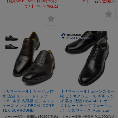
【会員SALE！8月11日23時59分ま
で！】:
¥27,720
(税込)
で！】:
¥16,929
(税込)
【サマーセール】リーガル 防
【サマーセール】ムーンスター
水 透湿 ストレートチップ
靴 ビジネスシューズ 本革 メン
21BL 本革 内羽根 ビジネスシ
ズ 防水 透湿 BW4643 レザー
ューズ メンズ REGAL GORE-
ストレートチップ フォーマル
TEX SURROUND
バランスワークス Moonstar
メーカー希望小売価格:
¥30,800
(税込)
メーカー希望小売価格:
¥11,000
(税込)