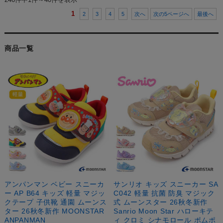
1
2
3
4
5
次へ
次の5ページへ
最後へ
商品一覧
アンパンマン ベビー スニーカ
サンリオ キッズ スニーカー SA
ー AP B64 キッズ 軽量 マジッ
C042 軽量 抗菌 防臭 マジック
クテープ 子供靴 通園 ムーンス
式 ムーンスター 26秋冬新作
ター 26秋冬新作 MOONSTAR
Sanrio Moon Star ハローキテ
ANPANMAN
ィ クロミ シナモロール ポムポ