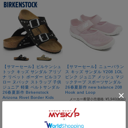
【サマーセール】ビルケンシュ
【サマーセール】ニューバラン
トック キッズ サンダル アリゾ
ス キッズ サンダル Y208 1OL
ナ リベット ボーダー ビルコフ
ピンク ジュニア メッシュ マジ
ロー ヌバック ストラップ 子供
ックテープ スポーツサンダル
ジュニア 軽量 ベルトサンダル
26春夏新作 new balance 208
26春夏新作 Birkenstock
Hook and Loop
Arizona Rivet Border Kids
メーカー希望小売価格:
¥5,940
(税込)
当店通常価格:
¥10,450
(税込)
【会員SALE！8月11日23時59分ま
【会員SALE！8月11日23時59分ま
で！】:
¥4,806
(税込)
で！】:
¥9,405
(税込)