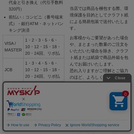
代金と引き換え（代引手数料
当店では商品を梱包する際、環
320円）
境保護を目的としてクラフト紙
前払い：コンビニ（番号端末
による簡易包装で送付いたしま
式）・銀行ATM・ネットバン
す。
キング決済
お客様からご要望があった場合
1・2・3・5・6・
VISA /
や、まとまった数量のご注文を
10・12・15・18・
MASTER
いただいた場合を除き、クラフ
20・24回、リボ払
ト紙または紙袋で商品外箱を包
1・3・4・5・6・
んでお届けいたします。
JCB
10・12・15・18・
恐れ入りますがご理解とご協力
20・24回、リボ払
のほど、よろしくお願い申し上
げます
1・3・5・6・10・
AMEX
12・15・18・20・
また、梱包資材を必要最小限に
24回
抑えることでお届けしたお客様
のゴミ処理の手間を減らすとと
Diners
1回、リボ払
もに、コスト削減によりさらに
お求めやすい価格で提供するこ
とが可能になりました。