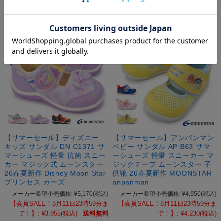
【サマーセール】ディズニー
【サマーセール】アンパンマン
キッズ サンダル DN C1371 サ
ベビー サンダル AP B63 サマ
マーシューズ 軽量 抗菌 スニー
ーシューズ 軽量 スニーカー マ
カー マジック式 ムーンスター
ジックテープ ムーンスター 子
26春夏新作 Disney Moon Star
供靴 26春夏新作 MOONSTAR
プリンセス カーズ
anpanman
メーカー希望小売価格:
¥5,170
(税込)
メーカー希望小売価格:
¥4,950
(税込)
【会員SALE！8月11日23時59分ま
【会員SALE！8月11日23時59分ま
で！】:
¥3,955
(税込)
送料無料
で！】:
¥4,230
(税込)