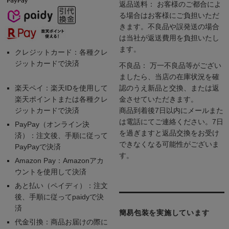
返品送料： お客様のご都合によ
る場合はお客様にご負担いただ
きます。不良品や誤発送の場合
は当社が返送費用を負担いたし
ます。
クレジットカード：各種クレ
ジットカードで決済
不良品： 万一不良品等がござい
ましたら、当店の在庫状況を確
楽天ペイ：楽天IDを使用して
認のうえ新品と交換、または返
楽天ポイントまたは各種クレ
金させていただきます。
ジットカードで決済
商品到着後7日以内にメールまた
は電話にてご連絡ください。7日
PayPay（オンライン決
を過ぎますと返品交換をお受け
済）：注文後、手順に従って
できなくなる可能性がございま
PayPayで決済
す。
Amazon Pay：Amazonアカ
ウントを使用して決済
あと払い（ペイディ）：注文
後、手順に従ってpaidyで決
済
簡易包装を実施しています
代金引換：商品お届けの際に