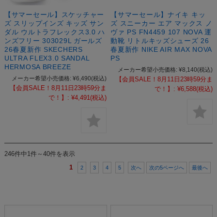
【サマーセール】スケッチャー
【サマーセール】ナイキ キッ
ズ スリップインズ キッズ サン
ズ スニーカー エア マックス ノ
ダル ウルトラフレックス3.0 ハ
ヴァ PS FN4459 107 NOVA 運
ンズフリー 303029L ガールズ
動靴 リトルキッズシューズ 26
26春夏新作 SKECHERS
春夏新作 NIKE AIR MAX NOVA
ULTRA FLEX3.0 SANDAL
PS
HERMOSA BREEZE
メーカー希望小売価格:
¥8,140
(税込)
メーカー希望小売価格:
¥6,490
(税込)
【会員SALE！8月11日23時59分ま
【会員SALE！8月11日23時59分ま
で！】:
¥6,588
(税込)
で！】:
¥4,491
(税込)
246件中1件～40件を表示
1
2
3
4
5
次へ
次の5ページへ
最後へ