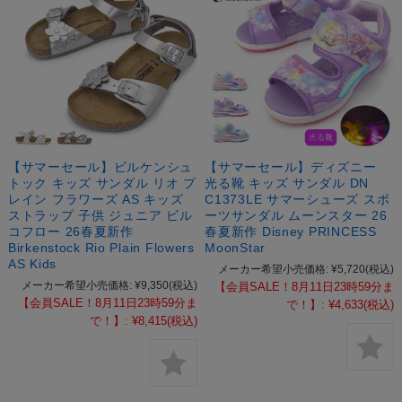
【サマーセール】ビルケンシュ
【サマーセール】ディズニー
トック キッズ サンダル リオ プ
光る靴 キッズ サンダル DN
レイン フラワーズ AS キッズ
C1373LE サマーシューズ スポ
ストラップ 子供 ジュニア ビル
ーツサンダル ムーンスター 26
コフロー 26春夏新作
春夏新作 Disney PRINCESS
Birkenstock Rio Plain Flowers
MoonStar
AS Kids
メーカー希望小売価格:
¥5,720
(税込)
メーカー希望小売価格:
¥9,350
(税込)
【会員SALE！8月11日23時59分ま
【会員SALE！8月11日23時59分ま
で！】:
¥4,633
(税込)
で！】:
¥8,415
(税込)