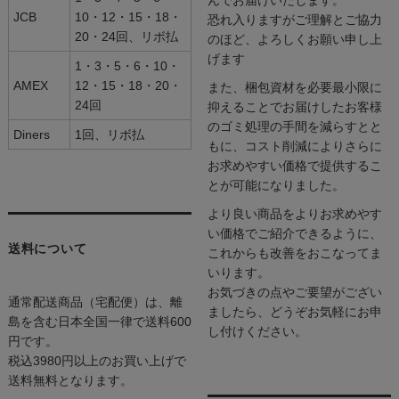
んでお届けいたします。
JCB
10・12・15・18・
恐れ入りますがご理解とご協力
20・24回、リボ払
のほど、よろしくお願い申し上
げます
1・3・5・6・10・
AMEX
12・15・18・20・
また、梱包資材を必要最小限に
24回
抑えることでお届けしたお客様
のゴミ処理の手間を減らすとと
Diners
1回、リボ払
もに、コスト削減によりさらに
お求めやすい価格で提供するこ
とが可能になりました。
より良い商品をよりお求めやす
い価格でご紹介できるように、
送料について
これからも改善をおこなってま
いります。
お気づきの点やご要望がござい
通常配送商品（宅配便）は、離
ましたら、どうぞお気軽にお申
島を含む日本全国一律で送料600
し付けください。
円です。
税込3980円以上のお買い上げで
送料無料となります。