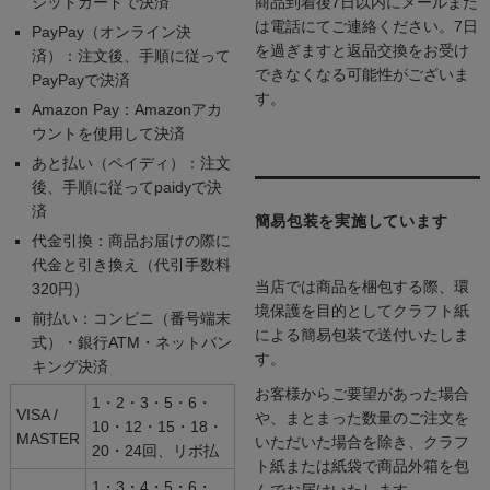
ジットカードで決済
商品到着後7日以内にメールまた
は電話にてご連絡ください。7日
PayPay（オンライン決
を過ぎますと返品交換をお受け
済）：注文後、手順に従って
できなくなる可能性がございま
PayPayで決済
す。
Amazon Pay：Amazonアカ
ウントを使用して決済
あと払い（ペイディ）：注文
後、手順に従ってpaidyで決
済
簡易包装を実施しています
代金引換：商品お届けの際に
代金と引き換え（代引手数料
当店では商品を梱包する際、環
320円）
境保護を目的としてクラフト紙
前払い：コンビニ（番号端末
による簡易包装で送付いたしま
式）・銀行ATM・ネットバン
す。
キング決済
お客様からご要望があった場合
1・2・3・5・6・
VISA /
や、まとまった数量のご注文を
10・12・15・18・
MASTER
いただいた場合を除き、クラフ
20・24回、リボ払
ト紙または紙袋で商品外箱を包
1・3・4・5・6・