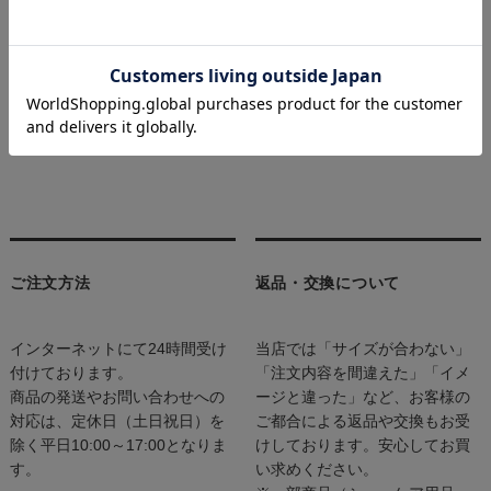
We only accept shipments to destinations within Japan.
For shipping outside of Japan, you can use WorldShopping's
purchase agency.
Please check the WorldShopping help site for details.
WorldShopping HELPページ（日本語）
WorldShopping HELP（English）
ご注文方法
返品・交換について
インターネットにて24時間受け
当店では「サイズが合わない」
付けております。
「注文内容を間違えた」「イメ
商品の発送やお問い合わせへの
ージと違った」など、お客様の
対応は、定休日（土日祝日）を
ご都合による返品や交換もお受
除く平日10:00～17:00となりま
けしております。安心してお買
す。
い求めください。