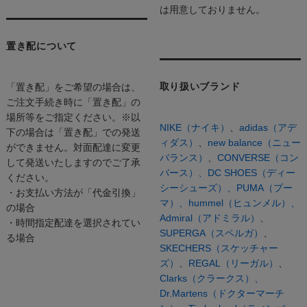
は用意しておりません。
置き配について
取り扱いブランド
「置き配」をご希望の場合は、
ご注文手続き時に「置き配」の
場所等をご指定ください。※以
NIKE（ナイキ）
、
adidas（アデ
下の場合は「置き配」での発送
ィダス）
、
new balance（ニュー
ができません。対面配達に変更
バランス）
、
CONVERSE（コン
して発送いたしますのでご了承
バース）、
DC SHOES（ディー
ください。
シーシューズ）、
PUMA（プー
・お支払い方法が「代金引換」
マ）、
hummel（ヒュンメル）、
の場合
Admiral（アドミラル）
、
・時間指定配達を選択されてい
SUPERGA（スペルガ）
、
る場合
SKECHERS（スケッチャー
ズ）
、
REGAL（リーガル）
、
Clarks（クラークス）、
Dr.Martens（ドクターマーチ