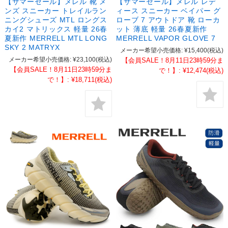
【サマーセール】メレル 靴 メ
【サマーセール】メレル レデ
ンズ スニーカー トレイルラン
ィース スニーカー ベイパー グ
ニングシューズ MTL ロングス
ローブ 7 アウトドア 靴 ローカ
カイ2 マトリックス 軽量 26春
ット 薄底 軽量 26春夏新作
夏新作 MERRELL MTL LONG
MERRELL VAPOR GLOVE 7
SKY 2 MATRYX
メーカー希望小売価格:
¥15,400
(税込)
メーカー希望小売価格:
¥23,100
(税込)
【会員SALE！8月11日23時59分ま
【会員SALE！8月11日23時59分ま
で！】:
¥12,474
(税込)
で！】:
¥18,711
(税込)