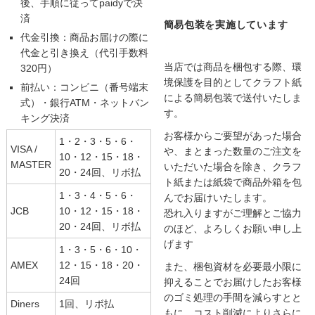
後、手順に従ってpaidyで決
済
簡易包装を実施しています
代金引換：商品お届けの際に
代金と引き換え（代引手数料
当店では商品を梱包する際、環
320円）
境保護を目的としてクラフト紙
前払い：コンビニ（番号端末
による簡易包装で送付いたしま
式）・銀行ATM・ネットバン
す。
キング決済
お客様からご要望があった場合
1・2・3・5・6・
VISA /
や、まとまった数量のご注文を
10・12・15・18・
MASTER
いただいた場合を除き、クラフ
20・24回、リボ払
ト紙または紙袋で商品外箱を包
1・3・4・5・6・
んでお届けいたします。
JCB
10・12・15・18・
恐れ入りますがご理解とご協力
20・24回、リボ払
のほど、よろしくお願い申し上
げます
1・3・5・6・10・
AMEX
12・15・18・20・
また、梱包資材を必要最小限に
24回
抑えることでお届けしたお客様
のゴミ処理の手間を減らすとと
Diners
1回、リボ払
もに、コスト削減によりさらに