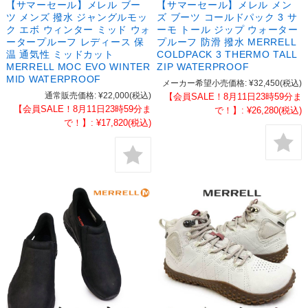
【サマーセール】メレル ブー
【サマーセール】メレル メン
ツ メンズ 撥水 ジャングルモッ
ズ ブーツ コールドパック 3 サ
ク エボ ウィンター ミッド ウォ
ーモ トール ジップ ウォーター
ータープルーフ レディース 保
プルーフ 防滑 撥水 MERRELL
温 通気性 ミッドカット
COLDPACK 3 THERMO TALL
MERRELL MOC EVO WINTER
ZIP WATERPROOF
MID WATERPROOF
メーカー希望小売価格:
¥32,450
(税込)
通常販売価格:
¥22,000
(税込)
【会員SALE！8月11日23時59分ま
【会員SALE！8月11日23時59分ま
で！】:
¥26,280
(税込)
で！】:
¥17,820
(税込)