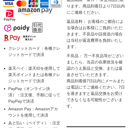
ります。商品到着日より7日以内
にご連絡ください。
返品送料： お客様のご都合によ
る場合はお客様にご負担いただ
きます。不良品や誤発送の場合
は当社が返送費用を負担いたし
ます。
クレジットカード：各種クレ
ジットカードで決済
不良品： 万一不良品等がござい
ましたら、当店の在庫状況を確
楽天ペイ：楽天IDを使用して
認のうえ新品と交換、または返
楽天ポイントまたは各種クレ
金させていただきます。
ジットカードで決済
商品到着後7日以内にメールまた
は電話にてご連絡ください。7日
PayPay（オンライン決
を過ぎますと返品交換をお受け
済）：注文後、手順に従って
できなくなる可能性がございま
PayPayで決済
す。
Amazon Pay：Amazonアカ
ウントを使用して決済
あと払い（ペイディ）：注文