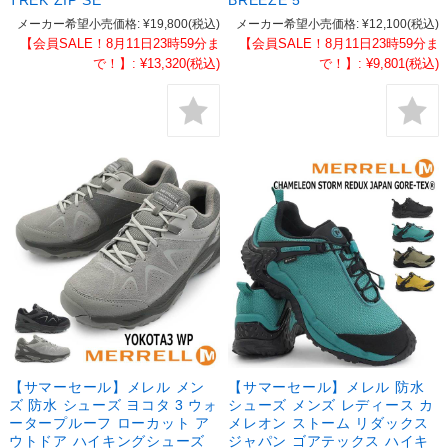
TREK ZIP SE
BREEZE 5
メーカー希望小売価格:
¥19,800
(税込)
メーカー希望小売価格:
¥12,100
(税込)
【会員SALE！8月11日23時59分ま
【会員SALE！8月11日23時59分ま
で！】:
¥13,320
(税込)
で！】:
¥9,801
(税込)
【サマーセール】メレル メン
【サマーセール】メレル 防水
ズ 防水 シューズ ヨコタ 3 ウォ
シューズ メンズ レディース カ
ータープルーフ ローカット ア
メレオン ストーム リダックス
ウトドア ハイキングシューズ
ジャパン ゴアテックス ハイキ