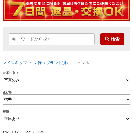
マイスキップ
マ行（ブランド別）
メレル
表示切替：
並び順：
在庫：
50件中1件～40件を表示