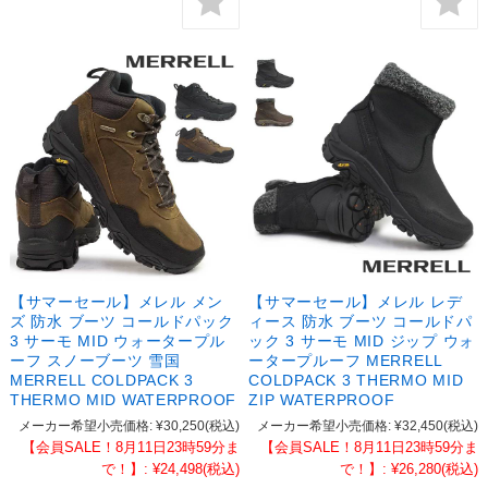
【サマーセール】メレル メン
【サマーセール】メレル レデ
ズ 防水 ブーツ コールドパック
ィース 防水 ブーツ コールドパ
3 サーモ MID ウォータープル
ック 3 サーモ MID ジップ ウォ
ーフ スノーブーツ 雪国
ータープルーフ MERRELL
MERRELL COLDPACK 3
COLDPACK 3 THERMO MID
THERMO MID WATERPROOF
ZIP WATERPROOF
メーカー希望小売価格:
¥30,250
(税込)
メーカー希望小売価格:
¥32,450
(税込)
【会員SALE！8月11日23時59分ま
【会員SALE！8月11日23時59分ま
で！】:
¥24,498
(税込)
で！】:
¥26,280
(税込)