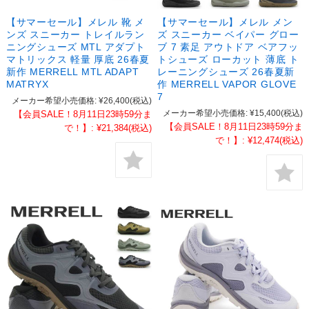
【サマーセール】メレル 靴 メ
【サマーセール】メレル メン
ンズ スニーカー トレイルラン
ズ スニーカー ベイパー グロー
ニングシューズ MTL アダプト
ブ 7 素足 アウトドア ベアフッ
マトリックス 軽量 厚底 26春夏
トシューズ ローカット 薄底 ト
新作 MERRELL MTL ADAPT
レーニングシューズ 26春夏新
MATRYX
作 MERRELL VAPOR GLOVE
7
メーカー希望小売価格:
¥26,400
(税込)
メーカー希望小売価格:
¥15,400
(税込)
【会員SALE！8月11日23時59分ま
【会員SALE！8月11日23時59分ま
で！】:
¥21,384
(税込)
で！】:
¥12,474
(税込)