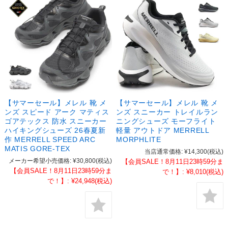
【サマーセール】メレル 靴 メ
【サマーセール】メレル 靴 メ
ンズ スピード アーク マティス
ンズ スニーカー トレイルラン
ゴアテックス 防水 スニーカー
ニングシューズ モーフライト
ハイキングシューズ 26春夏新
軽量 アウトドア MERRELL
作 MERRELL SPEED ARC
MORPHLITE
MATIS GORE-TEX
当店通常価格:
¥14,300
(税込)
メーカー希望小売価格:
¥30,800
(税込)
【会員SALE！8月11日23時59分ま
【会員SALE！8月11日23時59分ま
で！】:
¥8,010
(税込)
で！】:
¥24,948
(税込)