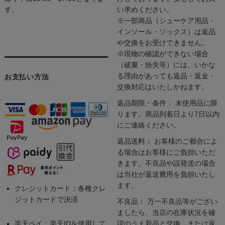
す。
い求めください。
※一部商品（シューケア用品・
インソール・ソックス）は返品
や交換をお受けできません。
※現物の確認ができない場合
（破棄・紛失等）には、いかな
る理由があっても返品・返金・
お支払い方法
交換対応はいたしかねます。
返品期限・条件： 未使用品に限
ります。商品到着日より7日以内
にご連絡ください。
返品送料： お客様のご都合によ
る場合はお客様にご負担いただ
きます。不良品や誤発送の場合
は当社が返送費用を負担いたし
ます。
クレジットカード：各種クレ
ジットカードで決済
不良品： 万一不良品等がござい
ましたら、当店の在庫状況を確
楽天ペイ：楽天IDを使用して
認のうえ新品と交換、または返