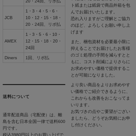
20・24回、リボ払
ト紙または紙袋で商品外箱を包
1・3・4・5・6・
んでお届けいたします。
JCB
10・12・15・18・
恐れ入りますがご理解とご協力
20・24回、リボ払
のほど、よろしくお願い申し上
げます
1・3・5・6・10・
AMEX
12・15・18・20・
また、梱包資材を必要最小限に
24回
抑えることでお届けしたお客様
のゴミ処理の手間を減らすとと
Diners
1回、リボ払
もに、コスト削減によりさらに
お求めやすい価格で提供するこ
とが可能になりました。
より良い商品をよりお求めやす
い価格でご紹介できるように、
送料について
これからも改善をおこなってま
いります。
お気づきの点やご要望がござい
通常配送商品（宅配便）は、離
ましたら、どうぞお気軽にお申
島を含む日本全国一律で送料600
し付けください。
円です。
税込3980円以上のお買い上げで