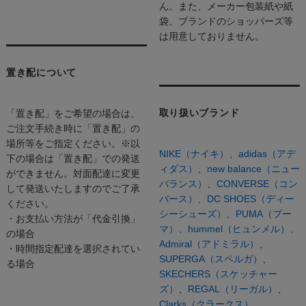
ん。また、メーカー包装紙や紙
袋、ブランドのショッパーズ等
は用意しておりません。
置き配について
取り扱いブランド
「置き配」をご希望の場合は、
ご注文手続き時に「置き配」の
場所等をご指定ください。※以
NIKE（ナイキ）
、
adidas（アデ
下の場合は「置き配」での発送
ィダス）
、
new balance（ニュー
ができません。対面配達に変更
バランス）
、
CONVERSE（コン
して発送いたしますのでご了承
バース）、
DC SHOES（ディー
ください。
シーシューズ）、
PUMA（プー
・お支払い方法が「代金引換」
マ）、
hummel（ヒュンメル）、
の場合
Admiral（アドミラル）
、
・時間指定配達を選択されてい
SUPERGA（スペルガ）
、
る場合
SKECHERS（スケッチャー
ズ）
、
REGAL（リーガル）
、
Clarks（クラークス）、