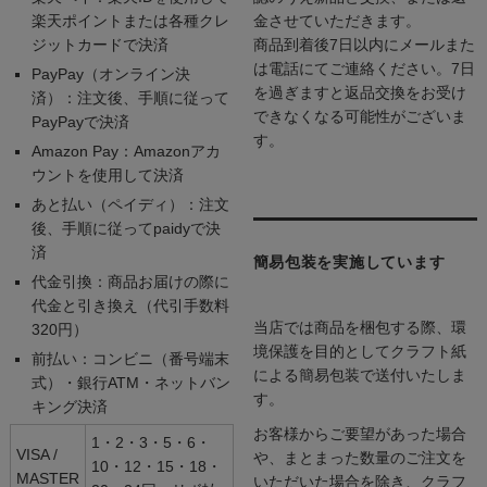
楽天ポイントまたは各種クレ
金させていただきます。
ジットカードで決済
商品到着後7日以内にメールまた
は電話にてご連絡ください。7日
PayPay（オンライン決
を過ぎますと返品交換をお受け
済）：注文後、手順に従って
できなくなる可能性がございま
PayPayで決済
す。
Amazon Pay：Amazonアカ
ウントを使用して決済
あと払い（ペイディ）：注文
後、手順に従ってpaidyで決
済
簡易包装を実施しています
代金引換：商品お届けの際に
代金と引き換え（代引手数料
当店では商品を梱包する際、環
320円）
境保護を目的としてクラフト紙
前払い：コンビニ（番号端末
による簡易包装で送付いたしま
式）・銀行ATM・ネットバン
す。
キング決済
お客様からご要望があった場合
1・2・3・5・6・
VISA /
や、まとまった数量のご注文を
10・12・15・18・
MASTER
いただいた場合を除き、クラフ