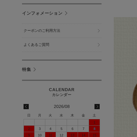
インフォメーション
クーポンのご利用方法
よくあるご質問
特集
2026/08
日
月
火
水
木
金
土
1
2
3
4
5
6
7
8
9
10
11
12
13
14
15