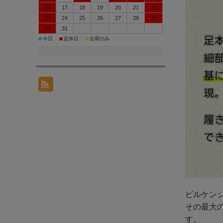
16
17
18
19
20
21
22
23
24
25
26
27
28
29
30
31
■
■
■
今日
定休日
出荷のみ
ビルケン
その最大
す。