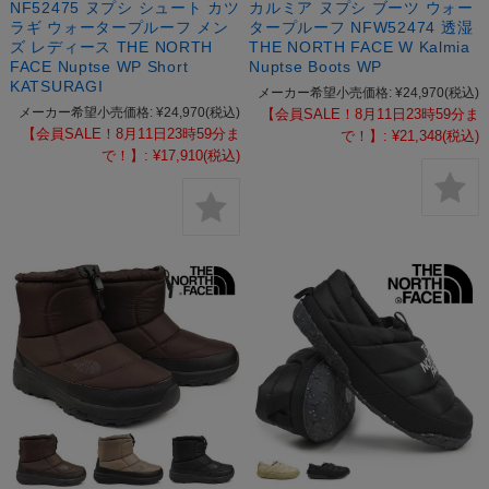
NF52475 ヌプシ シュート カツ
カルミア ヌプシ ブーツ ウォー
ラギ ウォータープルーフ メン
タープルーフ NFW52474 透湿
ズ レディース THE NORTH
THE NORTH FACE W Kalmia
FACE Nuptse WP Short
Nuptse Boots WP
KATSURAGI
メーカー希望小売価格:
¥24,970
(税込)
メーカー希望小売価格:
¥24,970
(税込)
【会員SALE！8月11日23時59分ま
【会員SALE！8月11日23時59分ま
で！】:
¥21,348
(税込)
で！】:
¥17,910
(税込)