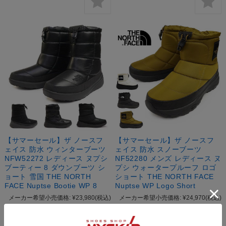
【サマーセール】ザ ノースフ
【サマーセール】ザ ノースフ
ェイス 防水 ウィンターブーツ
ェイス 防水 スノーブーツ
NFW52272 レディース ヌプシ
NF52280 メンズ レディース ヌ
ブーティー 8 ダウンブーツ シ
プシ ウォータープルーフ ロゴ
ョート 雪国 THE NORTH
ショート THE NORTH FACE
FACE Nuptse Bootie WP 8
Nuptse WP Logo Short
メーカー希望小売価格:
¥23,980
(税込)
メーカー希望小売価格:
¥24,970
(税込)
【会員SALE！8月11日23時59分ま
【会員SALE！8月11日23時59分ま
で！】:
¥16,920
(税込)
で！】:
¥17,910
(税込)