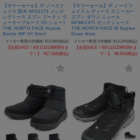
【サマーセール】ザ ノースフ
【サマーセール】ザ ノースフ
ェイス 防水 NF52273 メンズ
ェイス レディース スニーカー
レディース ヌプシ ブーティ ウ
ヌプシ ダウン ミュール
ォータープルーフ VII ショート
NFW02371 モックシューズ
THE NORTH FACE Nuptse
THE NORTH FACE W Nuptse
Bootie WP VII Short
Down Mule
メーカー希望小売価格:
¥23,980
(税込)
メーカー希望小売価格:
¥13,200
(税込)
【会員SALE！8月11日23時59分ま
【会員SALE！8月11日23時59分ま
で！】:
¥17,910
(税込)
で！】:
¥8,910
(税込)