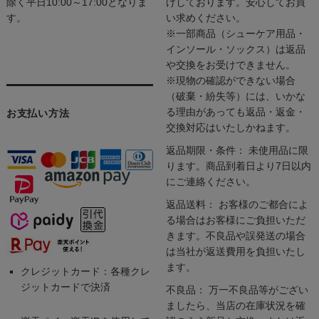
除く平日10:00～17:00となりま
けしております。安心してお買
す。
い求めください。
※一部商品（シューケア用品・
インソール・ソックス）は返品
や交換をお受けできません。
※現物の確認ができない場合
（破棄・紛失等）には、いかな
る理由があっても返品・返金・
お支払い方法
交換対応はいたしかねます。
返品期限・条件： 未使用品に限
ります。商品到着日より7日以内
にご連絡ください。
返品送料： お客様のご都合によ
る場合はお客様にご負担いただ
きます。不良品や誤発送の場合
は当社が返送費用を負担いたし
ます。
クレジットカード：各種クレ
ジットカードで決済
不良品： 万一不良品等がござい
ましたら、当店の在庫状況を確