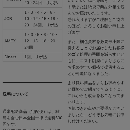
いただいた場合を除き、クラフ
20・24回、リボ払
ト紙または紙袋で商品外箱を包
1・3・4・5・6・
んでお届けいたします。
JCB
10・12・15・18・
恐れ入りますがご理解とご協力
20・24回、リボ払
のほど、よろしくお願い申し上
げます
1・3・5・6・10・
AMEX
12・15・18・20・
また、梱包資材を必要最小限に
24回
抑えることでお届けしたお客様
のゴミ処理の手間を減らすとと
Diners
1回、リボ払
もに、コスト削減によりさらに
お求めやすい価格で提供するこ
とが可能になりました。
より良い商品をよりお求めやす
い価格でご紹介できるように、
送料について
これからも改善をおこなってま
いります。
お気づきの点やご要望がござい
通常配送商品（宅配便）は、離
ましたら、どうぞお気軽にお申
島を含む日本全国一律で送料600
し付けください。
円です。