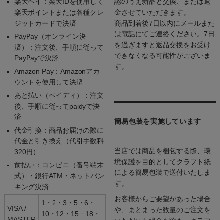
楽天ペイ：楽天IDを使用して
認のうえ新品と交換、または返
楽天ポイントまたは各種クレ
金させていただきます。
ジットカードで決済
商品到着後7日以内にメールまた
は電話にてご連絡ください。7日
PayPay（オンライン決
を過ぎますと返品交換をお受け
済）：注文後、手順に従って
できなくなる可能性がございま
PayPayで決済
す。
Amazon Pay：Amazonアカ
ウントを使用して決済
あと払い（ペイディ）：注文
後、手順に従ってpaidyで決
済
簡易包装を実施しています
代金引換：商品お届けの際に
代金と引き換え（代引手数料
当店では商品を梱包する際、環
320円）
境保護を目的としてクラフト紙
前払い：コンビニ（番号端末
による簡易包装で送付いたしま
式）・銀行ATM・ネットバン
す。
キング決済
お客様からご要望があった場合
1・2・3・5・6・
VISA /
や、まとまった数量のご注文を
10・12・15・18・
MASTER