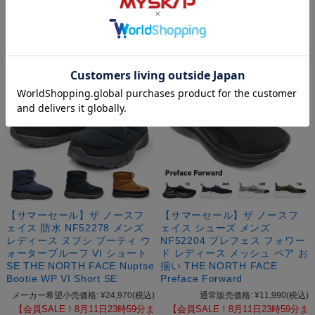
【サマーセール】ザ ノースフ
【サマーセール】ザ ノースフ
ェイス 防水 NF52278 メンズ
ェイス シューズ メンズ
レディース ヌプシ ブーティ ウ
NF52204 プレフェス フォワー
ォータープルーフ VI ショート
ド レディース メッシュ ペア お
SE THE NORTH FACE Nuptse
揃い THE NORTH FACE
Bootie WP VI Short SE
Preface Forward
メーカー希望小売価格:
¥24,970
(税込)
通常販売価格:
¥11,990
(税込)
【会員SALE！8月11日23時59分ま
【会員SALE！8月11日23時59分ま