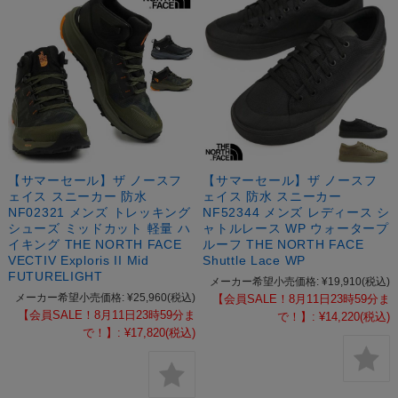
【サマーセール】ザ ノースフ
【サマーセール】ザ ノースフ
ェイス スニーカー 防水
ェイス 防水 スニーカー
NF02321 メンズ トレッキング
NF52344 メンズ レディース シ
シューズ ミッドカット 軽量 ハ
ャトルレース WP ウォータープ
イキング THE NORTH FACE
ルーフ THE NORTH FACE
VECTIV Exploris II Mid
Shuttle Lace WP
FUTURELIGHT
メーカー希望小売価格:
¥19,910
(税込)
メーカー希望小売価格:
¥25,960
(税込)
【会員SALE！8月11日23時59分ま
【会員SALE！8月11日23時59分ま
で！】:
¥14,220
(税込)
で！】:
¥17,820
(税込)