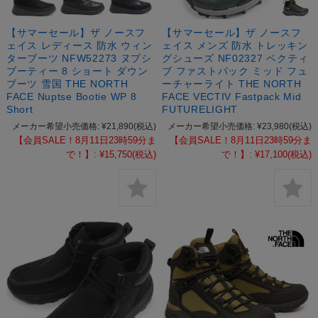
【サマーセール】ザ ノースフ
【サマーセール】ザ ノースフ
ェイス レディース 防水 ウィン
ェイス メンズ 防水 トレッキン
ターブーツ NFW52273 ヌプシ
グシューズ NF02327 ベクティ
ブーティー 8 ショート ダウン
ブ ファストパック ミッド フュ
ブーツ 雪国 THE NORTH
ーチャーライト THE NORTH
FACE Nuptse Bootie WP 8
FACE VECTIV Fastpack Mid
Short
FUTURELIGHT
メーカー希望小売価格:
¥21,890
(税込)
メーカー希望小売価格:
¥23,980
(税込)
【会員SALE！8月11日23時59分ま
【会員SALE！8月11日23時59分ま
で！】:
¥15,750
(税込)
で！】:
¥17,100
(税込)