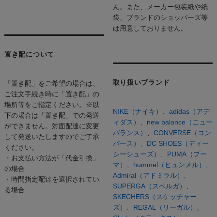
ん。また、メーカー包装紙や紙
袋、ブランドのショッパーズ等
は用意しておりません。
置き配について
取り扱いブランド
「置き配」をご希望の場合は、
ご注文手続き時に「置き配」の
場所等をご指定ください。※以
NIKE（ナイキ）
、
adidas（アデ
下の場合は「置き配」での発送
ィダス）
、
new balance（ニュー
ができません。対面配達に変更
バランス）
、
CONVERSE（コン
して発送いたしますのでご了承
バース）、
DC SHOES（ディー
ください。
シーシューズ）、
PUMA（プー
・お支払い方法が「代金引換」
マ）、
hummel（ヒュンメル）、
の場合
Admiral（アドミラル）
、
・時間指定配達を選択されてい
SUPERGA（スペルガ）
、
る場合
SKECHERS（スケッチャー
ズ）
、
REGAL（リーガル）
、