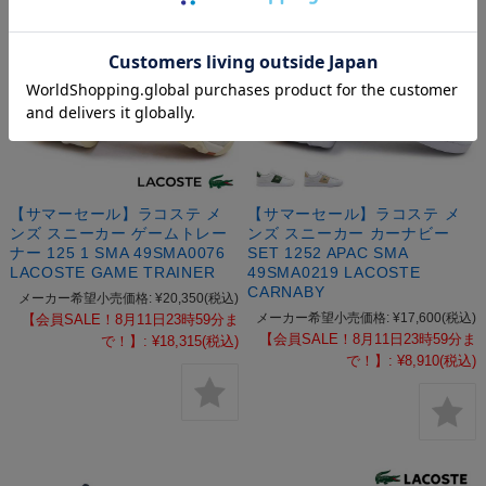
【サマーセール】ラコステ メ
【サマーセール】ラコステ メ
ンズ スニーカー ゲームトレー
ンズ スニーカー カーナビー
ナー 125 1 SMA 49SMA0076
SET 1252 APAC SMA
LACOSTE GAME TRAINER
49SMA0219 LACOSTE
CARNABY
メーカー希望小売価格:
¥20,350
(税込)
メーカー希望小売価格:
¥17,600
(税込)
【会員SALE！8月11日23時59分ま
【会員SALE！8月11日23時59分ま
で！】:
¥18,315
(税込)
で！】:
¥8,910
(税込)