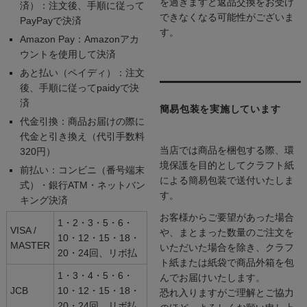
を過ぎますと返品交換をお受け
済）：注文後、手順に従って
できなくなる可能性がございま
PayPayで決済
す。
Amazon Pay：Amazonアカ
ウントを使用して決済
あと払い（ペイディ）：注文
後、手順に従ってpaidyで決
済
簡易包装を実施しています
代金引換：商品お届けの際に
代金と引き換え（代引手数料
当店では商品を梱包する際、環
320円）
境保護を目的としてクラフト紙
前払い：コンビニ（番号端末
による簡易包装で送付いたしま
式）・銀行ATM・ネットバン
す。
キング決済
お客様からご要望があった場合
1・2・3・5・6・
VISA /
や、まとまった数量のご注文を
10・12・15・18・
MASTER
いただいた場合を除き、クラフ
20・24回、リボ払
ト紙または紙袋で商品外箱を包
1・3・4・5・6・
んでお届けいたします。
JCB
10・12・15・18・
恐れ入りますがご理解とご協力
20・24回、リボ払