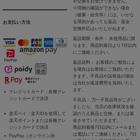
や交換をお受けできません。
※現物の確認ができない場合
（破棄・紛失等）には、いかな
る理由があっても返品・返金・
お支払い方法
交換対応はいたしかねます。
返品期限・条件： 未使用品に限
ります。商品到着日より7日以内
にご連絡ください。
返品送料： お客様のご都合によ
る場合はお客様にご負担いただ
きます。不良品や誤発送の場合
は当社が返送費用を負担いたし
ます。
クレジットカード：各種クレ
ジットカードで決済
不良品： 万一不良品等がござい
ましたら、当店の在庫状況を確
楽天ペイ：楽天IDを使用して
認のうえ新品と交換、または返
楽天ポイントまたは各種クレ
金させていただきます。
ジットカードで決済
商品到着後7日以内にメールまた
は電話にてご連絡ください。7日
PayPay（オンライン決