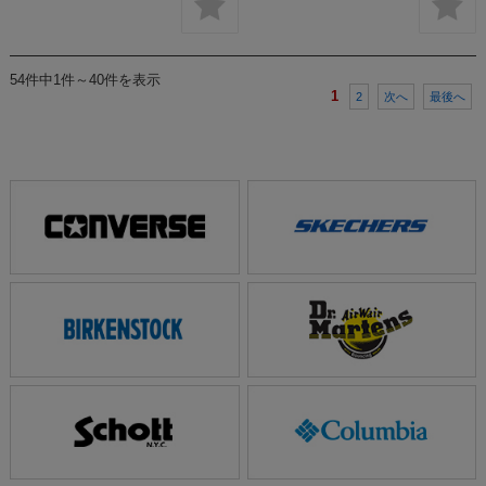
54件中1件～40件を表示
1
2
次へ
最後へ