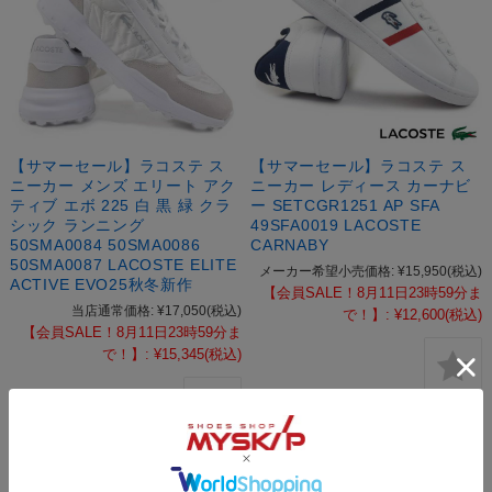
【サマーセール】ラコステ ス
【サマーセール】ラコステ ス
ニーカー メンズ エリート アク
ニーカー レディース カーナビ
ティブ エボ 225 白 黒 緑 クラ
ー SETCGR1251 AP SFA
シック ランニング
49SFA0019 LACOSTE
50SMA0084 50SMA0086
CARNABY
50SMA0087 LACOSTE ELITE
メーカー希望小売価格:
¥15,950
(税込)
ACTIVE EVO25秋冬新作
【会員SALE！8月11日23時59分ま
当店通常価格:
¥17,050
(税込)
で！】:
¥12,600
(税込)
【会員SALE！8月11日23時59分ま
で！】:
¥15,345
(税込)