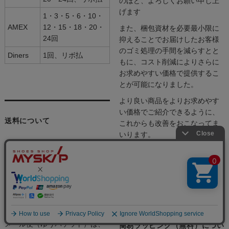
のほど、よろしくお願い申し上
げます
1・3・5・6・10・
AMEX
12・15・18・20・
また、梱包資材を必要最小限に
24回
抑えることでお届けしたお客様
のゴミ処理の手間を減らすとと
Diners
1回、リボ払
もに、コスト削減によりさらに
お求めやすい価格で提供するこ
とが可能になりました。
より良い商品をよりお求めやす
い価格でご紹介できるように、
送料について
これからも改善をおこなってま
いります。
お気づきの点やご要望がござい
通常配送商品（宅配便）は、離
ましたら、どうぞお気軽にお申
島を含む日本全国一律で送料600
し付けください。
円です。
税込3980円以上のお買い上げで
送料無料となります。
メール便（ゆうパケット）は、
簡易ラッピング（無料）につい