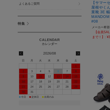
【サマー
よくあるご質問
屋根やくん 
業靴 3E 
MANDOM
#08
特集
メーカー希望
【会員SAL
まで！】:
¥3
2026/08
日
月
火
水
木
金
土
1
2
3
4
5
6
7
8
9
10
11
12
13
14
15
16
17
18
19
20
21
22
23
24
25
26
27
28
29
30
31
■
■
■
今日
定休日
出荷のみ