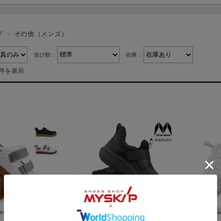
プ
その他（メンズ）
並び順：
在庫：
8件を表示