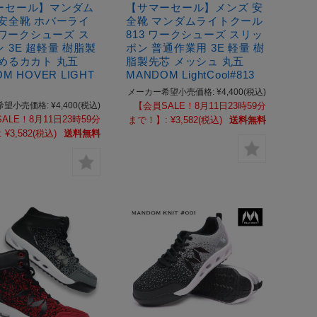
ーセール】マンダム
【サマーセール】メンズ 安
 安全靴 ホバーライ
全靴 マンダムライトクール
4 ワークシューズ ス
813 ワークシューズ スリッ
 3E 超軽量 樹脂製
ポン 普通作業用 3E 軽量 樹
めるカカト 丸五
脂製先芯 メッシュ 丸五
M HOVER LIGHT
MANDOM LightCool#813
メーカー希望小売価格:
¥4,400
(税込)
希望小売価格:
¥4,400
(税込)
【会員SALE！8月11日23時59分
ALE！8月11日23時59分
まで！】:
¥3,582
(税込)
送料無料
:
¥3,582
(税込)
送料無料