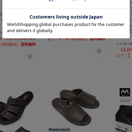
セール】マンダム
【サマーセール】マンダム
【サマ
#08 メンズ 作
メンズ 安全靴 フライアッ
メンズ
幅広 丸五
プ 750 4E 幅広 丸五
ト 81
 YANEYAKUN
MANDOM FLY UP 750
リッポン
先芯 踏
メーカー希望小売価格:
¥4,400
(税込)
MANDO
小売価格:
¥4,400
(税込)
【会員SALE！8月11日23時59分
#814
E！8月11日23時59分
まで！】:
¥3,582
(税込)
送料無料
メーカー
,582
(税込)
送料無料
【会員S
まで！】