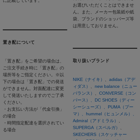
に記載しています。
お選びいただくことはできませ
ん。また、メーカー包装紙や紙
袋、ブランドのショッパーズ等
は用意しておりません。
置き配について
取り扱いブランド
「置き配」をご希望の場合は、
ご注文手続き時に「置き配」の
場所等をご指定ください。※以
NIKE（ナイキ）
、
adidas（アデ
下の場合は「置き配」での発送
ィダス）
、
new balance（ニュー
ができません。対面配達に変更
バランス）
、
CONVERSE（コン
して発送いたしますのでご了承
バース）、
DC SHOES（ディー
ください。
シーシューズ）、
PUMA（プー
・お支払い方法が「代金引換」
マ）、
hummel（ヒュンメル）、
の場合
Admiral（アドミラル）
、
・時間指定配達を選択されてい
SUPERGA（スペルガ）
、
る場合
SKECHERS（スケッチャー