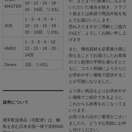
や、まとまった数量のご注文を
10・12・15・18・
MASTER
いただいた場合を除き、クラフ
20・24回、リボ払
ト紙または紙袋で商品外箱を包
1・3・4・5・6・
んでお届けいたします。
JCB
10・12・15・18・
恐れ入りますがご理解とご協力
20・24回、リボ払
のほど、よろしくお願い申し上
げます
1・3・5・6・10・
AMEX
12・15・18・20・
また、梱包資材を必要最小限に
24回
抑えることでお届けしたお客様
のゴミ処理の手間を減らすとと
Diners
1回、リボ払
もに、コスト削減によりさらに
お求めやすい価格で提供するこ
とが可能になりました。
より良い商品をよりお求めやす
い価格でご紹介できるように、
送料について
これからも改善をおこなってま
いります。
お気づきの点やご要望がござい
通常配送商品（宅配便）は、離
ましたら、どうぞお気軽にお申
島を含む日本全国一律で送料600
し付けください。