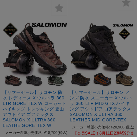
【サマーセール】サロモン 防
【サマーセール】サロモン メ
水 レディース X ウルトラ 360
ンズ 防水 スニーカー X ウルト
LTR GORE-TEX W ローカット
ラ 360 LTR MID GTX ハイキ
ハイキング トレッキング 登山
ング アウトドア ゴアテックス
アウトドア ゴアテックス
SALOMON X ULTRA 360
SALOMON X ULTRA 360
LEATHER MID GORE-TEX
LEATHE GORE-TEX W
メーカー希望小売価格:
¥20,900
(税込)
メーカー希望小売価格:
¥18,700
(税込)
【会員SALE！8月11日23時59分ま