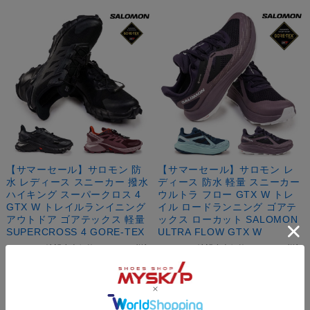
【サマーセール】サロモン 防
【サマーセール】サロモン レ
水 レディース スニーカー 撥水
ディース 防水 軽量 スニーカー
ハイキング スーパークロス 4
ウルトラ フロー GTX W トレ
GTX W トレイルランイニング
イル ロードランニング ゴアテ
アウトドア ゴアテックス 軽量
ックス ローカット SALOMON
SUPERCROSS 4 GORE-TEX
ULTRA FLOW GTX W
メーカー希望小売価格:
¥17,600
(税込)
メーカー希望小売価格:
¥19,800
(税込)
【会員SALE！8月11日23時59分ま
【会員SALE！8月11日23時59分ま
で！】:
¥15,840
(税込)
で！】:
¥17,820
(税込)