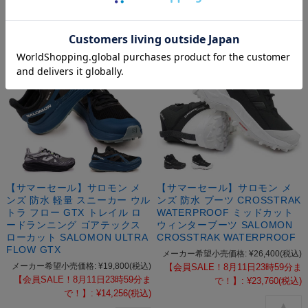
【サマーセール】サロモン メ
【サマーセール】サロモン メ
ンズ 防水 軽量 スニーカー ウル
ンズ 防水 ブーツ CROSSTRAK
トラ フロー GTX トレイル ロ
WATERPROOF ミッドカット
ードランニング ゴアテックス
ウィンターブーツ SALOMON
ローカット SALOMON ULTRA
CROSSTRAK WATERPROOF
FLOW GTX
メーカー希望小売価格:
¥26,400
(税込)
メーカー希望小売価格:
¥19,800
(税込)
【会員SALE！8月11日23時59分ま
【会員SALE！8月11日23時59分ま
で！】:
¥23,760
(税込)
で！】:
¥14,256
(税込)