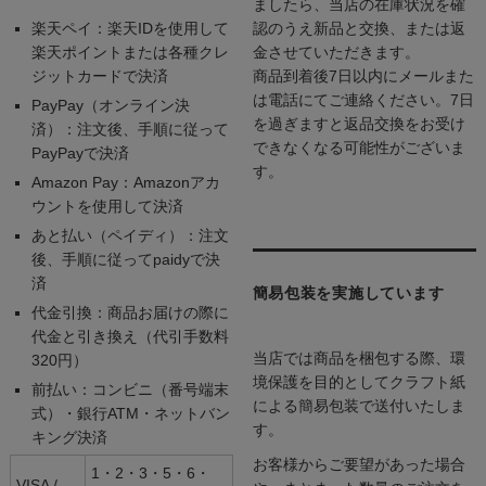
ましたら、当店の在庫状況を確
楽天ペイ：楽天IDを使用して
認のうえ新品と交換、または返
楽天ポイントまたは各種クレ
金させていただきます。
ジットカードで決済
商品到着後7日以内にメールまた
は電話にてご連絡ください。7日
PayPay（オンライン決
を過ぎますと返品交換をお受け
済）：注文後、手順に従って
できなくなる可能性がございま
PayPayで決済
す。
Amazon Pay：Amazonアカ
ウントを使用して決済
あと払い（ペイディ）：注文
後、手順に従ってpaidyで決
済
簡易包装を実施しています
代金引換：商品お届けの際に
代金と引き換え（代引手数料
当店では商品を梱包する際、環
320円）
境保護を目的としてクラフト紙
前払い：コンビニ（番号端末
による簡易包装で送付いたしま
式）・銀行ATM・ネットバン
す。
キング決済
お客様からご要望があった場合
1・2・3・5・6・
VISA /