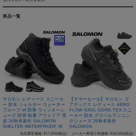
商品一覧
サロモン レディース スニーカ
【サマーセール】サロモン ゴ
ー 防水 シェルター ウォーター
アテックス レディース AERO
プルーフ W 防寒 ウィンターシ
FLOW GRVL GORE-TEX スニ
ューズ 防滑 軽量 アウトドア 雪
ーカー 防水 グラベルランニン
道 26秋冬新作 SALOMON
グシューズ 26秋冬新作
SHELTER WATERPROOF W
SALOMON
当店通常価格:
¥17,600
(税込)
メーカー希望小売価格:
¥16,500
(税込)