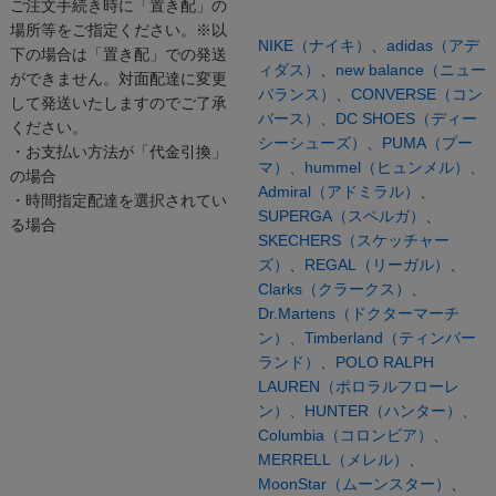
ご注文手続き時に「置き配」の
場所等をご指定ください。※以
NIKE（ナイキ）
、
adidas（アデ
下の場合は「置き配」での発送
ィダス）
、
new balance（ニュー
ができません。対面配達に変更
バランス）
、
CONVERSE（コン
して発送いたしますのでご了承
バース）、
DC SHOES（ディー
ください。
シーシューズ）、
PUMA（プー
・お支払い方法が「代金引換」
マ）、
hummel（ヒュンメル）、
の場合
Admiral（アドミラル）
、
・時間指定配達を選択されてい
SUPERGA（スペルガ）
、
る場合
SKECHERS（スケッチャー
ズ）
、
REGAL（リーガル）
、
Clarks（クラークス）、
Dr.Martens（ドクターマーチ
ン）、
Timberland（ティンバー
ランド）、
POLO RALPH
LAUREN（ポロラルフローレ
ン）、
HUNTER（ハンター）、
Columbia（コロンビア）、
MERRELL（メレル）、
MoonStar（ムーンスター）
、