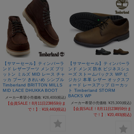
【サマーセール】ティンバーラ
【サマーセール】ティンバーラ
ンド レザーブーツ メンズ ブリ
ンド メンズ 防水 ビジネスシュ
ットン ミルズ MID レース チャ
ーズ ストームバックス WP ビ
ッカ ブーツ きれいめ シンプル
ジカジ 本革 レザー オックスフ
Timberland BRITTON MILLS
ォード レースアップ ローカッ
MID LACE DHUKKA BOOT
ト Timberland STORM
BACKS WP
メーカー希望小売価格:
¥26,400
(税込)
メーカー希望小売価格:
¥25,300
(税込)
【会員SALE！8月11日23時59分ま
【会員SALE！8月11日23時59分ま
で！】:
¥19,440
(税込)
で！】:
¥20,493
(税込)