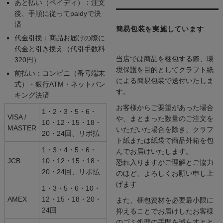
あと払い（ペイディ）：注文
後、手順に従ってpaidyで決
済
簡易包装を実施しています
代金引換：商品お届けの際に
代金と引き換え（代引手数料
当店では商品を梱包する際、環
320円）
境保護を目的としてクラフト紙
前払い：コンビニ（番号端末
による簡易包装で送付いたしま
式）・銀行ATM・ネットバン
す。
キング決済
お客様からご要望があった場合
1・2・3・5・6・
VISA /
や、まとまった数量のご注文を
10・12・15・18・
MASTER
いただいた場合を除き、クラフ
20・24回、リボ払
ト紙または紙袋で商品外箱を包
1・3・4・5・6・
んでお届けいたします。
JCB
10・12・15・18・
恐れ入りますがご理解とご協力
20・24回、リボ払
のほど、よろしくお願い申し上
げます
1・3・5・6・10・
AMEX
12・15・18・20・
また、梱包資材を必要最小限に
24回
抑えることでお届けしたお客様
のゴミ処理の手間を減らすとと