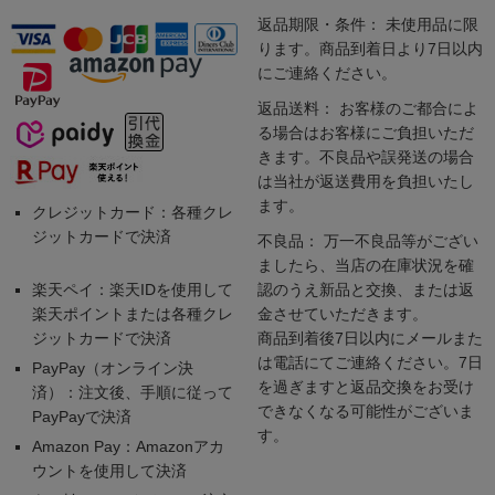
返品期限・条件： 未使用品に限
ります。商品到着日より7日以内
にご連絡ください。
返品送料： お客様のご都合によ
る場合はお客様にご負担いただ
きます。不良品や誤発送の場合
は当社が返送費用を負担いたし
ます。
クレジットカード：各種クレ
ジットカードで決済
不良品： 万一不良品等がござい
ましたら、当店の在庫状況を確
楽天ペイ：楽天IDを使用して
認のうえ新品と交換、または返
楽天ポイントまたは各種クレ
金させていただきます。
ジットカードで決済
商品到着後7日以内にメールまた
は電話にてご連絡ください。7日
PayPay（オンライン決
を過ぎますと返品交換をお受け
済）：注文後、手順に従って
できなくなる可能性がございま
PayPayで決済
す。
Amazon Pay：Amazonアカ
ウントを使用して決済