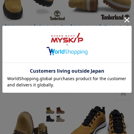
【サマーセール】ティンバーラ
【サマーセール】ティンバーラ
ンド レディース ブーツ エヴァ
ンド 防水 ブーツ メンズ アーバ
ーリー シックスインチ レース
ー ロード MID レース ウォータ
アップ ワークブーツ
ープルーフ チャッカ
Timberland EVERLEIGH 6 IN
Timberland ARBOR ROAD
LACE UP
MID LC WATERPROOF
CHUKKA
メーカー希望小売価格:
¥28,600
(税込)
メーカー希望小売価格:
¥26,400
(税込)
【会員SALE！8月11日23時59分ま
【会員SALE！8月11日23時59分ま
で！】:
¥19,800
(税込)
で！】:
¥21,384
(税込)