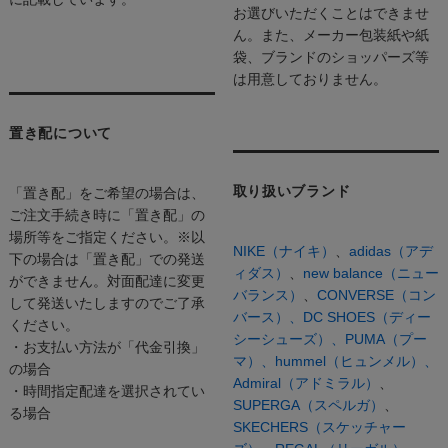
お選びいただくことはできませ
ん。また、メーカー包装紙や紙
袋、ブランドのショッパーズ等
は用意しておりません。
置き配について
取り扱いブランド
「置き配」をご希望の場合は、
ご注文手続き時に「置き配」の
場所等をご指定ください。※以
NIKE（ナイキ）
、
adidas（アデ
下の場合は「置き配」での発送
ィダス）
、
new balance（ニュー
ができません。対面配達に変更
バランス）
、
CONVERSE（コン
して発送いたしますのでご了承
バース）、
DC SHOES（ディー
ください。
シーシューズ）、
PUMA（プー
・お支払い方法が「代金引換」
マ）、
hummel（ヒュンメル）、
の場合
Admiral（アドミラル）
、
・時間指定配達を選択されてい
SUPERGA（スペルガ）
、
る場合
SKECHERS（スケッチャー