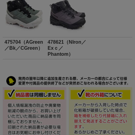
475704（AGreen
478621（NIron／
／Bk／CGreen）
Exｃ／
Phantom）