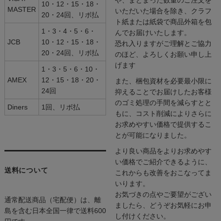
10・12・15・18・
MASTER
いただいた場合を除き、クラフ
20・24回、リボ払
ト紙または紙袋で商品外箱を包
1・3・4・5・6・
んでお届けいたします。
JCB
10・12・15・18・
恐れ入りますがご理解とご協力
20・24回、リボ払
のほど、よろしくお願い申し上
げます
1・3・5・6・10・
AMEX
12・15・18・20・
また、梱包資材を必要最小限に
24回
抑えることでお届けしたお客様
のゴミ処理の手間を減らすとと
Diners
1回、リボ払
もに、コスト削減によりさらに
お求めやすい価格で提供するこ
とが可能になりました。
より良い商品をよりお求めやす
い価格でご紹介できるように、
送料について
これからも改善をおこなってま
いります。
お気づきの点やご要望がござい
通常配送商品（宅配便）は、離
ましたら、どうぞお気軽にお申
島を含む日本全国一律で送料600
し付けください。