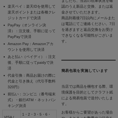
ましたら、当店の在庫状況を確
楽天ペイ：楽天IDを使用して
認のうえ新品と交換、または返
楽天ポイントまたは各種クレ
金させていただきます。
ジットカードで決済
商品到着後7日以内にメールまた
は電話にてご連絡ください。7日
PayPay（オンライン決
を過ぎますと返品交換をお受け
済）：注文後、手順に従って
できなくなる可能性がございま
PayPayで決済
す。
Amazon Pay：Amazonアカ
ウントを使用して決済
あと払い（ペイディ）：注文
後、手順に従ってpaidyで決
済
簡易包装を実施しています
代金引換：商品お届けの際に
代金と引き換え（代引手数料
当店では商品を梱包する際、環
320円）
境保護を目的としてクラフト紙
前払い：コンビニ（番号端末
による簡易包装で送付いたしま
式）・銀行ATM・ネットバン
す。
キング決済
お客様からご要望があった場合
1・2・3・5・6・
VISA /
や、まとまった数量のご注文を