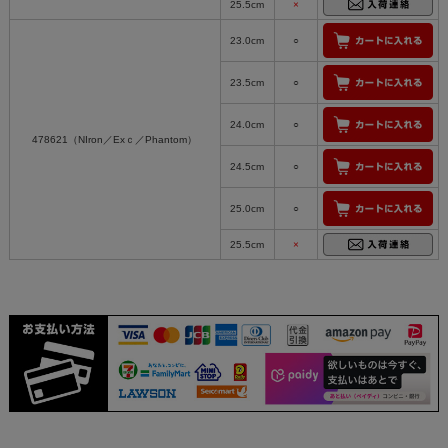
25.5cm
×
23.0cm
○
23.5cm
○
24.0cm
○
478621（NIron／Exｃ／Phantom）
24.5cm
○
25.0cm
○
25.5cm
×