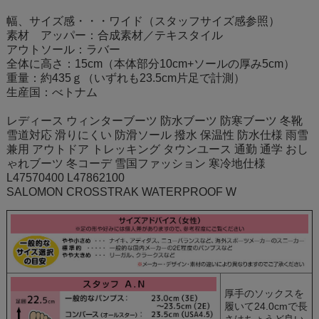
幅、サイズ感・・・ワイド（スタッフサイズ感参照）
素材 アッパー：合成素材／テキスタイル
アウトソール：ラバー
全体に高さ：15cm（本体部分10cm+ソールの厚み5cm）
重量：約435ｇ（いずれも23.5cm片足で計測）
生産国：べトナム
レディース ウィンターブーツ 防水ブーツ 防寒ブーツ 冬靴
雪道対応 滑りにくい 防滑ソール 撥水 保温性 防水仕様 雨雪
兼用 アウトドア トレッキング タウンユース 通勤 通学 おし
ゃれブーツ 冬コーデ 雪国ファッション 寒冷地仕様
L47570400 L47862100
SALOMON CROSSTRAK WATERPROOF W
厚手のソックスを
履いて24.0cmで長