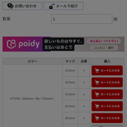
数量:
個
カラー
サイズ
在庫
購入
23.0cm
○
23.5cm
○
24.0cm
○
475704（AGreen／Bk／CGreen）
24.5cm
○
25.0cm
○