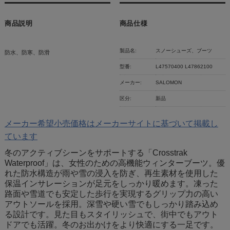
商品説明
商品仕様
製品名:
スノーシューズ、ブーツ
防水、防寒、防滑
型番:
L47570400 L47862100
メーカー:
SALOMON
区分:
新品
メーカー希望小売価格はメーカーサイトに基づいて掲載し
ています
冬のアクティブシーンをサポートする「Crosstrak
Waterproof」は、女性のための高機能ウィンターブーツ。優
れた防水構造が雨や雪の浸入を防ぎ、再生素材を使用した
保温インサレーションが足元をしっかり暖めます。凍った
路面や雪道でも安定した歩行を実現するグリップ力の高い
アウトソールを採用。深雪や硬い雪でもしっかり踏み込め
る設計です。見た目もスタイリッシュで、街中でもアウト
ドアでも活躍。冬のお出かけをより快適にする一足です。