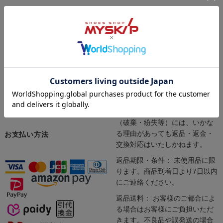
インターネットにて24時間受け
当店では「サイズが合わない」
付けております。
「注文内容を間違えた」「イメ
商品の発送やお問い合わせへの
ージと違った」など、お客様の
対応は、定休日（土日祝日）を
ご都合による返品や交換もお受
除く平日10:00～17:00となりま
けしております。安心してお買
す。
い求めください。
※一部商品（シューケア用品・
インソール・ソックス）は返品
や交換をお受けできません。
※現物の確認ができない場合
（破棄・紛失等）には、いかな
る理由があっても返品・返金・
お支払い方法
交換対応はいたしかねます。
返品期限・条件： 未使用品に限
ります。商品到着日より7日以内
にご連絡ください。
返品送料： お客様のご都合によ
る場合はお客様にご負担いただ
きます。不良品や誤発送の場合