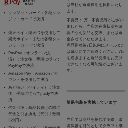
は当社が返送費用を負担いたし
ます。
クレジットカード：各種クレ
ジットカードで決済
不良品： 万一不良品等がござい
ましたら、当店の在庫状況を確
楽天ペイ：楽天IDを使用して
認のうえ新品と交換、または返
楽天ポイントまたは各種クレ
金させていただきます。
ジットカードで決済
商品到着後7日以内にメールまた
は電話にてご連絡ください。7日
PayPay（オンライン決
を過ぎますと返品交換をお受け
済）：注文後、手順に従って
できなくなる可能性がございま
PayPayで決済
す。
Amazon Pay：Amazonアカ
ウントを使用して決済
あと払い（ペイディ）：注文
後、手順に従ってpaidyで決
済
簡易包装を実施しています
代金引換：商品お届けの際に
代金と引き換え（代引手数料
当店では商品を梱包する際、環
320円）
境保護を目的としてクラフト紙
前払い：コンビニ（番号端末