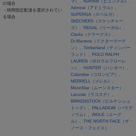
マ）、
hummel（ヒュンメル）、
の場合
Admiral（アドミラル）
、
・時間指定配達を選択されてい
SUPERGA（スペルガ）
、
る場合
SKECHERS（スケッチャー
ズ）
、
REGAL（リーガル）
、
Clarks（クラークス）、
Dr.Martens（ドクターマーチ
ン）、
Timberland（ティンバー
ランド）、
POLO RALPH
LAUREN（ポロラルフローレ
ン）、
HUNTER（ハンター）、
Columbia（コロンビア）、
MERRELL（メレル）、
MoonStar（ムーンスター）
、
Lacoste（ラコステ）
、
BIRKENSTOCK（ビルケンシュ
トック）
、
PALLADIUM（パラデ
ィウム）
、
AIGLE（エーグ
ル）
、
THE NORTH FACE（ザ・
ノース・フェイス）