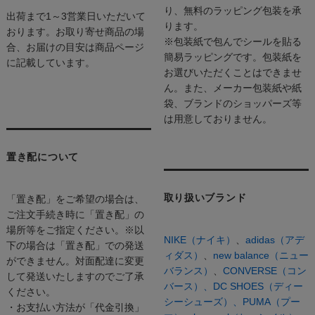
り、無料のラッピング包装を承
出荷まで1～3営業日いただいて
ります。
おります。お取り寄せ商品の場
※包装紙で包んでシールを貼る
合、お届けの目安は商品ページ
簡易ラッピングです。包装紙を
に記載しています。
お選びいただくことはできませ
ん。また、メーカー包装紙や紙
袋、ブランドのショッパーズ等
は用意しておりません。
置き配について
取り扱いブランド
「置き配」をご希望の場合は、
ご注文手続き時に「置き配」の
場所等をご指定ください。※以
NIKE（ナイキ）
、
adidas（アデ
下の場合は「置き配」での発送
ィダス）
、
new balance（ニュー
ができません。対面配達に変更
バランス）
、
CONVERSE（コン
して発送いたしますのでご了承
バース）、
DC SHOES（ディー
ください。
シーシューズ）、
PUMA（プー
・お支払い方法が「代金引換」