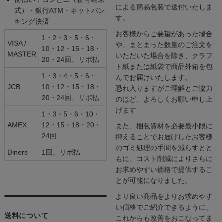
による簡易包装で送付いたしま
式）・銀行ATM・ネットバン
す。
キング決済
お客様からご要望があった場合
1・2・3・5・6・
VISA /
や、まとまった数量のご注文を
10・12・15・18・
MASTER
いただいた場合を除き、クラフ
20・24回、リボ払
ト紙または紙袋で商品外箱を包
1・3・4・5・6・
んでお届けいたします。
JCB
10・12・15・18・
恐れ入りますがご理解とご協力
20・24回、リボ払
のほど、よろしくお願い申し上
げます
1・3・5・6・10・
AMEX
12・15・18・20・
また、梱包資材を必要最小限に
24回
抑えることでお届けしたお客様
のゴミ処理の手間を減らすとと
Diners
1回、リボ払
もに、コスト削減によりさらに
お求めやすい価格で提供するこ
とが可能になりました。
より良い商品をよりお求めやす
い価格でご紹介できるように、
送料について
これからも改善をおこなってま