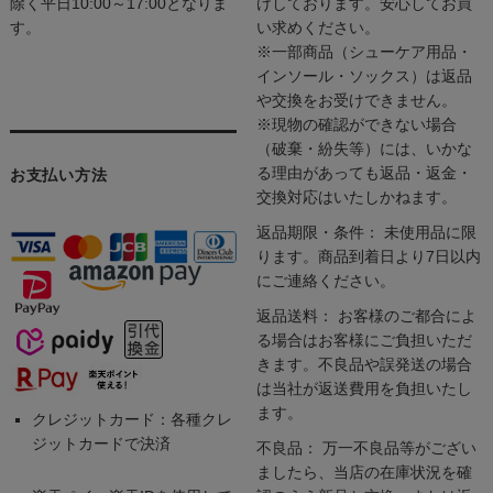
除く平日10:00～17:00となりま
けしております。安心してお買
す。
い求めください。
※一部商品（シューケア用品・
インソール・ソックス）は返品
や交換をお受けできません。
※現物の確認ができない場合
（破棄・紛失等）には、いかな
る理由があっても返品・返金・
お支払い方法
交換対応はいたしかねます。
返品期限・条件： 未使用品に限
ります。商品到着日より7日以内
にご連絡ください。
返品送料： お客様のご都合によ
る場合はお客様にご負担いただ
きます。不良品や誤発送の場合
は当社が返送費用を負担いたし
ます。
クレジットカード：各種クレ
ジットカードで決済
不良品： 万一不良品等がござい
ましたら、当店の在庫状況を確