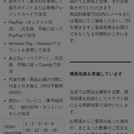
楽天ペイ：楽天IDを使用して
認のうえ新品と交換、または返
楽天ポイントまたは各種クレ
金させていただきます。
ジットカードで決済
商品到着後7日以内にメールまた
は電話にてご連絡ください。7日
PayPay（オンライン決
を過ぎますと返品交換をお受け
済）：注文後、手順に従って
できなくなる可能性がございま
PayPayで決済
す。
Amazon Pay：Amazonアカ
ウントを使用して決済
あと払い（ペイディ）：注文
後、手順に従ってpaidyで決
済
簡易包装を実施しています
代金引換：商品お届けの際に
代金と引き換え（代引手数料
当店では商品を梱包する際、環
320円）
境保護を目的としてクラフト紙
前払い：コンビニ（番号端末
による簡易包装で送付いたしま
式）・銀行ATM・ネットバン
す。
キング決済
お客様からご要望があった場合
1・2・3・5・6・
VISA /
や、まとまった数量のご注文を
10・12・15・18・
MASTER