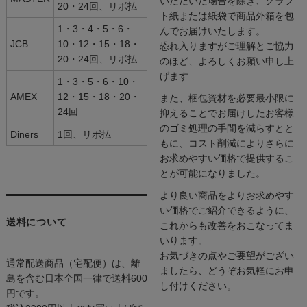
いただいた場合を除き、クラフ
20・24回、リボ払
ト紙または紙袋で商品外箱を包
1・3・4・5・6・
んでお届けいたします。
JCB
10・12・15・18・
恐れ入りますがご理解とご協力
20・24回、リボ払
のほど、よろしくお願い申し上
げます
1・3・5・6・10・
AMEX
12・15・18・20・
また、梱包資材を必要最小限に
24回
抑えることでお届けしたお客様
のゴミ処理の手間を減らすとと
Diners
1回、リボ払
もに、コスト削減によりさらに
お求めやすい価格で提供するこ
とが可能になりました。
より良い商品をよりお求めやす
い価格でご紹介できるように、
送料について
これからも改善をおこなってま
いります。
お気づきの点やご要望がござい
通常配送商品（宅配便）は、離
ましたら、どうぞお気軽にお申
島を含む日本全国一律で送料600
し付けください。
円です。