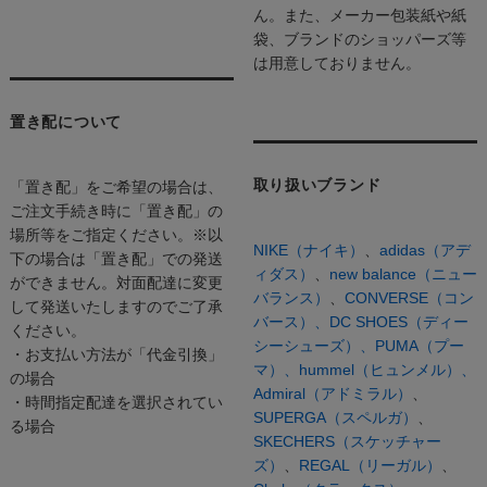
ん。また、メーカー包装紙や紙
袋、ブランドのショッパーズ等
は用意しておりません。
置き配について
取り扱いブランド
「置き配」をご希望の場合は、
ご注文手続き時に「置き配」の
場所等をご指定ください。※以
NIKE（ナイキ）
、
adidas（アデ
下の場合は「置き配」での発送
ィダス）
、
new balance（ニュー
ができません。対面配達に変更
バランス）
、
CONVERSE（コン
して発送いたしますのでご了承
バース）、
DC SHOES（ディー
ください。
シーシューズ）、
PUMA（プー
・お支払い方法が「代金引換」
マ）、
hummel（ヒュンメル）、
の場合
Admiral（アドミラル）
、
・時間指定配達を選択されてい
SUPERGA（スペルガ）
、
る場合
SKECHERS（スケッチャー
ズ）
、
REGAL（リーガル）
、