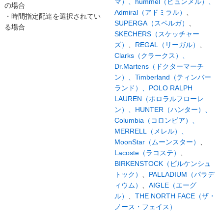
マ）、
hummel（ヒュンメル）、
の場合
Admiral（アドミラル）
、
・時間指定配達を選択されてい
SUPERGA（スペルガ）
、
る場合
SKECHERS（スケッチャー
ズ）
、
REGAL（リーガル）
、
Clarks（クラークス）、
Dr.Martens（ドクターマーチ
ン）、
Timberland（ティンバー
ランド）、
POLO RALPH
LAUREN（ポロラルフローレ
ン）、
HUNTER（ハンター）、
Columbia（コロンビア）、
MERRELL（メレル）、
MoonStar（ムーンスター）
、
Lacoste（ラコステ）
、
BIRKENSTOCK（ビルケンシュ
トック）
、
PALLADIUM（パラデ
ィウム）
、
AIGLE（エーグ
ル）
、
THE NORTH FACE（ザ・
ノース・フェイス）