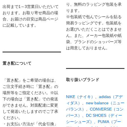
り、無料のラッピング包装を承
出荷まで1～3営業日いただいて
ります。
おります。お取り寄せ商品の場
※包装紙で包んでシールを貼る
合、お届けの目安は商品ページ
簡易ラッピングです。包装紙を
に記載しています。
お選びいただくことはできませ
ん。また、メーカー包装紙や紙
袋、ブランドのショッパーズ等
は用意しておりません。
置き配について
取り扱いブランド
「置き配」をご希望の場合は、
ご注文手続き時に「置き配」の
場所等をご指定ください。※以
NIKE（ナイキ）
、
adidas（アデ
下の場合は「置き配」での発送
ィダス）
、
new balance（ニュー
ができません。対面配達に変更
バランス）
、
CONVERSE（コン
して発送いたしますのでご了承
バース）、
DC SHOES（ディー
ください。
シーシューズ）、
PUMA（プー
・お支払い方法が「代金引換」