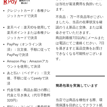
は当社が返送費用を負担いたし
ます。
クレジットカード：各種クレ
ジットカードで決済
不良品： 万一不良品等がござい
ましたら、当店の在庫状況を確
楽天ペイ：楽天IDを使用して
認のうえ新品と交換、または返
楽天ポイントまたは各種クレ
金させていただきます。
ジットカードで決済
商品到着後7日以内にメールまた
は電話にてご連絡ください。7日
PayPay（オンライン決
を過ぎますと返品交換をお受け
済）：注文後、手順に従って
できなくなる可能性がございま
PayPayで決済
す。
Amazon Pay：Amazonアカ
ウントを使用して決済
あと払い（ペイディ）：注文
後、手順に従ってpaidyで決
済
簡易包装を実施しています
代金引換：商品お届けの際に
代金と引き換え（代引手数料
当店では商品を梱包する際、環
320円）
境保護を目的としてクラフト紙
前払い：コンビニ（番号端末