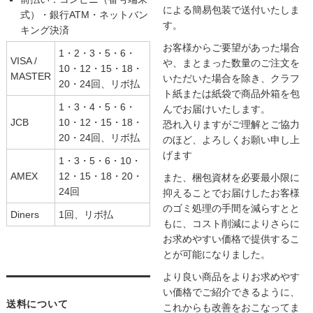
による簡易包装で送付いたしま
式）・銀行ATM・ネットバン
す。
キング決済
お客様からご要望があった場合
1・2・3・5・6・
VISA /
や、まとまった数量のご注文を
10・12・15・18・
MASTER
いただいた場合を除き、クラフ
20・24回、リボ払
ト紙または紙袋で商品外箱を包
1・3・4・5・6・
んでお届けいたします。
JCB
10・12・15・18・
恐れ入りますがご理解とご協力
20・24回、リボ払
のほど、よろしくお願い申し上
げます
1・3・5・6・10・
AMEX
12・15・18・20・
また、梱包資材を必要最小限に
24回
抑えることでお届けしたお客様
のゴミ処理の手間を減らすとと
Diners
1回、リボ払
もに、コスト削減によりさらに
お求めやすい価格で提供するこ
とが可能になりました。
より良い商品をよりお求めやす
い価格でご紹介できるように、
送料について
これからも改善をおこなってま