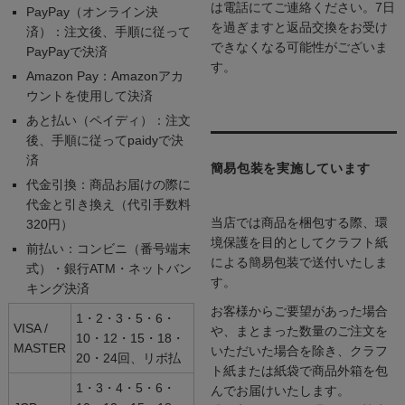
は電話にてご連絡ください。7日
PayPay（オンライン決
を過ぎますと返品交換をお受け
済）：注文後、手順に従って
できなくなる可能性がございま
PayPayで決済
す。
Amazon Pay：Amazonアカ
ウントを使用して決済
あと払い（ペイディ）：注文
後、手順に従ってpaidyで決
済
簡易包装を実施しています
代金引換：商品お届けの際に
代金と引き換え（代引手数料
当店では商品を梱包する際、環
320円）
境保護を目的としてクラフト紙
前払い：コンビニ（番号端末
による簡易包装で送付いたしま
式）・銀行ATM・ネットバン
す。
キング決済
お客様からご要望があった場合
1・2・3・5・6・
VISA /
や、まとまった数量のご注文を
10・12・15・18・
MASTER
いただいた場合を除き、クラフ
20・24回、リボ払
ト紙または紙袋で商品外箱を包
1・3・4・5・6・
んでお届けいたします。