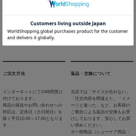
For shipping outside of Japan, you can use WorldShopping's
purchase agency.
Please check the WorldShopping help site for details.
WorldShopping HELPページ（日本語）
WorldShopping HELP（English）
ご注文方法
返品・交換について
インターネットにて24時間受け
当店では「サイズが合わない」
付けております。
「注文内容を間違えた」「イメ
商品の発送やお問い合わせへの
ージと違った」など、お客様の
対応は、定休日（土日祝日）を
ご都合による返品や交換もお受
除く平日10:00～17:00となりま
けしております。安心してお買
す。
い求めください。
※一部商品（シューケア用品・