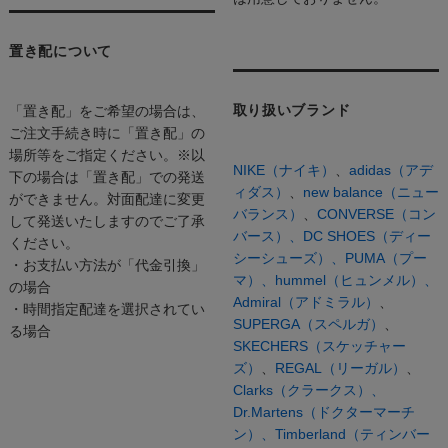
置き配について
取り扱いブランド
「置き配」をご希望の場合は、
ご注文手続き時に「置き配」の
場所等をご指定ください。※以
NIKE（ナイキ）
、
adidas（アデ
下の場合は「置き配」での発送
ィダス）
、
new balance（ニュー
ができません。対面配達に変更
バランス）
、
CONVERSE（コン
して発送いたしますのでご了承
バース）、
DC SHOES（ディー
ください。
シーシューズ）、
PUMA（プー
・お支払い方法が「代金引換」
マ）、
hummel（ヒュンメル）、
の場合
Admiral（アドミラル）
、
・時間指定配達を選択されてい
SUPERGA（スペルガ）
、
る場合
SKECHERS（スケッチャー
ズ）
、
REGAL（リーガル）
、
Clarks（クラークス）、
Dr.Martens（ドクターマーチ
ン）、
Timberland（ティンバー