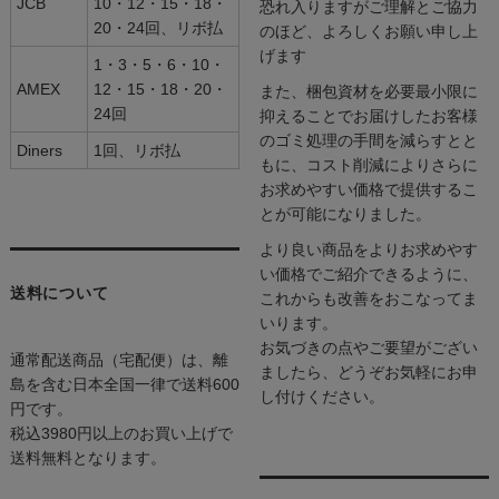
JCB
10・12・15・18・
恐れ入りますがご理解とご協力
20・24回、リボ払
のほど、よろしくお願い申し上
げます
1・3・5・6・10・
AMEX
12・15・18・20・
また、梱包資材を必要最小限に
24回
抑えることでお届けしたお客様
のゴミ処理の手間を減らすとと
Diners
1回、リボ払
もに、コスト削減によりさらに
お求めやすい価格で提供するこ
とが可能になりました。
より良い商品をよりお求めやす
い価格でご紹介できるように、
送料について
これからも改善をおこなってま
いります。
お気づきの点やご要望がござい
通常配送商品（宅配便）は、離
ましたら、どうぞお気軽にお申
島を含む日本全国一律で送料600
し付けください。
円です。
税込3980円以上のお買い上げで
送料無料となります。