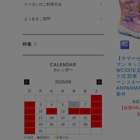
クーポンのご利用方法
よくあるご質問
特集
【サマー
マン キッズ
WC037E
ク式 防寒
ーンスター 
2026/08
ANPANM
日
月
火
水
木
金
土
新作
1
当店
2
3
4
5
6
7
8
【会員SAL
9
10
11
12
13
14
15
16
17
18
19
20
21
22
23
24
25
26
27
28
29
30
31
■
■
■
今日
定休日
出荷のみ