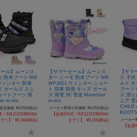
セール】ムーンス
【サマーセール】ムーンス
【サマ
モ 防水ブーツ NM
ター ニーモ 防水ブーツ NM
ス 子供
 ウィンター 防寒
WPJ021 ウィンター ショー
ルド オ
ズ ガールズ スニ
ト 防寒 防滑 キッズ ガール
ブーツ 
ョートブーツ 雨
ズ 雨雪 3E 雪道 MoonStar
ズ 滑り
ar ni-mo
ni-mo
ニア 雪
CHILD 
販売価格:
¥6,050
(税込)
メーカー希望小売価格:
¥6,050
(税込)
BOOT
E！8月11日23時59分
【会員SALE！8月11日23時59分
メーカー
まで！】:
¥5,166
(税込)
まで！】:
¥5,166
(税込)
【会員S