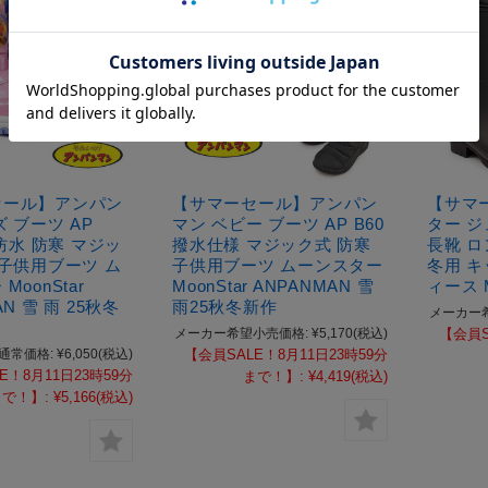
セール】アンパン
【サマーセール】アンパン
【サマ
 ブーツ AP
マン ベビー ブーツ AP B60
ター ジ
 防水 防寒 マジッ
撥水仕様 マジック式 防寒
長靴 ロ
 子供用ブーツ ム
子供用ブーツ ムーンスター
冬用 キ
MoonStar
MoonStar ANPANMAN 雪
ィース M
AN 雪 雨 25秋冬
雨25秋冬新作
メーカー
メーカー希望小売価格:
¥5,170
(税込)
【会員S
通常価格:
¥6,050
(税込)
【会員SALE！8月11日23時59分
E！8月11日23時59分
まで！】:
¥4,419
(税込)
まで！】:
¥5,166
(税込)