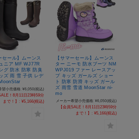
ーセール】ムーンス
【サマーセール】ムーンス
ュニア MF WJ77R
ター ニーモ 防水ブーツ NM
ング 防水 防寒 防臭
WPJ019 ファー レースアッ
ッズ 雨 雪 子供 レデ
プ キッズ ガールズ ショー
oonStar
ト 防寒 防滑 キッズ ガール
ズ 雨雪 雪道 MoonStar ni-
希望小売価格:
¥6,050
(税込)
mo
ALE！8月11日23時59分
メーカー希望小売価格:
¥6,050
(税込)
まで！】:
¥5,166
(税込)
【会員SALE！8月11日23時59分
まで！】:
¥5,166
(税込)