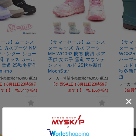
セール】ムーンス
【サマーセール】ムーンス
【サマ
モ 防水ブーツ NM
ター キッズ 防水 ブーツ
ター キ
 ウィンター ショー
MF WC063 防寒 防滑 ボア
WC82
防滑 キッズ ガール
子供 女の子 雪道 マウンテ
バーブ
E 雪道 25秋冬新作
ンフィールド 25秋冬新作
ールド 
ni-mo
MoonStar
秋冬新作 
道
小売価格:
¥6,490
(税込)
メーカー希望小売価格:
¥6,050
(税込)
E！8月11日23時59分
【会員SALE！8月11日23時59分
メーカー
【会員S
まで！】:
¥5,544
(税込)
まで！】:
¥5,166
(税込)