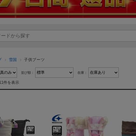
プ
雪国
子供ブーツ
並び順：
在庫：
11件を表示