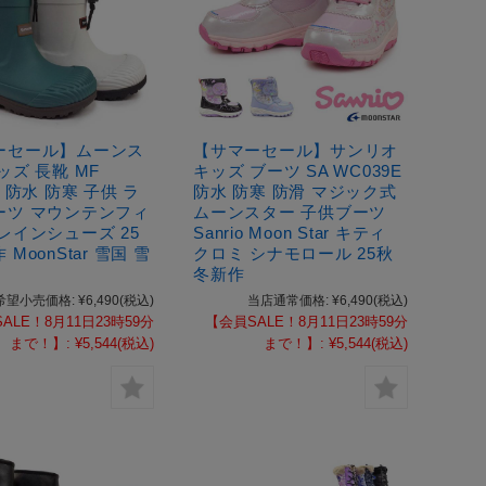
ーセール】ムーンス
【サマーセール】サンリオ
ッズ 長靴 MF
キッズ ブーツ SA WC039E
R 防水 防寒 子供 ラ
防水 防寒 防滑 マジック式
ーツ マウンテンフィ
ムーンスター 子供ブーツ
レインシューズ 25
Sanrio Moon Star キティ
MoonStar 雪国 雪
クロミ シナモロール 25秋
冬新作
希望小売価格:
¥6,490
(税込)
当店通常価格:
¥6,490
(税込)
ALE！8月11日23時59分
【会員SALE！8月11日23時59分
まで！】:
¥5,544
(税込)
まで！】:
¥5,544
(税込)