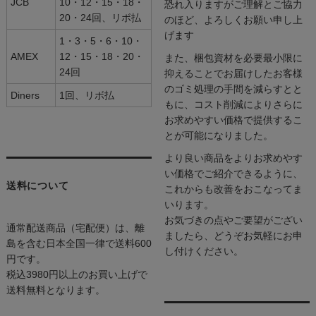
JCB
10・12・15・18・
恐れ入りますがご理解とご協力
20・24回、リボ払
のほど、よろしくお願い申し上
げます
1・3・5・6・10・
AMEX
12・15・18・20・
また、梱包資材を必要最小限に
24回
抑えることでお届けしたお客様
のゴミ処理の手間を減らすとと
Diners
1回、リボ払
もに、コスト削減によりさらに
お求めやすい価格で提供するこ
とが可能になりました。
より良い商品をよりお求めやす
い価格でご紹介できるように、
送料について
これからも改善をおこなってま
いります。
お気づきの点やご要望がござい
通常配送商品（宅配便）は、離
ましたら、どうぞお気軽にお申
島を含む日本全国一律で送料600
し付けください。
円です。
税込3980円以上のお買い上げで
送料無料となります。