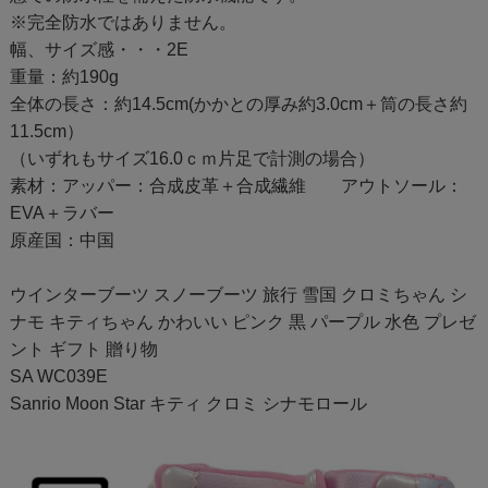
※完全防水ではありません。
幅、サイズ感・・・2E
重量：約190g
全体の長さ：約14.5cm(かかとの厚み約3.0cm＋筒の長さ約
11.5cm）
（いずれもサイズ16.0ｃｍ片足で計測の場合）
素材：アッパー：合成皮革＋合成繊維 アウトソール：
EVA＋ラバー
原産国：中国
ウインターブーツ スノーブーツ 旅行 雪国 クロミちゃん シ
ナモ キティちゃん かわいい ピンク 黒 パープル 水色 プレゼ
ント ギフト 贈り物
SA WC039E
Sanrio Moon Star キティ クロミ シナモロール