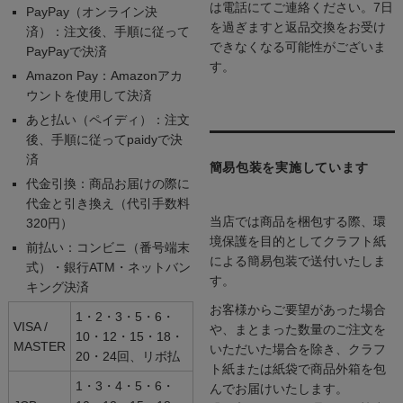
は電話にてご連絡ください。7日
PayPay（オンライン決
を過ぎますと返品交換をお受け
済）：注文後、手順に従って
できなくなる可能性がございま
PayPayで決済
す。
Amazon Pay：Amazonアカ
ウントを使用して決済
あと払い（ペイディ）：注文
後、手順に従ってpaidyで決
済
簡易包装を実施しています
代金引換：商品お届けの際に
代金と引き換え（代引手数料
当店では商品を梱包する際、環
320円）
境保護を目的としてクラフト紙
前払い：コンビニ（番号端末
による簡易包装で送付いたしま
式）・銀行ATM・ネットバン
す。
キング決済
お客様からご要望があった場合
1・2・3・5・6・
VISA /
や、まとまった数量のご注文を
10・12・15・18・
MASTER
いただいた場合を除き、クラフ
20・24回、リボ払
ト紙または紙袋で商品外箱を包
1・3・4・5・6・
んでお届けいたします。