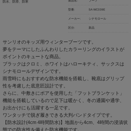
製品名:
ブーツ
防水、防滑、防寒
型番:
SA WC039E
メーカー:
シナモロール
区分:
新品
サンリオのキッズ用ウィンターブーツです。
夢をテーマにしたふんわりしたカラーリングのイラストが
ポイントのキュートな商品。
ブラックはクロミ、ホワイトはハローキティ、サックスは
シナモロールデザインです。
雨雪時にもおすすめな防水機能を搭載し、靴底はグリップ
性を考慮した底意匠設計です。
さらに、中敷きにボアを使用した「フットブランケット」
機能を搭載しているので足下は暖かく、冬の通園や通学、
お出かけにも活躍する一足です。
ワンタッチで脱ぎ履きできる大判バンドタイプです。
【防水設計(4cm 4時間防水)】地面から4cm、4時間の浸漬状
態での防水性を備えた防水機能です。