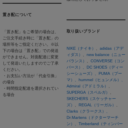
置き配について
取り扱いブランド
「置き配」をご希望の場合は、
ご注文手続き時に「置き配」の
場所等をご指定ください。※以
NIKE（ナイキ）
、
adidas（アデ
下の場合は「置き配」での発送
ィダス）
、
new balance（ニュー
ができません。対面配達に変更
バランス）
、
CONVERSE（コン
して発送いたしますのでご了承
バース）、
DC SHOES（ディー
ください。
シーシューズ）、
PUMA（プー
・お支払い方法が「代金引換」
マ）、
hummel（ヒュンメル）、
の場合
Admiral（アドミラル）
、
・時間指定配達を選択されてい
SUPERGA（スペルガ）
、
る場合
SKECHERS（スケッチャー
ズ）
、
REGAL（リーガル）
、
Clarks（クラークス）、
Dr.Martens（ドクターマーチ
ン）、
Timberland（ティンバー