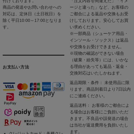
付けております。
「注文内容を間違えた」「イメ
商品の発送やお問い合わせへの
ージと違った」など、お客様の
対応は、定休日（土日祝日）を
ご都合による返品や交換もお受
除く平日10:00～17:00となりま
けしております。安心してお買
す。
い求めください。
※一部商品（シューケア用品・
インソール・ソックス）は返品
や交換をお受けできません。
※現物の確認ができない場合
（破棄・紛失等）には、いかな
る理由があっても返品・返金・
お支払い方法
交換対応はいたしかねます。
返品期限・条件： 未使用品に限
ります。商品到着日より7日以内
にご連絡ください。
返品送料： お客様のご都合によ
る場合はお客様にご負担いただ
きます。不良品や誤発送の場合
は当社が返送費用を負担いたし
ます。
クレジットカード：各種クレ