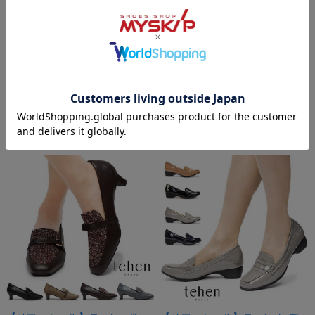
プス 黒 フォーマル TN1781 ス
ーツ レディース TＮ4023 撥水
トレッチ 美脚 ヒールパンプス
防菌 防臭 保温 スクエアトゥ シ
オフィス シンプル レディース
ンプル tehen
tehen
通常販売価格:
¥8,800
(税込)
メーカー希望小売価格:
¥8,800
(税込)
【会員SALE！8月11日23時59分ま
【会員SALE！8月11日23時59分ま
で！】:
¥4,491
(税込)
で！】:
¥6,750
(税込)