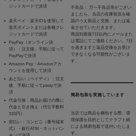
ジットカードで決済
不良品： 万一不良品等がござい
ましたら、当店の在庫状況を確
楽天ペイ：楽天IDを使用して
認のうえ新品と交換、または返
楽天ポイントまたは各種クレ
金させていただきます。
ジットカードで決済
商品到着後7日以内にメールまた
は電話にてご連絡ください。7日
PayPay（オンライン決
を過ぎますと返品交換をお受け
済）：注文後、手順に従って
できなくなる可能性がございま
PayPayで決済
す。
Amazon Pay：Amazonアカ
ウントを使用して決済
あと払い（ペイディ）：注文
後、手順に従ってpaidyで決
済
簡易包装を実施しています
代金引換：商品お届けの際に
代金と引き換え（代引手数料
当店では商品を梱包する際、環
320円）
境保護を目的としてクラフト紙
前払い：コンビニ（番号端末
による簡易包装で送付いたしま
式）・銀行ATM・ネットバン
す。
キング決済