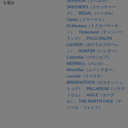
SUPERGA（スペルガ）
、
る場合
SKECHERS（スケッチャー
ズ）
、
REGAL（リーガル）
、
Clarks（クラークス）、
Dr.Martens（ドクターマーチ
ン）、
Timberland（ティンバー
ランド）、
POLO RALPH
LAUREN（ポロラルフローレ
ン）、
HUNTER（ハンター）、
Columbia（コロンビア）、
MERRELL（メレル）、
MoonStar（ムーンスター）
、
Lacoste（ラコステ）
、
BIRKENSTOCK（ビルケンシュ
トック）
、
PALLADIUM（パラデ
ィウム）
、
AIGLE（エーグ
ル）
、
THE NORTH FACE（ザ・
ノース・フェイス）