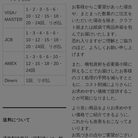
お客様からご要望があった場合
1・2・3・5・6・
VISA /
や、まとまった数量のご注文を
10・12・15・18・
MASTER
いただいた場合を除き、クラフ
20・24回、リボ払
ト紙または紙袋で商品外箱を包
1・3・4・5・6・
んでお届けいたします。
JCB
10・12・15・18・
恐れ入りますがご理解とご協力
20・24回、リボ払
のほど、よろしくお願い申し上
げます
1・3・5・6・10・
AMEX
12・15・18・20・
また、梱包資材を必要最小限に
24回
抑えることでお届けしたお客様
のゴミ処理の手間を減らすとと
Diners
1回、リボ払
もに、コスト削減によりさらに
お求めやすい価格で提供するこ
とが可能になりました。
より良い商品をよりお求めやす
い価格でご紹介できるように、
送料について
これからも改善をおこなってま
いります。
お気づきの点やご要望がござい