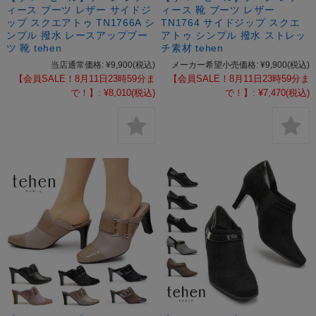
ィース ブーツ レザー サイドジ
ィース 靴 ブーツ レザー
ップ スクエアトゥ TN1766A シ
TN1764 サイドジップ スクエ
ンプル 撥水 レースアップブー
アトゥ シンプル 撥水 ストレッ
ツ 靴 tehen
チ素材 tehen
当店通常価格:
¥9,900
(税込)
メーカー希望小売価格:
¥9,900
(税込)
【会員SALE！8月11日23時59分ま
【会員SALE！8月11日23時59分ま
で！】:
¥8,010
(税込)
で！】:
¥7,470
(税込)