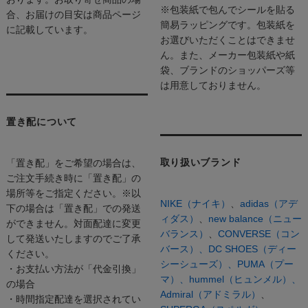
※包装紙で包んでシールを貼る
合、お届けの目安は商品ページ
簡易ラッピングです。包装紙を
に記載しています。
お選びいただくことはできませ
ん。また、メーカー包装紙や紙
袋、ブランドのショッパーズ等
は用意しておりません。
置き配について
取り扱いブランド
「置き配」をご希望の場合は、
ご注文手続き時に「置き配」の
場所等をご指定ください。※以
NIKE（ナイキ）
、
adidas（アデ
下の場合は「置き配」での発送
ィダス）
、
new balance（ニュー
ができません。対面配達に変更
バランス）
、
CONVERSE（コン
して発送いたしますのでご了承
バース）、
DC SHOES（ディー
ください。
シーシューズ）、
PUMA（プー
・お支払い方法が「代金引換」
マ）、
hummel（ヒュンメル）、
の場合
Admiral（アドミラル）
、
・時間指定配達を選択されてい