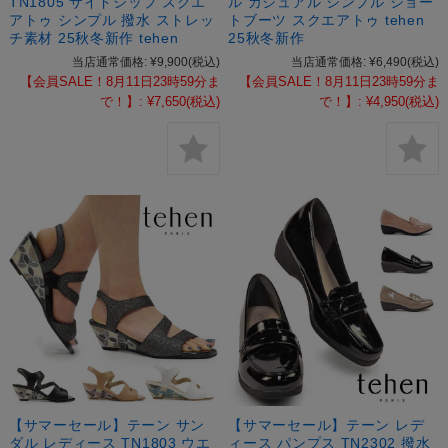
TN1805 サイドジップ スクエ
ル カジュアル シンプル ショー
アトゥ シンプル 撥水 ストレッ
トブーツ スクエアトゥ tehen
チ素材 25秋冬新作 tehen
25秋冬新作
当店通常価格:
¥9,900
(税込)
当店通常価格:
¥6,490
(税込)
【会員SALE！8月11日23時59分ま
【会員SALE！8月11日23時59分ま
で！】:
¥7,650
(税込)
で！】:
¥4,950
(税込)
【サマーセール】テーン サン
【サマーセール】テーン レデ
ダル レディース TN1803 ウエ
ィース パンプス TN2302 撥水