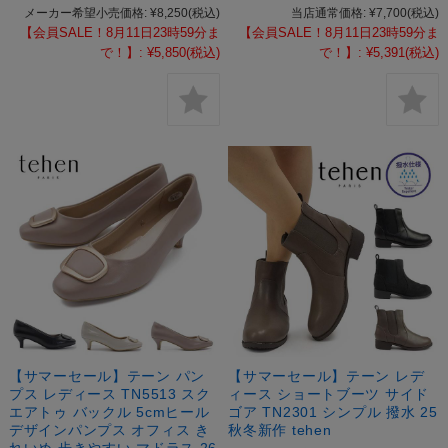
メーカー希望小売価格:
¥8,250
(税込)
当店通常価格:
¥7,700
(税込)
【会員SALE！8月11日23時59分ま
【会員SALE！8月11日23時59分ま
で！】:
¥5,850
(税込)
で！】:
¥5,391
(税込)
【サマーセール】テーン パン
【サマーセール】テーン レデ
プス レディース TN5513 スク
ィース ショートブーツ サイド
エアトゥ バックル 5cmヒール
ゴア TN2301 シンプル 撥水 25
デザインパンプス オフィス き
秋冬新作 tehen
れいめ 歩きやすい マドラス 26