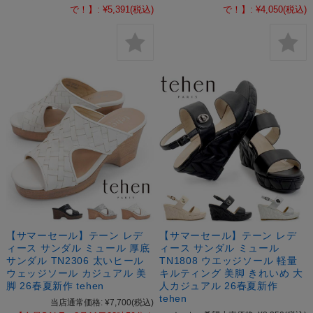
で！】:
¥5,391
(税込)
で！】:
¥4,050
(税込)
【サマーセール】テーン レデ
【サマーセール】テーン レデ
ィース サンダル ミュール 厚底
ィース サンダル ミュール
サンダル TN2306 太いヒール
TN1808 ウエッジソール 軽量
ウェッジソール カジュアル 美
キルティング 美脚 きれいめ 大
脚 26春夏新作 tehen
人カジュアル 26春夏新作
tehen
当店通常価格:
¥7,700
(税込)