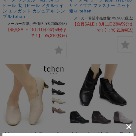
ィース サンダル TN1794 ロー
ィース 靴 ブーツ 撥水 TN1788
ヒール 太目ヒール メタルライ
サイドゴア ファスナー ニット
ン エレガント カジュアル シン
素材 tehen
プル tehen
メーカー希望小売価格:
¥9,900
(税込)
メーカー希望小売価格:
¥8,250
(税込)
【会員SALE！8月11日23時59分ま
【会員SALE！8月11日23時59分ま
で！】:
¥6,210
(税込)
で！】:
¥5,310
(税込)
【サマーセール】テーン パン
【サマーセール】テーン 靴 ブ