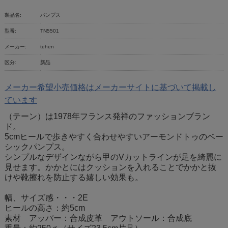
製品名:
パンプス
型番:
TN5501
メーカー:
tehen
区分:
新品
メーカー希望小売価格はメーカーサイトに基づいて掲載し
ています
（テーン）は1978年フランス発祥のファッションブラン
ド。
5cmヒールで歩きやすく合わせやすいアーモンドトゥのベー
シックパンプス。
シンプルなデザインながら甲のVカットラインが足を綺麗に
見せます。かかとにはクッションを入れることでかかと抜
けや靴擦れを防止する嬉しい効果も。
幅、サイズ感・・・2E
ヒールの高さ：約5cm
素材 アッパー：合成皮革 アウトソール：合成底