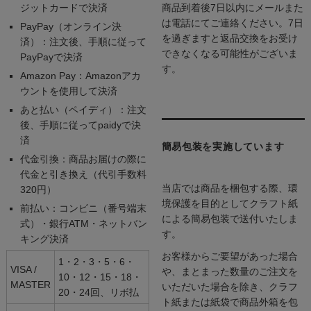
ジットカードで決済
商品到着後7日以内にメールまた
は電話にてご連絡ください。7日
PayPay（オンライン決
を過ぎますと返品交換をお受け
済）：注文後、手順に従って
できなくなる可能性がございま
PayPayで決済
す。
Amazon Pay：Amazonアカ
ウントを使用して決済
あと払い（ペイディ）：注文
後、手順に従ってpaidyで決
済
簡易包装を実施しています
代金引換：商品お届けの際に
代金と引き換え（代引手数料
当店では商品を梱包する際、環
320円）
境保護を目的としてクラフト紙
前払い：コンビニ（番号端末
による簡易包装で送付いたしま
式）・銀行ATM・ネットバン
す。
キング決済
お客様からご要望があった場合
1・2・3・5・6・
VISA /
や、まとまった数量のご注文を
10・12・15・18・
MASTER
いただいた場合を除き、クラフ
20・24回、リボ払
ト紙または紙袋で商品外箱を包