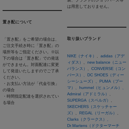
袋、ブランドのショッパーズ等
は用意しておりません。
置き配について
取り扱いブランド
「置き配」をご希望の場合は、
ご注文手続き時に「置き配」の
場所等をご指定ください。※以
NIKE（ナイキ）
、
adidas（アデ
下の場合は「置き配」での発送
ィダス）
、
new balance（ニュー
ができません。対面配達に変更
バランス）
、
CONVERSE（コン
して発送いたしますのでご了承
バース）、
DC SHOES（ディー
ください。
シーシューズ）、
PUMA（プー
・お支払い方法が「代金引換」
マ）、
hummel（ヒュンメル）、
の場合
Admiral（アドミラル）
、
・時間指定配達を選択されてい
SUPERGA（スペルガ）
、
る場合
SKECHERS（スケッチャー
ズ）
、
REGAL（リーガル）
、
Clarks（クラークス）、
Dr.Martens（ドクターマーチ