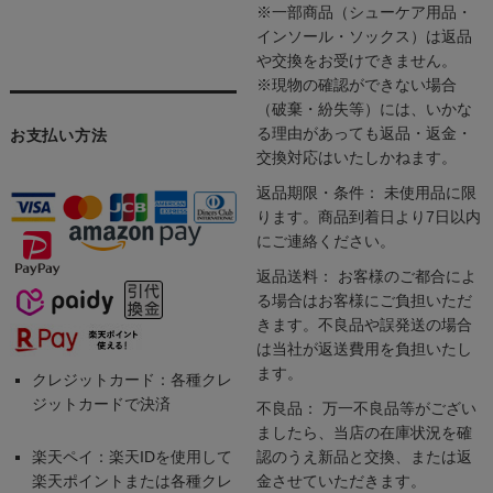
※一部商品（シューケア用品・
インソール・ソックス）は返品
や交換をお受けできません。
※現物の確認ができない場合
（破棄・紛失等）には、いかな
る理由があっても返品・返金・
お支払い方法
交換対応はいたしかねます。
返品期限・条件： 未使用品に限
ります。商品到着日より7日以内
にご連絡ください。
返品送料： お客様のご都合によ
る場合はお客様にご負担いただ
きます。不良品や誤発送の場合
は当社が返送費用を負担いたし
ます。
クレジットカード：各種クレ
ジットカードで決済
不良品： 万一不良品等がござい
ましたら、当店の在庫状況を確
楽天ペイ：楽天IDを使用して
認のうえ新品と交換、または返
楽天ポイントまたは各種クレ
金させていただきます。