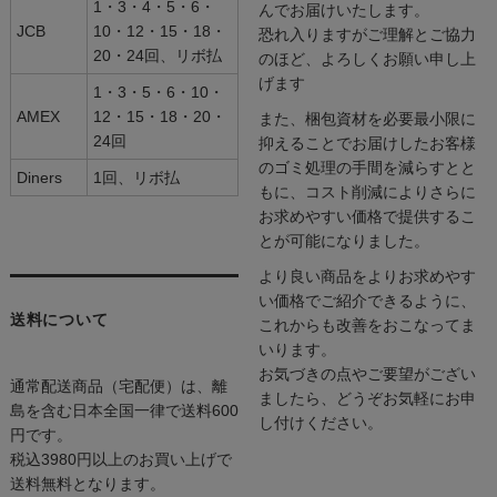
1・3・4・5・6・
んでお届けいたします。
JCB
10・12・15・18・
恐れ入りますがご理解とご協力
20・24回、リボ払
のほど、よろしくお願い申し上
げます
1・3・5・6・10・
AMEX
12・15・18・20・
また、梱包資材を必要最小限に
24回
抑えることでお届けしたお客様
のゴミ処理の手間を減らすとと
Diners
1回、リボ払
もに、コスト削減によりさらに
お求めやすい価格で提供するこ
とが可能になりました。
より良い商品をよりお求めやす
い価格でご紹介できるように、
送料について
これからも改善をおこなってま
いります。
お気づきの点やご要望がござい
通常配送商品（宅配便）は、離
ましたら、どうぞお気軽にお申
島を含む日本全国一律で送料600
し付けください。
円です。
税込3980円以上のお買い上げで
送料無料となります。