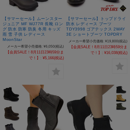
【サマーセール】ムーンスター
【サマーセール】トップドライ
ジュニア MF WJ77R 長靴 ロン
防水 レディース ブーツ
グ 防水 防寒 防臭 冬用 キッズ
TDY3998 ゴアテックス 2WAY
雨 雪 子供 レディース
3E ショートブーツ TOPDRY
MoonStar
メーカー希望小売価格:
¥19,800
(税込)
メーカー希望小売価格:
¥6,050
(税込)
【会員SALE！8月11日23時59分ま
【会員SALE！8月11日23時59分ま
で！】:
¥16,038
(税込)
で！】:
¥5,166
(税込)