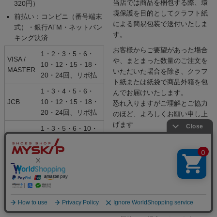
当店では商品を梱包する際、環
320円）
境保護を目的としてクラフト紙
前払い：コンビニ（番号端末
による簡易包装で送付いたしま
式）・銀行ATM・ネットバン
す。
キング決済
お客様からご要望があった場合
1・2・3・5・6・
VISA /
や、まとまった数量のご注文を
10・12・15・18・
MASTER
いただいた場合を除き、クラフ
20・24回、リボ払
ト紙または紙袋で商品外箱を包
1・3・4・5・6・
んでお届けいたします。
JCB
10・12・15・18・
恐れ入りますがご理解とご協力
20・24回、リボ払
のほど、よろしくお願い申し上
げます
1・3・5・6・10・
AMEX
12・15・18・20・
また、梱包資材を必要最小限に
24回
抑えることでお届けしたお客様
のゴミ処理の手間を減らすとと
Diners
1回、リボ払
もに、コスト削減によりさらに
お求めやすい価格で提供するこ
とが可能になりました。
より良い商品をよりお求めやす