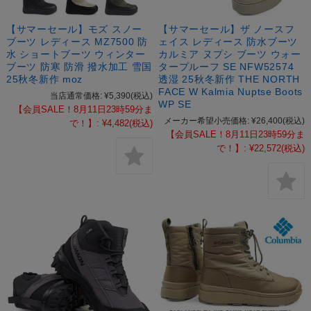
【サマーセール】モズ スノー
【サマーセール】ザ ノースフ
ブーツ レディース MZ7500 防
ェイス レディース 防水ブーツ
水 ショートブーツ ウィンター
カルミア ヌプシ ブーツ ウォー
ブーツ 防寒 防滑 撥水加工 雪国
タープルーフ SE NFW52574
25秋冬新作 moz
透湿 25秋冬新作 THE NORTH
FACE W Kalmia Nuptse Boots
当店通常価格:
¥5,390
(税込)
WP SE
【会員SALE！8月11日23時59分ま
メーカー希望小売価格:
¥26,400
(税込)
で！】:
¥4,482
(税込)
【会員SALE！8月11日23時59分ま
で！】:
¥22,572
(税込)