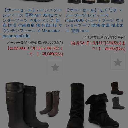
【サマーセール】ムーンスター
【サマーセール】モズ 防水 ス
レディース 長靴 MF 05RL ウィ
ノーブーツ レディース
ンターブーツ キルティング 防
moz7000 ショートブーツ ウィ
寒 防滑 抗菌防臭 寒冷地仕様 マ
ンターブーツ 防寒 防滑 撥水加
ウンテンフィールド Moonstar
工 雪国 moz
mountainfield
当店通常価格:
¥5,390
(税込)
メーカー希望小売価格:
¥6,600
(税込)
【会員SALE！8月11日23時59分ま
【会員SALE！8月11日23時59分ま
で！】:
¥4,455
(税込)
で！】:
¥5,049
(税込)