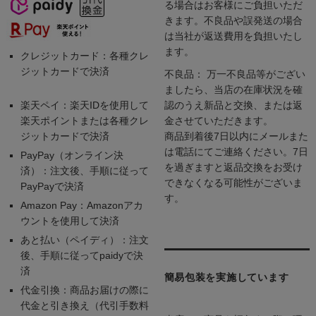
る場合はお客様にご負担いただ
きます。不良品や誤発送の場合
は当社が返送費用を負担いたし
ます。
クレジットカード：各種クレ
ジットカードで決済
不良品： 万一不良品等がござい
ましたら、当店の在庫状況を確
楽天ペイ：楽天IDを使用して
認のうえ新品と交換、または返
楽天ポイントまたは各種クレ
金させていただきます。
ジットカードで決済
商品到着後7日以内にメールまた
は電話にてご連絡ください。7日
PayPay（オンライン決
を過ぎますと返品交換をお受け
済）：注文後、手順に従って
できなくなる可能性がございま
PayPayで決済
す。
Amazon Pay：Amazonアカ
ウントを使用して決済
あと払い（ペイディ）：注文
後、手順に従ってpaidyで決
済
簡易包装を実施しています
代金引換：商品お届けの際に
代金と引き換え（代引手数料