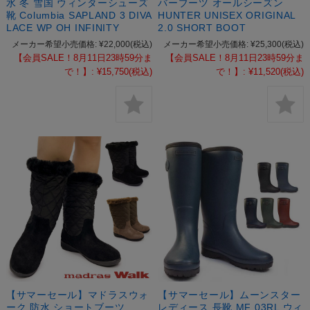
水 冬 雪国 ウィンターシューズ
バーブーツ オールシーズン
靴 Columbia SAPLAND 3 DIVA
HUNTER UNISEX ORIGINAL
LACE WP OH INFINITY
2.0 SHORT BOOT
メーカー希望小売価格:
¥22,000
(税込)
メーカー希望小売価格:
¥25,300
(税込)
【会員SALE！8月11日23時59分ま
【会員SALE！8月11日23時59分ま
で！】:
¥15,750
(税込)
で！】:
¥11,520
(税込)
【サマーセール】マドラスウォ
【サマーセール】ムーンスター
ーク 防水 ショートブーツ
レディース 長靴 MF 03RL ウィ