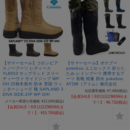
【サマーセール】コロンビア
【サマーセール】ポケブー
スノーブーツ レディース
pokeboo ユニセックス 折りた
YL8933 サップランド スリー
たみ レインブーツ 携帯するブ
ディーヴァ サイドジップ WP
ーツ 長靴 軽量 防水 pokeboo
OH 25秋冬新作 防水 雪国 ウィ
ATOM（アトム）株式会社
ンターシューズ 靴 SAPLAND 3
当店通常価格:
¥7,480
(税込)
DIVA SIDE-ZIP WP OHI
【会員SALE！8月11日23時59分ま
メーカー希望小売価格:
¥22,000
(税込)
で！】:
¥6,732
(税込)
【会員SALE！8月11日23時59分ま
で！】:
¥15,750
(税込)