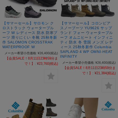
【サマーセール】サロモン ク
【サマーセール】コロンビア
ロストラック ウォータープル
スノーブーツ YU9626 サップ
ーフ W レディース 防水 防寒ブ
ランド フォー ウォータープル
ーツ 滑りにくい 冬靴 25秋冬新
ーフ オムニヒート インフィニ
作 SALOMON CROSSTRAK
ティ 防水 冬 雪国 メンズ レデ
WATERPROOF W
ィース 25秋冬新作 Columbia
SAPLAND 4 WP OMNI-HEAT
メーカー希望小売価格:
¥26,400
(税込)
INFINITY
【会員SALE！8月11日23時59分ま
メーカー希望小売価格:
¥26,400
(税込)
で！】:
¥23,760
(税込)
【会員SALE！8月11日23時59分ま
で！】:
¥21,384
(税込)