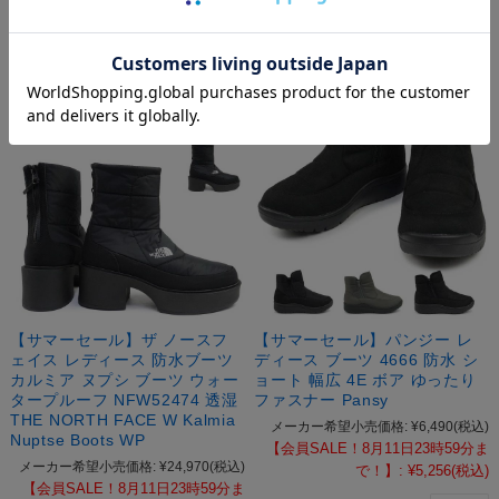
【サマーセール】ザ ノースフ
【サマーセール】パンジー レ
ェイス レディース 防水ブーツ
ディース ブーツ 4666 防水 シ
カルミア ヌプシ ブーツ ウォー
ョート 幅広 4E ボア ゆったり
タープルーフ NFW52474 透湿
ファスナー Pansy
THE NORTH FACE W Kalmia
メーカー希望小売価格:
¥6,490
(税込)
Nuptse Boots WP
【会員SALE！8月11日23時59分ま
メーカー希望小売価格:
¥24,970
(税込)
で！】:
¥5,256
(税込)
【会員SALE！8月11日23時59分ま