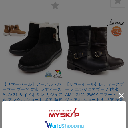
【サマーセール】アーノルドパ
【サマーセール】レディースブ
ーマー ブーツ 防水 レディース
ーツ エンジニアブーツ 防水
AL7521 サイドボタン カジュア
AMT-2211 2WAY アマート カ
ル アンクル ショート ボア 防寒
ジュアル ショート丈 防寒 防滑
雪国 Arnold Palmer
雪国 AMAORT
当店通常価格:
¥7,150
(税込)
当店通常価格:
¥5,390
(税込)
【会員SALE！8月11日23時59分ま
【会員SALE！8月11日23時59分ま
で！】:
¥5,787
(税込)
で！】:
¥4,365
(税込)