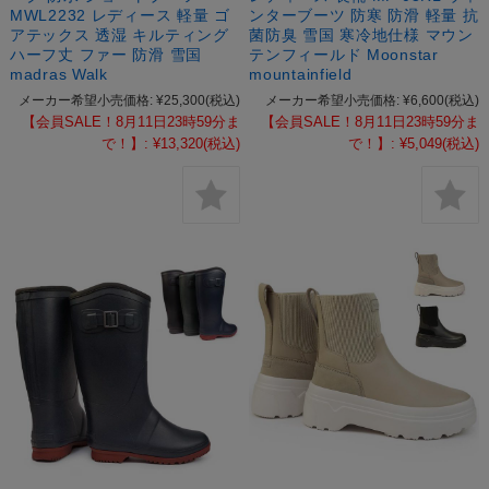
MWL2232 レディース 軽量 ゴ
ンターブーツ 防寒 防滑 軽量 抗
アテックス 透湿 キルティング
菌防臭 雪国 寒冷地仕様 マウン
ハーフ丈 ファー 防滑 雪国
テンフィールド Moonstar
madras Walk
mountainfield
メーカー希望小売価格:
¥25,300
(税込)
メーカー希望小売価格:
¥6,600
(税込)
【会員SALE！8月11日23時59分ま
【会員SALE！8月11日23時59分ま
で！】:
¥13,320
(税込)
で！】:
¥5,049
(税込)