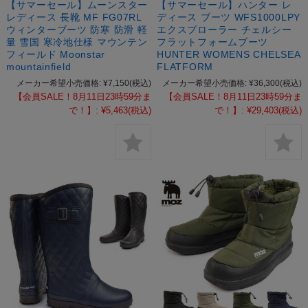
【サマーセール】ムーンスター
【サマーセール】ハンター レ
レディース 長靴 MF FG07RL
ディース ブーツ WFS1000LPY
ウィンターブーツ 防寒 防滑 軽
エクスプローラー チェルシー
量 雪国 寒冷地仕様 マウンテン
フラットフォームブーツ
フィールド Moonstar
HUNTER WOMENS CHELSEA
mountainfield
FLATFORM
メーカー希望小売価格:
¥7,150
(税込)
メーカー希望小売価格:
¥36,300
(税込)
【会員SALE！8月11日23時59分ま
【会員SALE！8月11日23時59分ま
で！】:
¥5,463
(税込)
で！】:
¥29,403
(税込)