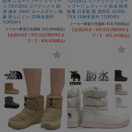
防水 ショートブーツ レディー
TDY3912 ゴアテックス ショー
ス TDY3202 ゴアテックス 防
トブーツ レディース 防水 防滑
滑 撥水 2WAY ロールダウン 軽
軽量 日本製 雨 雪対応 GORE-
量 滑りにくい 25秋冬新作
TEX 25秋冬新作 TOPDRY
TOPDRY
メーカー希望小売価格:
¥18,700
(税込)
メーカー希望小売価格:
¥20,900
(税込)
【会員SALE！8月11日23時59分ま
【会員SALE！8月11日23時59分ま
で！】:
¥15,147
(税込)
で！】:
¥16,929
(税込)