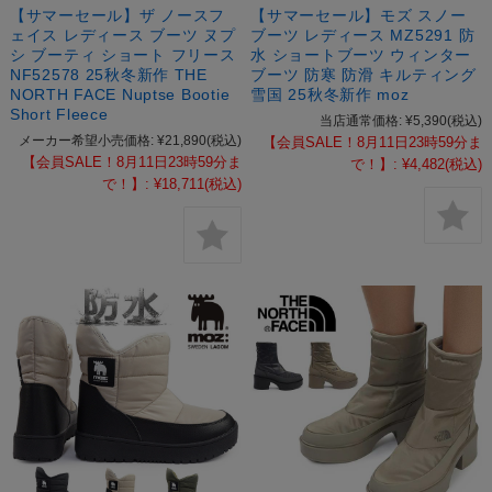
【サマーセール】ザ ノースフ
【サマーセール】モズ スノー
ェイス レディース ブーツ ヌプ
ブーツ レディース MZ5291 防
シ ブーティ ショート フリース
水 ショートブーツ ウィンター
NF52578 25秋冬新作 THE
ブーツ 防寒 防滑 キルティング
NORTH FACE Nuptse Bootie
雪国 25秋冬新作 moz
Short Fleece
当店通常価格:
¥5,390
(税込)
メーカー希望小売価格:
¥21,890
(税込)
【会員SALE！8月11日23時59分ま
【会員SALE！8月11日23時59分ま
で！】:
¥4,482
(税込)
で！】:
¥18,711
(税込)