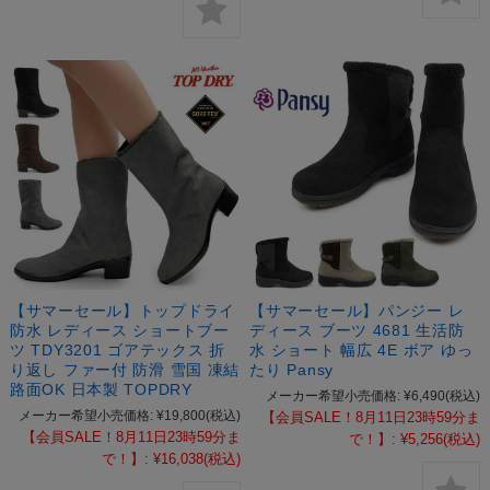
【サマーセール】トップドライ
【サマーセール】パンジー レ
防水 レディース ショートブー
ディース ブーツ 4681 生活防
ツ TDY3201 ゴアテックス 折
水 ショート 幅広 4E ボア ゆっ
り返し ファー付 防滑 雪国 凍結
たり Pansy
路面OK 日本製 TOPDRY
メーカー希望小売価格:
¥6,490
(税込)
メーカー希望小売価格:
¥19,800
(税込)
【会員SALE！8月11日23時59分ま
【会員SALE！8月11日23時59分ま
で！】:
¥5,256
(税込)
で！】:
¥16,038
(税込)