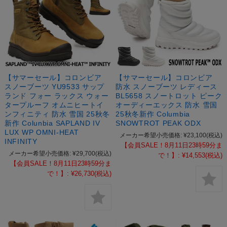
【サマーセール】コロンビア
【サマーセール】コロンビア
スノーブーツ YU9533 サップ
防水 スノーブーツ レディース
ランド フォー ラックス ウォー
BL5658 スノートロット ピーク
タープルーフ オムニヒートイ
オーディーエックス 防水 雪国
ンフィニティ 防水 雪国 25秋冬
25秋冬新作 Columbia
新作 Colunbia SAPLAND IV
SNOWTROT PEAK ODX
LUX WP OMNI-HEAT
メーカー希望小売価格:
¥23,100
(税込)
INFINITY
【会員SALE！8月11日23時59分ま
メーカー希望小売価格:
¥29,700
(税込)
で！】:
¥14,553
(税込)
【会員SALE！8月11日23時59分ま
で！】:
¥26,730
(税込)