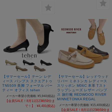
【サマーセール】テーン レデ
【サマーセール】レッドウッド
ィース パンプス スクエアトゥ
リバー ミネトンカ レディース
TN5509 美脚 フォーマル パー
スリッポン M06C 本革 Tスト
ティー オフィス tehen
ラップシューズ レザー パンプ
ス 旅行靴 REDWOOD RIVER
メーカー希望小売価格:
¥5,940
(税込)
MINNETONKA REGAL
【会員SALE！8月11日23時59分ま
メーカー希望小売価格:
¥15,400
(税込)
で！】:
¥4,491
(税込)
【会員SALE！8月11日23時59分ま