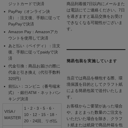
ジットカードで決済
商品到着後7日以内にメールまた
は電話にてご連絡ください。7日
PayPay（オンライン決
を過ぎますと返品交換をお受け
済）：注文後、手順に従って
できなくなる可能性がございま
PayPayで決済
す。
Amazon Pay：Amazonアカ
ウントを使用して決済
あと払い（ペイディ）：注文
後、手順に従ってpaidyで決
済
簡易包装を実施しています
代金引換：商品お届けの際に
代金と引き換え（代引手数料
当店では商品を梱包する際、環
320円）
境保護を目的としてクラフト紙
前払い：コンビニ（番号端末
による簡易包装で送付いたしま
式）・銀行ATM・ネットバン
す。
キング決済
お客様からご要望があった場合
1・2・3・5・6・
VISA /
や、まとまった数量のご注文を
10・12・15・18・
MASTER
いただいた場合を除き、クラフ
20・24回、リボ払
ト紙または紙袋で商品外箱を包