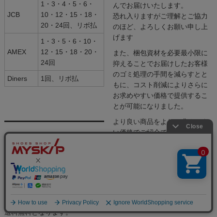
1・3・4・5・6・
んでお届けいたします。
JCB
10・12・15・18・
恐れ入りますがご理解とご協力
20・24回、リボ払
のほど、よろしくお願い申し上
げます
1・3・5・6・10・
AMEX
12・15・18・20・
また、梱包資材を必要最小限に
24回
抑えることでお届けしたお客様
のゴミ処理の手間を減らすとと
Diners
1回、リボ払
もに、コスト削減によりさらに
お求めやすい価格で提供するこ
とが可能になりました。
より良い商品をよりお求めやす
い価格でご紹介できるように、
送料について
これからも改善をおこなってま
いります。
お気づきの点やご要望がござい
通常配送商品（宅配便）は、離
ましたら、どうぞお気軽にお申
島を含む日本全国一律で送料600
し付けください。
円です。
税込3980円以上のお買い上げで
送料無料となります。