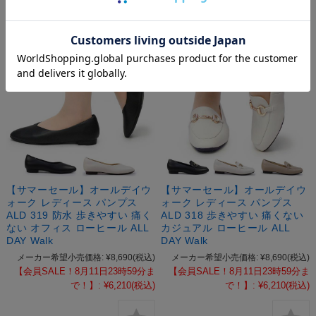
【サマーセール】オールデイウ
【サマーセール】オールデイウ
ォーク レディース パンプス
ォーク レディース パンプス
ALD 319 防水 歩きやすい 痛く
ALD 318 歩きやすい 痛くない
ない オフィス ローヒール ALL
カジュアル ローヒール ALL
DAY Walk
DAY Walk
メーカー希望小売価格:
¥8,690
(税込)
メーカー希望小売価格:
¥8,690
(税込)
【会員SALE！8月11日23時59分ま
【会員SALE！8月11日23時59分ま
で！】:
¥6,210
(税込)
で！】:
¥6,210
(税込)