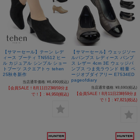
【サマーセール】テーン レデ
【サマーセール】ウェッジソー
ィース ブーティ TN5512 ヒー
ルパンプス レディース パンプ
ル カジュアル シンプル ショー
ス レザー 4cm 3E ウェッジパ
トブーツ スクエアトゥ tehen
ンプス つま先ラウンド 軽量 ペ
25秋冬新作
ージオブダイアリー E7534ED
pageofdiary
当店通常価格:
¥6,490
(税込)
当店通常価格:
¥8,690
(税込)
【会員SALE！8月11日23時59分ま
【会員SALE！8月11日23時59分ま
で！】:
¥4,950
(税込)
で！】:
¥7,821
(税込)