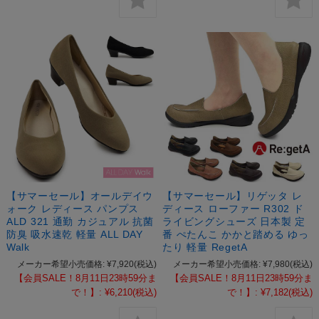
【サマーセール】オールデイウ
【サマーセール】リゲッタ レ
ォーク レディース パンプス
ディース ローファー R302 ド
ALD 321 通勤 カジュアル 抗菌
ライビングシューズ 日本製 定
防臭 吸水速乾 軽量 ALL DAY
番 ぺたんこ かかと踏める ゆっ
Walk
たり 軽量 RegetA
メーカー希望小売価格:
¥7,920
(税込)
メーカー希望小売価格:
¥7,980
(税込)
【会員SALE！8月11日23時59分ま
【会員SALE！8月11日23時59分ま
で！】:
¥6,210
(税込)
で！】:
¥7,182
(税込)