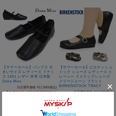
【サマーセール】パンプス 大
【サマーセール】ビルケンシュ
きいサイズ レディース ドナミ
トック シューズ レディース ト
ス 1401 レザー 本革 日本製
レーシー ストラップシューズ
Dona Miss
メリージェーン フラット
BIRKENSTOCK TRACY
当店通常価格:
¥12,980
(税込)
当店通常価格:
¥22,000
(税込)
【会員SALE！8月11日23時59分ま
【会員SALE！8月11日23時59分ま
で！】:
¥7,110
(税込)
で！】:
¥19,800
(税込)