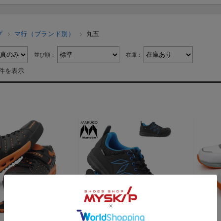
プ
マ行（ブランド別）
丸五
並び順：
在庫：
6件を表示