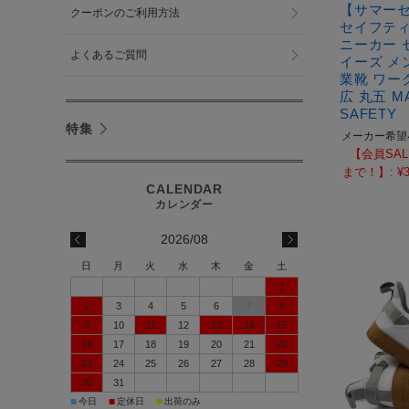
【サマー
クーポンのご利用方法
セイフティー
ニーカー 
よくあるご質問
イーズ メ
業靴 ワー
広 丸五 M
SAFETY
特集
メーカー希望
【会員SAL
まで！】:
¥3
2026/08
日
月
火
水
木
金
土
1
2
3
4
5
6
7
8
9
10
11
12
13
14
15
16
17
18
19
20
21
22
23
24
25
26
27
28
29
30
31
■
■
■
今日
定休日
出荷のみ