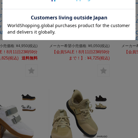
セール】マンダム
【サマーセール】マンダム
【サマ
 #737 安全ス
セイフティーワイド #691
芯入り
セイフティーシュ
安全スニーカー セイフティ
ズ スニ
ンズ 蒸れない 作
ーシュイーズ メンズ 作業
マンダム 
クシューズ 4E 幅
靴 ワークシューズ 4E 幅広
広 丸五
ANDOM
丸五 MANDOM SAFETY
MANDO
WIDE
MARU
小売価格:
¥4,950
(税込)
メーカー希望小売価格:
¥6,050
(税込)
メーカー
E！8月11日23時59分
【会員SALE！8月11日23時59分
【会員S
,825
(税込)
送料無料
まで！】:
¥4,725
(税込)