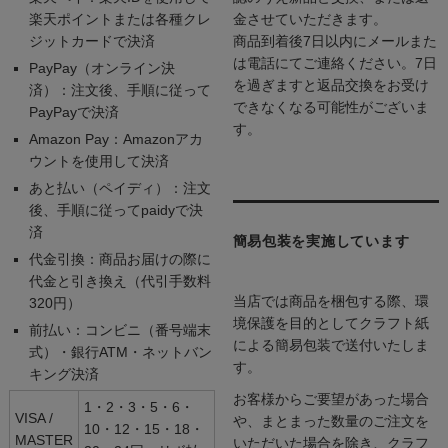
楽天ポイントまたは各種クレ
金させていただきます。
ジットカードで決済
商品到着後7日以内にメールまた
は電話にてご連絡ください。7日
PayPay（オンライン決
を過ぎますと返品交換をお受け
済）：注文後、手順に従って
できなくなる可能性がございま
PayPayで決済
す。
Amazon Pay：Amazonアカ
ウントを使用して決済
あと払い（ペイディ）：注文
後、手順に従ってpaidyで決
済
簡易包装を実施しています
代金引換：商品お届けの際に
代金と引き換え（代引手数料
当店では商品を梱包する際、環
320円）
境保護を目的としてクラフト紙
前払い：コンビニ（番号端末
による簡易包装で送付いたしま
式）・銀行ATM・ネットバン
す。
キング決済
お客様からご要望があった場合
1・2・3・5・6・
VISA /
や、まとまった数量のご注文を
10・12・15・18・
MASTER
いただいた場合を除き、クラフ