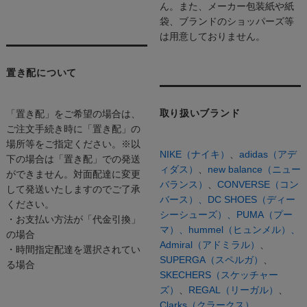
ん。また、メーカー包装紙や紙
袋、ブランドのショッパーズ等
は用意しておりません。
置き配について
取り扱いブランド
「置き配」をご希望の場合は、
ご注文手続き時に「置き配」の
場所等をご指定ください。※以
NIKE（ナイキ）
、
adidas（アデ
下の場合は「置き配」での発送
ィダス）
、
new balance（ニュー
ができません。対面配達に変更
バランス）
、
CONVERSE（コン
して発送いたしますのでご了承
バース）、
DC SHOES（ディー
ください。
シーシューズ）、
PUMA（プー
・お支払い方法が「代金引換」
マ）、
hummel（ヒュンメル）、
の場合
Admiral（アドミラル）
、
・時間指定配達を選択されてい
SUPERGA（スペルガ）
、
る場合
SKECHERS（スケッチャー
ズ）
、
REGAL（リーガル）
、
Clarks（クラークス）、