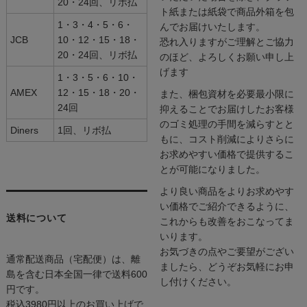
20・24回、リボ払
ト紙または紙袋で商品外箱を包
1・3・4・5・6・
んでお届けいたします。
JCB
10・12・15・18・
恐れ入りますがご理解とご協力
20・24回、リボ払
のほど、よろしくお願い申し上
げます
1・3・5・6・10・
AMEX
12・15・18・20・
また、梱包資材を必要最小限に
24回
抑えることでお届けしたお客様
のゴミ処理の手間を減らすとと
Diners
1回、リボ払
もに、コスト削減によりさらに
お求めやすい価格で提供するこ
とが可能になりました。
より良い商品をよりお求めやす
い価格でご紹介できるように、
送料について
これからも改善をおこなってま
いります。
お気づきの点やご要望がござい
通常配送商品（宅配便）は、離
ましたら、どうぞお気軽にお申
島を含む日本全国一律で送料600
し付けください。
円です。
税込3980円以上のお買い上げで