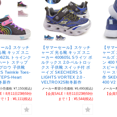
セール】スケッチ
【サマーセール】スケッチ
【サマ
る靴 キッズ スニ
ャーズ 光る靴 キッズ スニ
ャーズ
4623L トゥインク
ーカー 400605L Sライツ ボ
ールズ 
ハート ステップ
ルテックス 2.0-ベルトロッ
ン 400
 グロウ 子供靴
クス 子供靴 スイッチ付 ボ
スピー
 Twinkle Toes-
ーイズ SKECHERS S
リー ス
EPS-Heart
LIGHTS VORTEX 2.0 -
作 SKE
秋冬新作
VELTROX25秋冬新作
400 V
小売価格:
¥7,150
(税込)
メーカー希望小売価格:
¥6,490
(税込)
メーカー
E！8月11日23時59分
【会員SALE！8月11日23時59分
【会員S
まで！】:
¥6,111
(税込)
まで！】:
¥5,544
(税込)