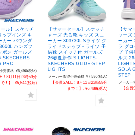
セール】スケッチ
【サマーセール】スケッチ
【サマ
リップインズ キ
ャーズ 光る靴 キッズ スニ
ャーズ 
ーカー バウンダ
ーカー 303730L Sライツ グ
ーカー 3
03690L ハンズフ
ライドステップ - ライツ 子
ラ グロ
ッポン ガールズ
供靴 スイッチ付 ガールズ
プ 子供
 SKECHERS
26春夏新作 S LIGHTS-
ルズ 2
R PRO
SKECHERS GLIDE-STEP
LIGHT
LIGHTS
SOLA 
小売価格:
¥6,490
(税込)
STEP
E！8月11日23時59分
メーカー希望小売価格:
¥7,590
(税込)
【会員SALE！8月11日23時59分
メーカー
まで！】:
¥5,544
(税込)
【会員S
まで！】:
¥6,489
(税込)