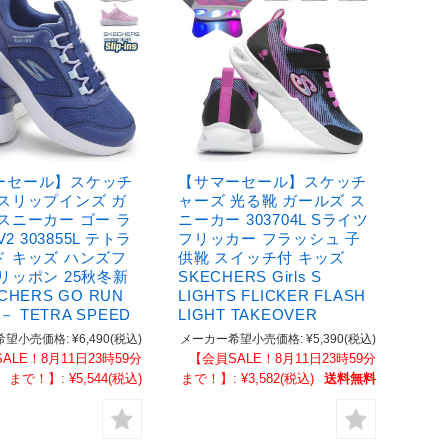
ーセール】スケッチ
【サマーセール】スケッチ
 スリップインズ ガ
ャーズ 光る靴 ガールズ ス
スニーカー ゴー ラ
ニーカー 303704L Sライツ
 V2 303855L テトラ
フリッカー フラッシュ 子
ド キッズ ハンズフ
供靴 スイッチ付 キッズ
リッポン 25秋冬新
SKECHERS Girls S
CHERS GO RUN
LIGHTS FLICKER FLASH
2 － TETRA SPEED
LIGHT TAKEOVER
希望小売価格:
¥6,490
(税込)
メーカー希望小売価格:
¥5,390
(税込)
ALE！8月11日23時59分
【会員SALE！8月11日23時59分
まで！】:
¥5,544
(税込)
まで！】:
¥3,582
(税込)
送料無料