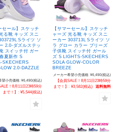
ーセール】スケッチ
【サマーセール】スケッチ
光る靴 キッズ スニ
ャーズ 光る靴 キッズ スニ
03729L Sライツ ソ
ーカー 303713L Sライツ ソ
ー 2.0-ダズルステッ
ラ グロー カラー ブリーズ
靴 スイッチ付 ガー
子供靴 スイッチ付 ガール
6春夏新作 S
ズ S LIGHTS-SKECHERS
S-SKECHERS
SOLA GLOW-COLOR
GLOW 2.0-DAZZLE
BREEZE
メーカー希望小売価格:
¥6,490
(税込)
希望小売価格:
¥6,490
(税込)
【会員SALE！8月11日23時59分
ALE！8月11日23時59分
まで！】:
¥3,582
(税込)
送料無料
まで！】:
¥5,544
(税込)