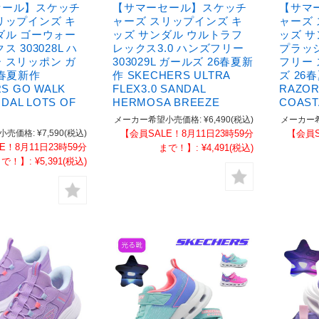
セール】スケッチ
【サマーセール】スケッチ
【サマ
リップインズ キ
ャーズ スリップインズ キ
ャーズ
ダル ゴーウォー
ッズ サンダル ウルトラフ
ッズ 
ス 303028L ハ
レックス3.0 ハンズフリー
プラッシ
 スリッポン ガ
303029L ガールズ 26春夏新
フリー
6春夏新作
作 SKECHERS ULTRA
ズ 26
S GO WALK
FLEX3.0 SANDAL
RAZOR
NDAL LOTS OF
HERMOSA BREEZE
COAST
メーカー希望小売価格:
¥6,490
(税込)
メーカー
小売価格:
¥7,590
(税込)
【会員SALE！8月11日23時59分
【会員S
E！8月11日23時59分
まで！】:
¥4,491
(税込)
まで！】:
¥5,391
(税込)