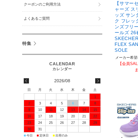
【サマー
クーポンのご利用方法
ャーズ ス
ッズ サン
よくあるご質問
ク フレック
ンズフリー
ールズ 2
SKECHER
特集
FLEX SA
SOLE
メーカー希望
【会員SAL
2026/08
日
月
火
水
木
金
土
1
2
3
4
5
6
7
8
9
10
11
12
13
14
15
16
17
18
19
20
21
22
23
24
25
26
27
28
29
30
31
■
■
■
今日
定休日
出荷のみ