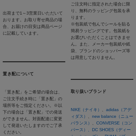
ご注文時に指定された場合に限
り、無料のラッピング包装を承
出荷まで1～3営業日いただいて
ります。
おります。お取り寄せ商品の場
※包装紙で包んでシールを貼る
合、お届けの目安は商品ページ
簡易ラッピングです。包装紙を
に記載しています。
お選びいただくことはできませ
ん。また、メーカー包装紙や紙
袋、ブランドのショッパーズ等
は用意しておりません。
置き配について
取り扱いブランド
「置き配」をご希望の場合は、
ご注文手続き時に「置き配」の
場所等をご指定ください。※以
NIKE（ナイキ）
、
adidas（アデ
下の場合は「置き配」での発送
ィダス）
、
new balance（ニュー
ができません。対面配達に変更
バランス）
、
CONVERSE（コン
して発送いたしますのでご了承
バース）、
DC SHOES（ディー
ください。