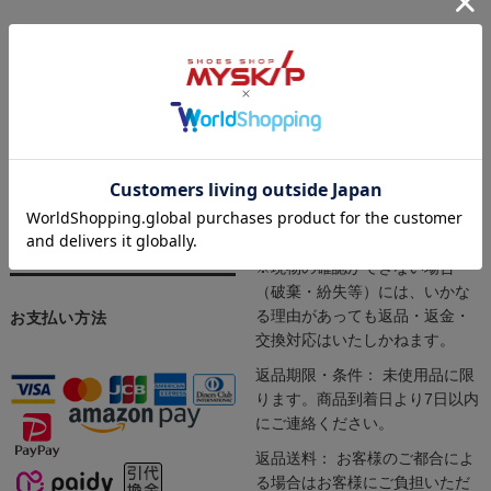
インターネットにて24時間受け
当店では「サイズが合わない」
付けております。
「注文内容を間違えた」「イメ
商品の発送やお問い合わせへの
ージと違った」など、お客様の
対応は、定休日（土日祝日）を
ご都合による返品や交換もお受
除く平日10:00～17:00となりま
けしております。安心してお買
す。
い求めください。
※一部商品（シューケア用品・
インソール・ソックス）は返品
や交換をお受けできません。
※現物の確認ができない場合
（破棄・紛失等）には、いかな
る理由があっても返品・返金・
お支払い方法
交換対応はいたしかねます。
返品期限・条件： 未使用品に限
ります。商品到着日より7日以内
にご連絡ください。
返品送料： お客様のご都合によ
る場合はお客様にご負担いただ