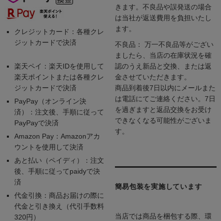
きます。不良品や誤発送の場合
は当社が返送費用を負担いたし
ます。
クレジットカード：各種クレ
ジットカードで決済
不良品： 万一不良品等がござい
ましたら、当店の在庫状況を確
楽天ペイ：楽天IDを使用して
認のうえ新品と交換、または返
楽天ポイントまたは各種クレ
金させていただきます。
ジットカードで決済
商品到着後7日以内にメールまた
は電話にてご連絡ください。7日
PayPay（オンライン決
を過ぎますと返品交換をお受け
済）：注文後、手順に従って
できなくなる可能性がございま
PayPayで決済
す。
Amazon Pay：Amazonアカ
ウントを使用して決済
あと払い（ペイディ）：注文
後、手順に従ってpaidyで決
済
簡易包装を実施しています
代金引換：商品お届けの際に
代金と引き換え（代引手数料
当店では商品を梱包する際、環
320円）