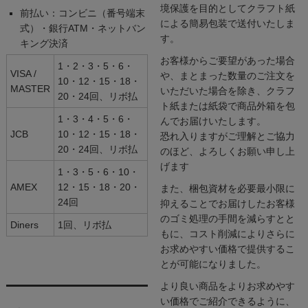
境保護を目的としてクラフト紙
前払い：コンビニ（番号端末
による簡易包装で送付いたしま
式）・銀行ATM・ネットバン
す。
キング決済
お客様からご要望があった場合
1・2・3・5・6・
VISA /
や、まとまった数量のご注文を
10・12・15・18・
MASTER
いただいた場合を除き、クラフ
20・24回、リボ払
ト紙または紙袋で商品外箱を包
1・3・4・5・6・
んでお届けいたします。
JCB
10・12・15・18・
恐れ入りますがご理解とご協力
20・24回、リボ払
のほど、よろしくお願い申し上
げます
1・3・5・6・10・
AMEX
12・15・18・20・
また、梱包資材を必要最小限に
24回
抑えることでお届けしたお客様
のゴミ処理の手間を減らすとと
Diners
1回、リボ払
もに、コスト削減によりさらに
お求めやすい価格で提供するこ
とが可能になりました。
より良い商品をよりお求めやす
い価格でご紹介できるように、