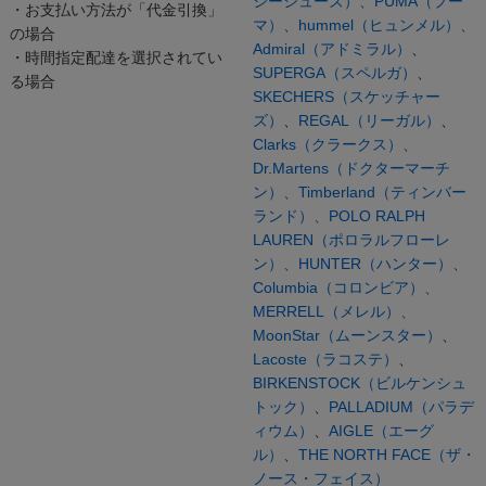
シーシューズ）、
PUMA（プー
・お支払い方法が「代金引換」
マ）、
hummel（ヒュンメル）、
の場合
Admiral（アドミラル）
、
・時間指定配達を選択されてい
SUPERGA（スペルガ）
、
る場合
SKECHERS（スケッチャー
ズ）
、
REGAL（リーガル）
、
Clarks（クラークス）、
Dr.Martens（ドクターマーチ
ン）、
Timberland（ティンバー
ランド）、
POLO RALPH
LAUREN（ポロラルフローレ
ン）、
HUNTER（ハンター）、
Columbia（コロンビア）、
MERRELL（メレル）、
MoonStar（ムーンスター）
、
Lacoste（ラコステ）
、
BIRKENSTOCK（ビルケンシュ
トック）
、
PALLADIUM（パラデ
ィウム）
、
AIGLE（エーグ
ル）
、
THE NORTH FACE（ザ・
ノース・フェイス）