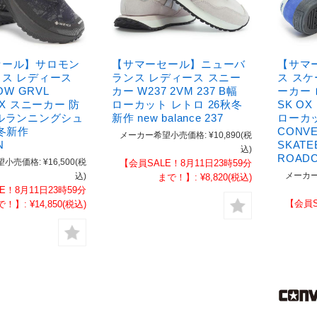
セール】サロモン
【サマーセール】ニューバ
【サマ
ス レディース
ランス レディース スニー
ス ス
OW GRVL
カー W237 2VM 237 B幅
ーカー
EX スニーカー 防
ローカット レトロ 26秋冬
SK O
ルランニングシュ
新作 new balance 237
ローカッ
秋冬新作
CONV
メーカー希望小売価格:
¥10,890
(税
N
SKATE
込)
ROADC
望小売価格:
¥16,500
(税
【会員SALE！8月11日23時59分
メーカー
込)
まで！】:
¥8,820
(税込)
E！8月11日23時59分
【会員S
で！】:
¥14,850
(税込)