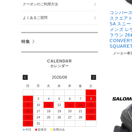
クーポンのご利用方法
コンバース
よくあるご質問
スクエアト
SA スニ
メンズ レ
ラウン 2
CONVERS
特集
SQUARET
メーカー希
2026/08
日
月
火
水
木
金
土
1
2
3
4
5
6
7
8
9
10
11
12
13
14
15
16
17
18
19
20
21
22
23
24
25
26
27
28
29
30
31
■
■
■
今日
定休日
出荷のみ