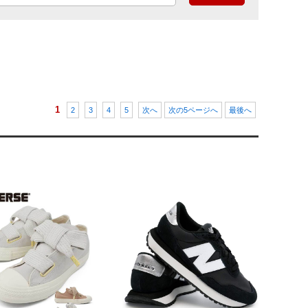
1
2
3
4
5
次へ
次の5ページへ
最後へ