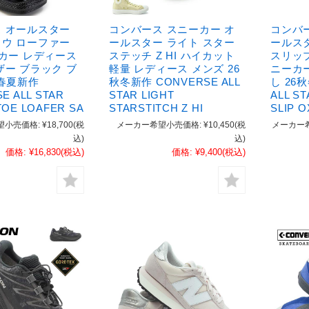
 オールスター
コンバース スニーカー オ
コンバ
ウ ローファー
ールスター ライト スター
ールス
ーカー レディース
ステッチ Z HI ハイカット
スリップ
ザー ブラック ブ
軽量 レディース メンズ 26
ニーカ
6春夏新作
秋冬新作 CONVERSE ALL
し 26
E ALL STAR
STAR LIGHT
ALL S
OE LOAFER SA
STARSTITCH Z HI
SLIP O
望小売価格:
¥18,700
(税
メーカー希望小売価格:
¥10,450
(税
メーカー
込)
込)
価格:
¥16,830
(税込)
価格:
¥9,400
(税込)