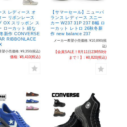
ース レディース オ
【サマーセール】ニューバ
ター リボンレース
ランス レディース スニー
 OX スリッポン ス
カー W237 31P 237 B幅 ロ
ー ローカット 紐な
ーカット レトロ 26秋冬新
秋冬新作 CONVERSE
作 new balance 237
TAR RIBBONLACE
メーカー希望小売価格:
¥10,890
(税
X
込)
希望小売価格:
¥9,350
(税込)
【会員SALE！8月11日23時59分
価格:
¥8,410
(税込)
まで！】:
¥8,820
(税込)