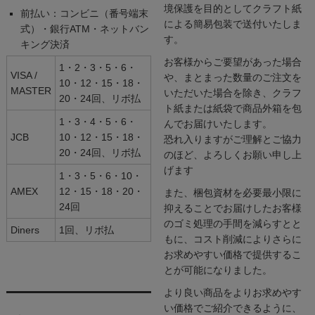
境保護を目的としてクラフト紙
前払い：コンビニ（番号端末
による簡易包装で送付いたしま
式）・銀行ATM・ネットバン
す。
キング決済
お客様からご要望があった場合
1・2・3・5・6・
VISA /
や、まとまった数量のご注文を
10・12・15・18・
MASTER
いただいた場合を除き、クラフ
20・24回、リボ払
ト紙または紙袋で商品外箱を包
1・3・4・5・6・
んでお届けいたします。
JCB
10・12・15・18・
恐れ入りますがご理解とご協力
20・24回、リボ払
のほど、よろしくお願い申し上
げます
1・3・5・6・10・
AMEX
12・15・18・20・
また、梱包資材を必要最小限に
24回
抑えることでお届けしたお客様
のゴミ処理の手間を減らすとと
Diners
1回、リボ払
もに、コスト削減によりさらに
お求めやすい価格で提供するこ
とが可能になりました。
より良い商品をよりお求めやす
い価格でご紹介できるように、