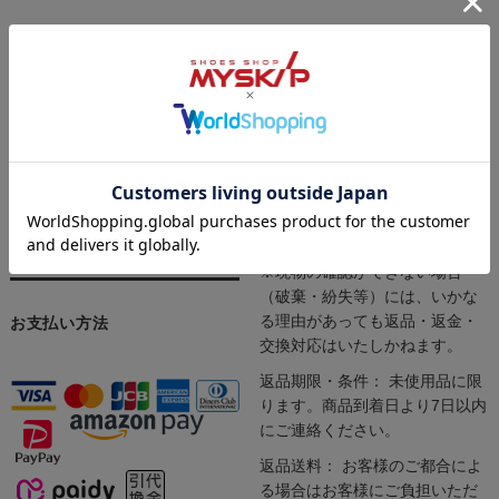
インターネットにて24時間受け
当店では「サイズが合わない」
付けております。
「注文内容を間違えた」「イメ
商品の発送やお問い合わせへの
ージと違った」など、お客様の
対応は、定休日（土日祝日）を
ご都合による返品や交換もお受
除く平日10:00～17:00となりま
けしております。安心してお買
す。
い求めください。
※一部商品（シューケア用品・
インソール・ソックス）は返品
や交換をお受けできません。
※現物の確認ができない場合
（破棄・紛失等）には、いかな
る理由があっても返品・返金・
お支払い方法
交換対応はいたしかねます。
返品期限・条件： 未使用品に限
ります。商品到着日より7日以内
にご連絡ください。
返品送料： お客様のご都合によ
る場合はお客様にご負担いただ