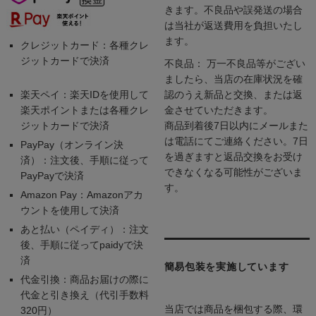
きます。不良品や誤発送の場合
は当社が返送費用を負担いたし
ます。
クレジットカード：各種クレ
ジットカードで決済
不良品： 万一不良品等がござい
ましたら、当店の在庫状況を確
楽天ペイ：楽天IDを使用して
認のうえ新品と交換、または返
楽天ポイントまたは各種クレ
金させていただきます。
ジットカードで決済
商品到着後7日以内にメールまた
は電話にてご連絡ください。7日
PayPay（オンライン決
を過ぎますと返品交換をお受け
済）：注文後、手順に従って
できなくなる可能性がございま
PayPayで決済
す。
Amazon Pay：Amazonアカ
ウントを使用して決済
あと払い（ペイディ）：注文
後、手順に従ってpaidyで決
済
簡易包装を実施しています
代金引換：商品お届けの際に
代金と引き換え（代引手数料
当店では商品を梱包する際、環
320円）