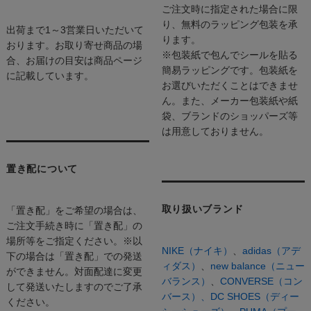
ご注文時に指定された場合に限
り、無料のラッピング包装を承
出荷まで1～3営業日いただいて
ります。
おります。お取り寄せ商品の場
※包装紙で包んでシールを貼る
合、お届けの目安は商品ページ
簡易ラッピングです。包装紙を
に記載しています。
お選びいただくことはできませ
ん。また、メーカー包装紙や紙
袋、ブランドのショッパーズ等
は用意しておりません。
置き配について
取り扱いブランド
「置き配」をご希望の場合は、
ご注文手続き時に「置き配」の
場所等をご指定ください。※以
NIKE（ナイキ）
、
adidas（アデ
下の場合は「置き配」での発送
ィダス）
、
new balance（ニュー
ができません。対面配達に変更
バランス）
、
CONVERSE（コン
して発送いたしますのでご了承
バース）、
DC SHOES（ディー
ください。