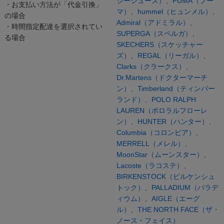
シーシューズ）、
PUMA（プー
・お支払い方法が「代金引換」
マ）、
hummel（ヒュンメル）、
の場合
Admiral（アドミラル）
、
・時間指定配達を選択されてい
SUPERGA（スペルガ）
、
る場合
SKECHERS（スケッチャー
ズ）
、
REGAL（リーガル）
、
Clarks（クラークス）、
Dr.Martens（ドクターマーチ
ン）、
Timberland（ティンバー
ランド）、
POLO RALPH
LAUREN（ポロラルフローレ
ン）、
HUNTER（ハンター）、
Columbia（コロンビア）、
MERRELL（メレル）、
MoonStar（ムーンスター）
、
Lacoste（ラコステ）
、
BIRKENSTOCK（ビルケンシュ
トック）
、
PALLADIUM（パラデ
ィウム）
、
AIGLE（エーグ
ル）
、
THE NORTH FACE（ザ・
ノース・フェイス）