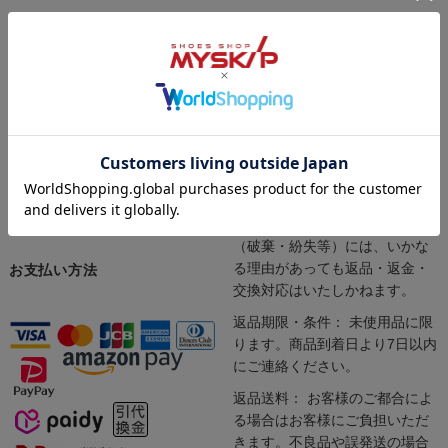
インターネットにて24時間受け
当店では「サイズが合わない」
付けております。
「注文内容を間違えた」「イメ
商品の発送やお問い合わせへの
ージと違った」など、お客様の
対応は、定休日（土日祝日）を
ご都合による返品や交換もお受
除く平日10:00～17:00となりま
けしております。安心してお買
す。
い求めください。
※一部商品（シューケア用品・
インソール・ソックス）は返品
や交換をお受けできません。
※現物の確認ができない場合
（破棄・紛失等）には、いかな
る理由があっても返品・返金・
お支払い方法
交換対応はいたしかねます。
返品期限・条件： 未使用品に限
ります。商品到着日より7日以内
にご連絡ください。
返品送料： お客様のご都合によ
る場合はお客様にご負担いただ
きます。不良品や誤発送の場合