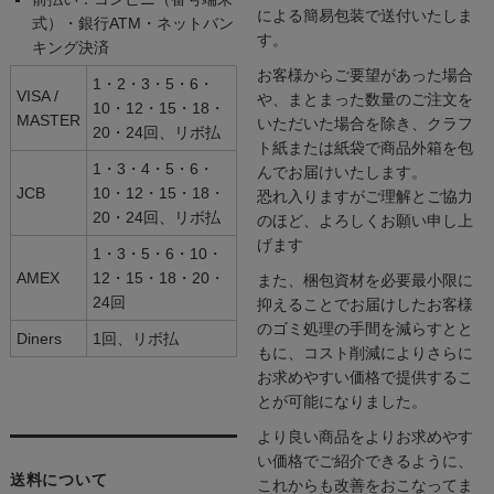
による簡易包装で送付いたしま
式）・銀行ATM・ネットバン
す。
キング決済
お客様からご要望があった場合
1・2・3・5・6・
VISA /
や、まとまった数量のご注文を
10・12・15・18・
MASTER
いただいた場合を除き、クラフ
20・24回、リボ払
ト紙または紙袋で商品外箱を包
1・3・4・5・6・
んでお届けいたします。
JCB
10・12・15・18・
恐れ入りますがご理解とご協力
20・24回、リボ払
のほど、よろしくお願い申し上
げます
1・3・5・6・10・
AMEX
12・15・18・20・
また、梱包資材を必要最小限に
24回
抑えることでお届けしたお客様
のゴミ処理の手間を減らすとと
Diners
1回、リボ払
もに、コスト削減によりさらに
お求めやすい価格で提供するこ
とが可能になりました。
より良い商品をよりお求めやす
い価格でご紹介できるように、
送料について
これからも改善をおこなってま