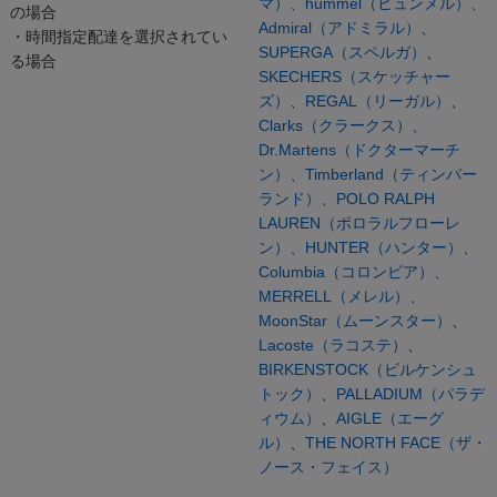
マ）、
hummel（ヒュンメル）、
の場合
Admiral（アドミラル）
、
・時間指定配達を選択されてい
SUPERGA（スペルガ）
、
る場合
SKECHERS（スケッチャー
ズ）
、
REGAL（リーガル）
、
Clarks（クラークス）、
Dr.Martens（ドクターマーチ
ン）、
Timberland（ティンバー
ランド）、
POLO RALPH
LAUREN（ポロラルフローレ
ン）、
HUNTER（ハンター）、
Columbia（コロンビア）、
MERRELL（メレル）、
MoonStar（ムーンスター）
、
Lacoste（ラコステ）
、
BIRKENSTOCK（ビルケンシュ
トック）
、
PALLADIUM（パラデ
ィウム）
、
AIGLE（エーグ
ル）
、
THE NORTH FACE（ザ・
ノース・フェイス）