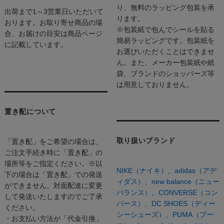
り、無料のラッピング包装を承
出荷まで1～3営業日いただいて
ります。
おります。お取り寄せ商品の場
※包装紙で包んでシールを貼る
合、お届けの目安は商品ページ
簡易ラッピングです。包装紙を
に記載しています。
お選びいただくことはできませ
ん。また、メーカー包装紙や紙
袋、ブランドのショッパーズ等
は用意しておりません。
置き配について
取り扱いブランド
「置き配」をご希望の場合は、
ご注文手続き時に「置き配」の
場所等をご指定ください。※以
NIKE（ナイキ）
、
adidas（アデ
下の場合は「置き配」での発送
ィダス）
、
new balance（ニュー
ができません。対面配達に変更
バランス）
、
CONVERSE（コン
して発送いたしますのでご了承
バース）、
DC SHOES（ディー
ください。
シーシューズ）、
PUMA（プー
・お支払い方法が「代金引換」