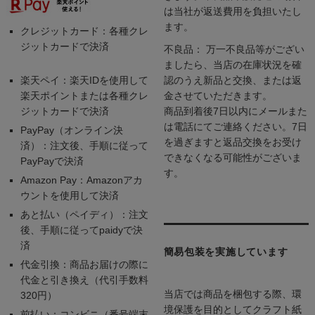
は当社が返送費用を負担いたし
ます。
クレジットカード：各種クレ
ジットカードで決済
不良品： 万一不良品等がござい
ましたら、当店の在庫状況を確
楽天ペイ：楽天IDを使用して
認のうえ新品と交換、または返
楽天ポイントまたは各種クレ
金させていただきます。
ジットカードで決済
商品到着後7日以内にメールまた
は電話にてご連絡ください。7日
PayPay（オンライン決
を過ぎますと返品交換をお受け
済）：注文後、手順に従って
できなくなる可能性がございま
PayPayで決済
す。
Amazon Pay：Amazonアカ
ウントを使用して決済
あと払い（ペイディ）：注文
後、手順に従ってpaidyで決
済
簡易包装を実施しています
代金引換：商品お届けの際に
代金と引き換え（代引手数料
当店では商品を梱包する際、環
320円）
境保護を目的としてクラフト紙
前払い：コンビニ（番号端末