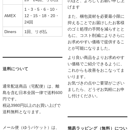
のほど、よろしくお願い申し上
げます
1・3・5・6・10・
AMEX
12・15・18・20・
また、梱包資材を必要最小限に
24回
抑えることでお届けしたお客様
のゴミ処理の手間を減らすとと
Diners
1回、リボ払
もに、コスト削減によりさらに
お求めやすい価格で提供するこ
とが可能になりました。
より良い商品をよりお求めやす
い価格でご紹介できるように、
送料について
これからも改善をおこなってま
いります。
お気づきの点やご要望がござい
通常配送商品（宅配便）は、離
ましたら、どうぞお気軽にお申
島を含む日本全国一律で送料600
し付けください。
円です。
税込3980円以上のお買い上げで
送料無料となります。
メール便（ゆうパケット）は、
簡易ラッピング（無料）につい