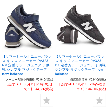
【サマーセール】ニューバラン
【サマーセール】ニューバラン
ス キッズ スニーカー PV323
ス キッズ スニーカー PV323
NV 定番カラー ジュニア 子供
BK 定番カラー ジュニア 子供靴
靴 シンプル マジックテープ
シンプル マジックテープ new
new balance
balance
メーカー希望小売価格:
¥5,940
(税込)
当店通常価格:
¥5,940
(税込)
【会員SALE！8月11日23時59分ま
【会員SALE！8月11日23時59分ま
で！】:
¥4,536
(税込)
で！】:
¥4,806
(税込)