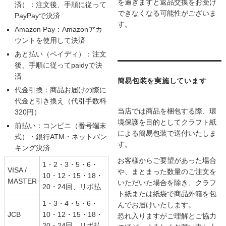
を過ぎますと返品交換をお受け
済）：注文後、手順に従って
できなくなる可能性がございま
PayPayで決済
す。
Amazon Pay：Amazonアカ
ウントを使用して決済
あと払い（ペイディ）：注文
後、手順に従ってpaidyで決
済
簡易包装を実施しています
代金引換：商品お届けの際に
代金と引き換え（代引手数料
当店では商品を梱包する際、環
320円）
境保護を目的としてクラフト紙
前払い：コンビニ（番号端末
による簡易包装で送付いたしま
式）・銀行ATM・ネットバン
す。
キング決済
お客様からご要望があった場合
1・2・3・5・6・
VISA /
や、まとまった数量のご注文を
10・12・15・18・
MASTER
いただいた場合を除き、クラフ
20・24回、リボ払
ト紙または紙袋で商品外箱を包
1・3・4・5・6・
んでお届けいたします。
JCB
10・12・15・18・
恐れ入りますがご理解とご協力
20・24回、リボ払