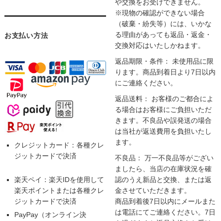
や交換をお受けできません。
※現物の確認ができない場合
（破棄・紛失等）には、いかな
る理由があっても返品・返金・
お支払い方法
交換対応はいたしかねます。
返品期限・条件： 未使用品に限
ります。商品到着日より7日以内
にご連絡ください。
返品送料： お客様のご都合によ
る場合はお客様にご負担いただ
きます。不良品や誤発送の場合
は当社が返送費用を負担いたし
ます。
クレジットカード：各種クレ
ジットカードで決済
不良品： 万一不良品等がござい
ましたら、当店の在庫状況を確
楽天ペイ：楽天IDを使用して
認のうえ新品と交換、または返
楽天ポイントまたは各種クレ
金させていただきます。
ジットカードで決済
商品到着後7日以内にメールまた
は電話にてご連絡ください。7日
PayPay（オンライン決