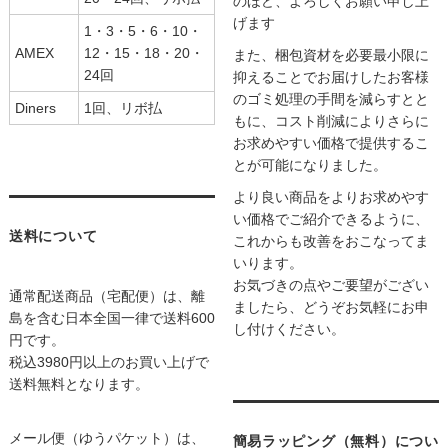
のほど、よろしくお願い申し上
げます
1・3・5・6・10・
AMEX
12・15・18・20・
また、梱包資材を必要最小限に
24回
抑えることでお届けしたお客様
のゴミ処理の手間を減らすとと
Diners
1回、リボ払
もに、コスト削減によりさらに
お求めやすい価格で提供するこ
とが可能になりました。
より良い商品をよりお求めやす
い価格でご紹介できるように、
送料について
これからも改善をおこなってま
いります。
お気づきの点やご要望がござい
通常配送商品（宅配便）は、離
ましたら、どうぞお気軽にお申
島を含む日本全国一律で送料600
し付けください。
円です。
税込3980円以上のお買い上げで
送料無料となります。
メール便（ゆうパケット）は、
簡易ラッピング（無料）につい