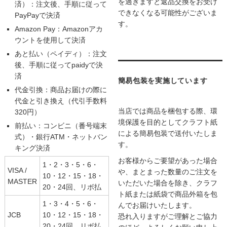
を過ぎますと返品交換をお受け
済）：注文後、手順に従って
できなくなる可能性がございま
PayPayで決済
す。
Amazon Pay：Amazonアカ
ウントを使用して決済
あと払い（ペイディ）：注文
後、手順に従ってpaidyで決
済
簡易包装を実施しています
代金引換：商品お届けの際に
代金と引き換え（代引手数料
当店では商品を梱包する際、環
320円）
境保護を目的としてクラフト紙
前払い：コンビニ（番号端末
による簡易包装で送付いたしま
式）・銀行ATM・ネットバン
す。
キング決済
お客様からご要望があった場合
1・2・3・5・6・
VISA /
や、まとまった数量のご注文を
10・12・15・18・
MASTER
いただいた場合を除き、クラフ
20・24回、リボ払
ト紙または紙袋で商品外箱を包
1・3・4・5・6・
んでお届けいたします。
JCB
10・12・15・18・
恐れ入りますがご理解とご協力
20・24回、リボ払