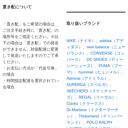
置き配について
取り扱いブランド
「置き配」をご希望の場合は、
ご注文手続き時に「置き配」の
場所等をご指定ください。※以
NIKE（ナイキ）
、
adidas（アデ
下の場合は「置き配」での発送
ィダス）
、
new balance（ニュー
ができません。対面配達に変更
バランス）
、
CONVERSE（コン
して発送いたしますのでご了承
バース）、
DC SHOES（ディー
ください。
シーシューズ）、
PUMA（プー
・お支払い方法が「代金引換」
マ）、
hummel（ヒュンメル）、
の場合
Admiral（アドミラル）
、
・時間指定配達を選択されてい
SUPERGA（スペルガ）
、
る場合
SKECHERS（スケッチャー
ズ）
、
REGAL（リーガル）
、
Clarks（クラークス）、
Dr.Martens（ドクターマーチ
ン）、
Timberland（ティンバー
ランド）、
POLO RALPH