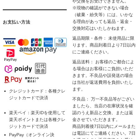
や交換をお受けできません。
※現物の確認ができない場合
（破棄・紛失等）には、いかな
る理由があっても返品・返金・
お支払い方法
交換対応はいたしかねます。
返品期限・条件： 未使用品に限
ります。商品到着日より7日以内
にご連絡ください。
返品送料： お客様のご都合によ
る場合はお客様にご負担いただ
きます。不良品や誤発送の場合
は当社が返送費用を負担いたし
ます。
クレジットカード：各種クレ
ジットカードで決済
不良品： 万一不良品等がござい
ましたら、当店の在庫状況を確
楽天ペイ：楽天IDを使用して
認のうえ新品と交換、または返
楽天ポイントまたは各種クレ
金させていただきます。
ジットカードで決済
商品到着後7日以内にメールまた
は電話にてご連絡ください。7日
PayPay（オンライン決