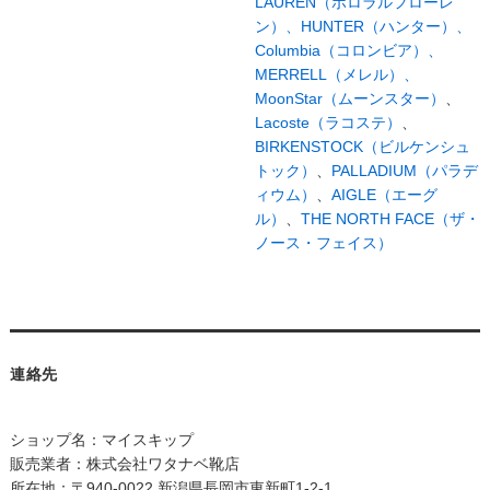
LAUREN（ポロラルフローレ
ン）、
HUNTER（ハンター）、
Columbia（コロンビア）、
MERRELL（メレル）、
MoonStar（ムーンスター）
、
Lacoste（ラコステ）
、
BIRKENSTOCK（ビルケンシュ
トック）
、
PALLADIUM（パラデ
ィウム）
、
AIGLE（エーグ
ル）
、
THE NORTH FACE（ザ・
ノース・フェイス）
連絡先
ショップ名：マイスキップ
販売業者：株式会社ワタナベ靴店
所在地：〒940-0022 新潟県長岡市東新町1-2-1