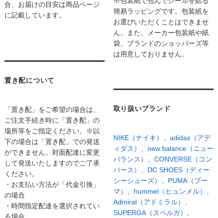
※包装紙で包んでシールを貼る
合、お届けの目安は商品ページ
簡易ラッピングです。包装紙を
に記載しています。
お選びいただくことはできませ
ん。また、メーカー包装紙や紙
袋、ブランドのショッパーズ等
は用意しておりません。
置き配について
取り扱いブランド
「置き配」をご希望の場合は、
ご注文手続き時に「置き配」の
場所等をご指定ください。※以
NIKE（ナイキ）
、
adidas（アデ
下の場合は「置き配」での発送
ィダス）
、
new balance（ニュー
ができません。対面配達に変更
バランス）
、
CONVERSE（コン
して発送いたしますのでご了承
バース）、
DC SHOES（ディー
ください。
シーシューズ）、
PUMA（プー
・お支払い方法が「代金引換」
マ）、
hummel（ヒュンメル）、
の場合
Admiral（アドミラル）
、
・時間指定配達を選択されてい
SUPERGA（スペルガ）
、
る場合