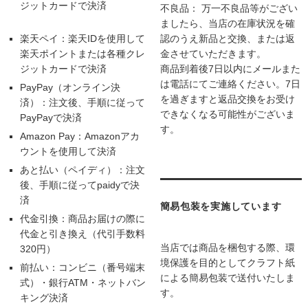
ジットカードで決済
不良品： 万一不良品等がござい
ましたら、当店の在庫状況を確
楽天ペイ：楽天IDを使用して
認のうえ新品と交換、または返
楽天ポイントまたは各種クレ
金させていただきます。
ジットカードで決済
商品到着後7日以内にメールまた
は電話にてご連絡ください。7日
PayPay（オンライン決
を過ぎますと返品交換をお受け
済）：注文後、手順に従って
できなくなる可能性がございま
PayPayで決済
す。
Amazon Pay：Amazonアカ
ウントを使用して決済
あと払い（ペイディ）：注文
後、手順に従ってpaidyで決
済
簡易包装を実施しています
代金引換：商品お届けの際に
代金と引き換え（代引手数料
当店では商品を梱包する際、環
320円）
境保護を目的としてクラフト紙
前払い：コンビニ（番号端末
による簡易包装で送付いたしま
式）・銀行ATM・ネットバン
す。
キング決済