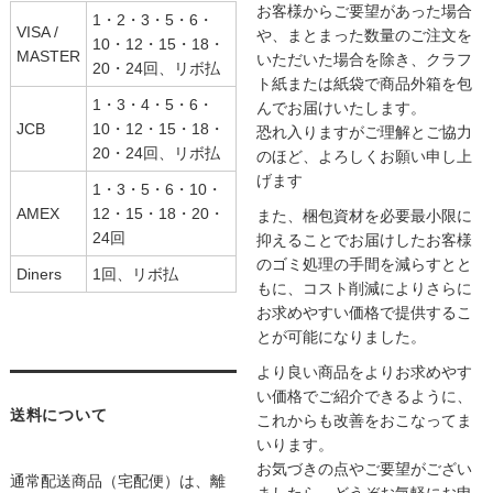
お客様からご要望があった場合
1・2・3・5・6・
VISA /
や、まとまった数量のご注文を
10・12・15・18・
MASTER
いただいた場合を除き、クラフ
20・24回、リボ払
ト紙または紙袋で商品外箱を包
1・3・4・5・6・
んでお届けいたします。
JCB
10・12・15・18・
恐れ入りますがご理解とご協力
20・24回、リボ払
のほど、よろしくお願い申し上
げます
1・3・5・6・10・
AMEX
12・15・18・20・
また、梱包資材を必要最小限に
24回
抑えることでお届けしたお客様
のゴミ処理の手間を減らすとと
Diners
1回、リボ払
もに、コスト削減によりさらに
お求めやすい価格で提供するこ
とが可能になりました。
より良い商品をよりお求めやす
い価格でご紹介できるように、
送料について
これからも改善をおこなってま
いります。
お気づきの点やご要望がござい
通常配送商品（宅配便）は、離
ましたら、どうぞお気軽にお申