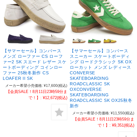
【サマーセール】コンバース
【サマーセール】コンバース
メンズ ローファー CS ローフ
スニーカー スケートボーディ
ァー2 SK スエード レザー スケ
ング ロードクラシック SK OX
ートボーディング コインロー
ローカット メンズ レディース
ファー 25秋冬新作 CS
CONVERSE
LOAFER II SK
SKATEBOARDING
ROADCLASSIC SK
メーカー希望小売価格:
¥17,600
(税込)
OXCONVERSE
【会員SALE！8月11日23時59分ま
SKATEBOARDING
で！】:
¥12,672
(税込)
ROADCLASSIC SK OX25秋冬
新作
メーカー希望小売価格:
¥11,550
(税込)
【会員SALE！8月11日23時59分ま
で！】:
¥9,351
(税込)