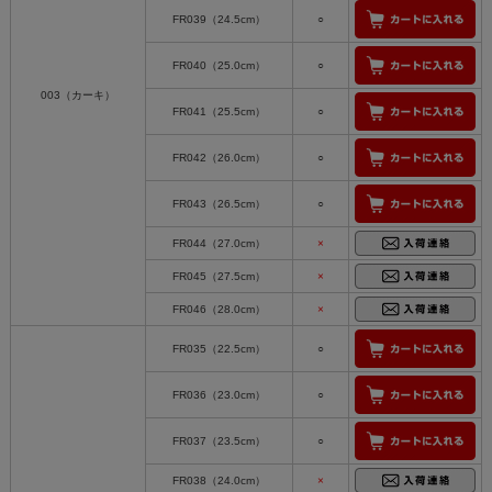
FR039（24.5cm）
○
FR040（25.0cm）
○
003（カーキ）
FR041（25.5cm）
○
FR042（26.0cm）
○
FR043（26.5cm）
○
FR044（27.0cm）
×
FR045（27.5cm）
×
FR046（28.0cm）
×
FR035（22.5cm）
○
FR036（23.0cm）
○
FR037（23.5cm）
○
FR038（24.0cm）
×