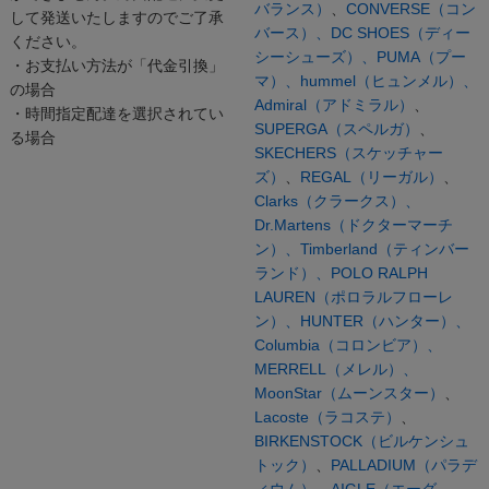
バランス）
、
CONVERSE（コン
して発送いたしますのでご了承
バース）、
DC SHOES（ディー
ください。
シーシューズ）、
PUMA（プー
・お支払い方法が「代金引換」
マ）、
hummel（ヒュンメル）、
の場合
Admiral（アドミラル）
、
・時間指定配達を選択されてい
SUPERGA（スペルガ）
、
る場合
SKECHERS（スケッチャー
ズ）
、
REGAL（リーガル）
、
Clarks（クラークス）、
Dr.Martens（ドクターマーチ
ン）、
Timberland（ティンバー
ランド）、
POLO RALPH
LAUREN（ポロラルフローレ
ン）、
HUNTER（ハンター）、
Columbia（コロンビア）、
MERRELL（メレル）、
MoonStar（ムーンスター）
、
Lacoste（ラコステ）
、
BIRKENSTOCK（ビルケンシュ
トック）
、
PALLADIUM（パラデ