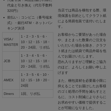
代金と引き換え（代引手数料
当店では商品を梱包する際、環
320円）
境保護を目的としてクラフト紙
前払い：コンビニ（番号端末
による簡易包装で送付いたしま
式）・銀行ATM・ネットバン
す。
キング決済
お客様からご要望があった場合
1・2・3・5・6・
VISA /
や、まとまった数量のご注文を
10・12・15・18・
MASTER
いただいた場合を除き、クラフ
20・24回、リボ払
ト紙または紙袋で商品外箱を包
1・3・4・5・6・
んでお届けいたします。
JCB
10・12・15・18・
恐れ入りますがご理解とご協力
20・24回、リボ払
のほど、よろしくお願い申し上
げます
1・3・5・6・10・
AMEX
12・15・18・20・
また、梱包資材を必要最小限に
24回
抑えることでお届けしたお客様
のゴミ処理の手間を減らすとと
Diners
1回、リボ払
もに、コスト削減によりさらに
お求めやすい価格で提供するこ
とが可能になりました。