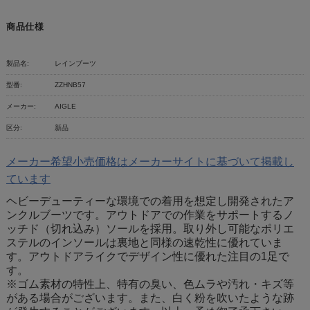
商品仕様
製品名:
レインブーツ
型番:
ZZHNB57
メーカー:
AIGLE
区分:
新品
メーカー希望小売価格はメーカーサイトに基づいて掲載し
ています
ヘビーデューティーな環境での着用を想定し開発されたア
ンクルブーツです。アウトドアでの作業をサポートするノ
ッチド（切れ込み）ソールを採用。取り外し可能なポリエ
ステルのインソールは裏地と同様の速乾性に優れていま
す。アウトドアライクでデザイン性に優れた注目の1足で
す。
※ゴム素材の特性上、特有の臭い、色ムラや汚れ・キズ等
がある場合がございます。また、白く粉を吹いたような跡