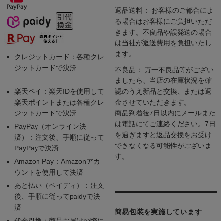
返品送料： お客様のご都合によ
る場合はお客様にご負担いただ
きます。不良品や誤発送の場合
は当社が返送費用を負担いたし
ます。
クレジットカード：各種クレ
ジットカードで決済
不良品： 万一不良品等がござい
ましたら、当店の在庫状況を確
楽天ペイ：楽天IDを使用して
認のうえ新品と交換、または返
楽天ポイントまたは各種クレ
金させていただきます。
ジットカードで決済
商品到着後7日以内にメールまた
は電話にてご連絡ください。7日
PayPay（オンライン決
を過ぎますと返品交換をお受け
済）：注文後、手順に従って
できなくなる可能性がございま
PayPayで決済
す。
Amazon Pay：Amazonアカ
ウントを使用して決済
あと払い（ペイディ）：注文
後、手順に従ってpaidyで決
済
簡易包装を実施しています
代金引換：商品お届けの際に