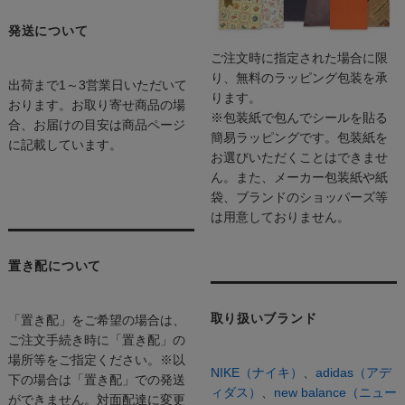
発送について
ご注文時に指定された場合に限
り、無料のラッピング包装を承
出荷まで1～3営業日いただいて
ります。
おります。お取り寄せ商品の場
※包装紙で包んでシールを貼る
合、お届けの目安は商品ページ
簡易ラッピングです。包装紙を
に記載しています。
お選びいただくことはできませ
ん。また、メーカー包装紙や紙
袋、ブランドのショッパーズ等
は用意しておりません。
置き配について
取り扱いブランド
「置き配」をご希望の場合は、
ご注文手続き時に「置き配」の
場所等をご指定ください。※以
NIKE（ナイキ）
、
adidas（アデ
下の場合は「置き配」での発送
ィダス）
、
new balance（ニュー
ができません。対面配達に変更