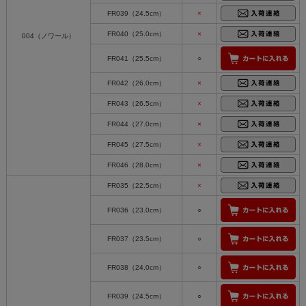
FR039（24.5cm）
×
FR040（25.0cm）
×
004（ノワール）
FR041（25.5cm）
○
FR042（26.0cm）
×
FR043（26.5cm）
×
FR044（27.0cm）
×
FR045（27.5cm）
×
FR046（28.0cm）
×
FR035（22.5cm）
×
FR036（23.0cm）
○
FR037（23.5cm）
○
FR038（24.0cm）
○
FR039（24.5cm）
○