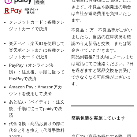
きます。不良品や誤発送の場合
は当社が返送費用を負担いたし
ます。
クレジットカード：各種クレ
ジットカードで決済
不良品： 万一不良品等がござい
ましたら、当店の在庫状況を確
楽天ペイ：楽天IDを使用して
認のうえ新品と交換、または返
楽天ポイントまたは各種クレ
金させていただきます。
ジットカードで決済
商品到着後7日以内にメールまた
は電話にてご連絡ください。7日
PayPay（オンライン決
を過ぎますと返品交換をお受け
済）：注文後、手順に従って
できなくなる可能性がございま
PayPayで決済
す。
Amazon Pay：Amazonアカ
ウントを使用して決済
あと払い（ペイディ）：注文
後、手順に従ってpaidyで決
済
簡易包装を実施しています
代金引換：商品お届けの際に
代金と引き換え（代引手数料
当店では商品を梱包する際、環
320円）