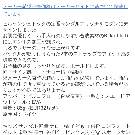
メーカー希望小売価格はメーカーサイトに基づいて掲載し
ています
ビルケンシュトックの定番サンダルアリゾナをモダンにデ
ザインしました。
お肌に優しく、お手入れのしやすい合成素材のBirko-FlorR
にはエンボス加工が施され、
まるでレザーのような仕上がりです。
バックルが取り付けられた2本のストラップでフィット感を
調整できるので、
お子様の足をしっかりと保護、ホールドします。
幅・サイズ感・・・ナロー幅（幅狭）
※メーカー入荷時の箱のまま商品を保管しています。商品
が箱の中で折り重なっているため跡がついている場合があ
りますが不良ではありません。
アッパー：ビルコフロー（合成皮革） 中敷き：スエード ア
ウトソール：EVA
重量：85g（EUR32片足）
原産国：ドイツ
キッズ サンダル 軽量 ナロー幅 子ども 子供靴 コンフォート
ベルト 柔軟性 モカ ネイビー ピンク ありぞな スポーツサン