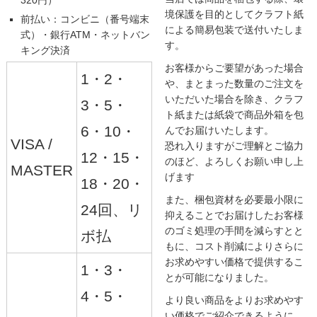
境保護を目的としてクラフト紙
前払い：コンビニ（番号端末
による簡易包装で送付いたしま
式）・銀行ATM・ネットバン
す。
キング決済
お客様からご要望があった場合
1・2・
や、まとまった数量のご注文を
いただいた場合を除き、クラフ
3・5・
ト紙または紙袋で商品外箱を包
6・10・
んでお届けいたします。
VISA /
恐れ入りますがご理解とご協力
12・15・
のほど、よろしくお願い申し上
MASTER
げます
18・20・
また、梱包資材を必要最小限に
24回、リ
抑えることでお届けしたお客様
のゴミ処理の手間を減らすとと
ボ払
もに、コスト削減によりさらに
お求めやすい価格で提供するこ
1・3・
とが可能になりました。
4・5・
より良い商品をよりお求めやす
い価格でご紹介できるように、