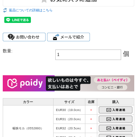
返品についての詳細はこちら
数量:
個
カラー
サイズ
在庫
購入
EUR30（19.0cm）
×
EUR31（20.0cm）
×
幅狭モカ（0552893）
EUR32（20.5cm）
×