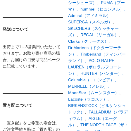
シーシューズ）、
PUMA（プー
マ）、
hummel（ヒュンメル）、
Admiral（アドミラル）
、
SUPERGA（スペルガ）
、
SKECHERS（スケッチャー
発送について
ズ）
、
REGAL（リーガル）
、
Clarks（クラークス）、
出荷まで1～3営業日いただいて
Dr.Martens（ドクターマーチ
おります。お取り寄せ商品の場
ン）、
Timberland（ティンバー
合、お届けの目安は商品ページ
ランド）、
POLO RALPH
に記載しています。
LAUREN（ポロラルフローレ
ン）、
HUNTER（ハンター）、
Columbia（コロンビア）、
MERRELL（メレル）、
MoonStar（ムーンスター）
、
Lacoste（ラコステ）
、
置き配について
BIRKENSTOCK（ビルケンシュ
トック）
、
PALLADIUM（パラデ
ィウム）
、
AIGLE（エーグ
「置き配」をご希望の場合は、
ル）
、
THE NORTH FACE（ザ・
ご注文手続き時に「置き配」の