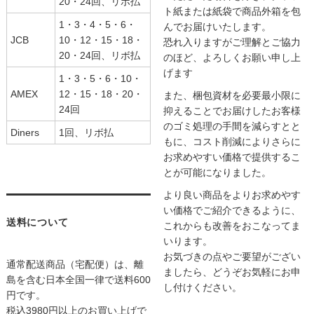
20・24回、リボ払
ト紙または紙袋で商品外箱を包
1・3・4・5・6・
んでお届けいたします。
JCB
10・12・15・18・
恐れ入りますがご理解とご協力
20・24回、リボ払
のほど、よろしくお願い申し上
げます
1・3・5・6・10・
AMEX
12・15・18・20・
また、梱包資材を必要最小限に
24回
抑えることでお届けしたお客様
のゴミ処理の手間を減らすとと
Diners
1回、リボ払
もに、コスト削減によりさらに
お求めやすい価格で提供するこ
とが可能になりました。
より良い商品をよりお求めやす
い価格でご紹介できるように、
送料について
これからも改善をおこなってま
いります。
お気づきの点やご要望がござい
通常配送商品（宅配便）は、離
ましたら、どうぞお気軽にお申
島を含む日本全国一律で送料600
し付けください。
円です。
税込3980円以上のお買い上げで