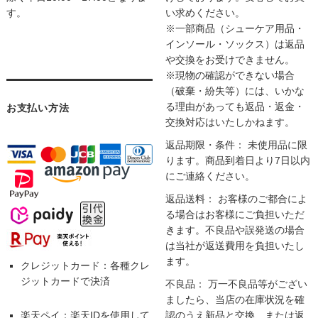
す。
い求めください。
※一部商品（シューケア用品・
インソール・ソックス）は返品
や交換をお受けできません。
※現物の確認ができない場合
（破棄・紛失等）には、いかな
る理由があっても返品・返金・
お支払い方法
交換対応はいたしかねます。
返品期限・条件： 未使用品に限
ります。商品到着日より7日以内
にご連絡ください。
返品送料： お客様のご都合によ
る場合はお客様にご負担いただ
きます。不良品や誤発送の場合
は当社が返送費用を負担いたし
ます。
クレジットカード：各種クレ
ジットカードで決済
不良品： 万一不良品等がござい
ましたら、当店の在庫状況を確
楽天ペイ：楽天IDを使用して
認のうえ新品と交換、または返