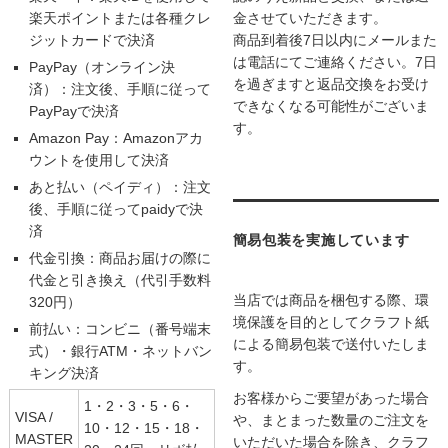
楽天ポイントまたは各種クレ
金させていただきます。
ジットカードで決済
商品到着後7日以内にメールまた
は電話にてご連絡ください。7日
PayPay（オンライン決
を過ぎますと返品交換をお受け
済）：注文後、手順に従って
できなくなる可能性がございま
PayPayで決済
す。
Amazon Pay：Amazonアカ
ウントを使用して決済
あと払い（ペイディ）：注文
後、手順に従ってpaidyで決
済
簡易包装を実施しています
代金引換：商品お届けの際に
代金と引き換え（代引手数料
当店では商品を梱包する際、環
320円）
境保護を目的としてクラフト紙
前払い：コンビニ（番号端末
による簡易包装で送付いたしま
式）・銀行ATM・ネットバン
す。
キング決済
お客様からご要望があった場合
1・2・3・5・6・
VISA /
や、まとまった数量のご注文を
10・12・15・18・
MASTER
いただいた場合を除き、クラフ