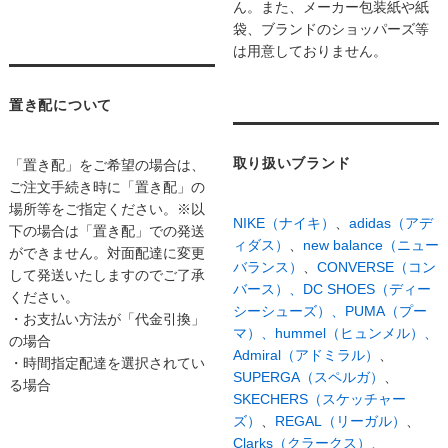
ん。また、メーカー包装紙や紙
袋、ブランドのショッパーズ等
は用意しておりません。
置き配について
取り扱いブランド
「置き配」をご希望の場合は、
ご注文手続き時に「置き配」の
場所等をご指定ください。※以
NIKE（ナイキ）
、
adidas（アデ
下の場合は「置き配」での発送
ィダス）
、
new balance（ニュー
ができません。対面配達に変更
バランス）
、
CONVERSE（コン
して発送いたしますのでご了承
バース）、
DC SHOES（ディー
ください。
シーシューズ）、
PUMA（プー
・お支払い方法が「代金引換」
マ）、
hummel（ヒュンメル）、
の場合
Admiral（アドミラル）
、
・時間指定配達を選択されてい
SUPERGA（スペルガ）
、
る場合
SKECHERS（スケッチャー
ズ）
、
REGAL（リーガル）
、
Clarks（クラークス）、