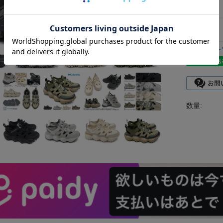
型番：
返品につ
数量: