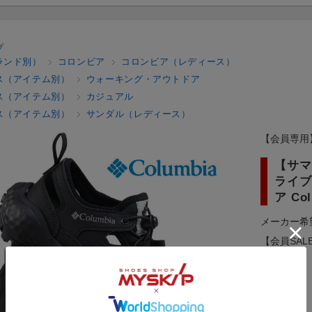
プ
ランド別）
コロンビア
コロンビア（レディース）
ス（アイテム別）
ウォーキング・アウトドア
ス（アイテム別）
カジュアル
ス（アイテム別）
サンダル（レディース）
【会員専用
【サマ
ライブ
ア Co
メーカー希
【会員SAL
59分まで！
メーカー：