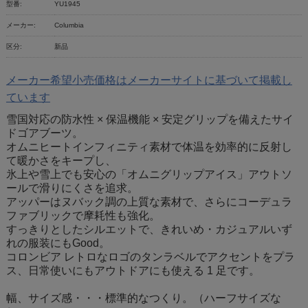
型番:
YU1945
メーカー:
Columbia
区分:
新品
メーカー希望小売価格はメーカーサイトに基づいて掲載し
ています
雪国対応の防水性 × 保温機能 × 安定グリップを備えたサイ
ドゴアブーツ。
オムニヒートインフィニティ素材で体温を効率的に反射し
て暖かさをキープし、
氷上や雪上でも安心の「オムニグリップアイス」アウトソ
ールで滑りにくさを追求。
アッパーはヌバック調の上質な素材で、さらにコーデュラ
ファブリックで摩耗性も強化。
すっきりとしたシルエットで、きれいめ・カジュアルいず
れの服装にもGood。
コロンビア レトロなロゴのタンラベルでアクセントをプラ
ス、日常使いにもアウトドアにも使える 1 足です。
幅、サイズ感・・・標準的なつくり。（ハーフサイズな