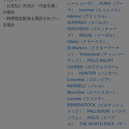
シーシューズ）、
PUMA（プー
・お支払い方法が「代金引換」
マ）、
hummel（ヒュンメル）、
の場合
Admiral（アドミラル）
、
・時間指定配達を選択されてい
SUPERGA（スペルガ）
、
る場合
SKECHERS（スケッチャー
ズ）
、
REGAL（リーガル）
、
Clarks（クラークス）、
Dr.Martens（ドクターマーチ
ン）、
Timberland（ティンバー
ランド）、
POLO RALPH
LAUREN（ポロラルフローレ
ン）、
HUNTER（ハンター）、
Columbia（コロンビア）、
MERRELL（メレル）、
MoonStar（ムーンスター）
、
Lacoste（ラコステ）
、
BIRKENSTOCK（ビルケンシュ
トック）
、
PALLADIUM（パラデ
ィウム）
、
AIGLE（エーグ
ル）
、
THE NORTH FACE（ザ・