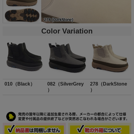
Color Variation
010（Black）
082（SilverGrey
278（DarkStone
）
）