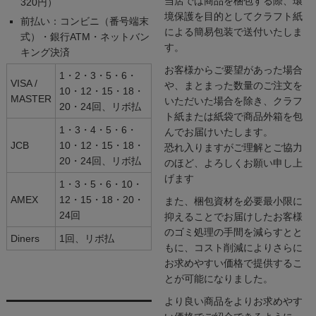
当店では商品を梱包する際、環
320円）
境保護を目的としてクラフト紙
前払い：コンビニ（番号端末
による簡易包装で送付いたしま
式）・銀行ATM・ネットバン
す。
キング決済
お客様からご要望があった場合
1・2・3・5・6・
VISA /
や、まとまった数量のご注文を
10・12・15・18・
MASTER
いただいた場合を除き、クラフ
20・24回、リボ払
ト紙または紙袋で商品外箱を包
1・3・4・5・6・
んでお届けいたします。
JCB
10・12・15・18・
恐れ入りますがご理解とご協力
20・24回、リボ払
のほど、よろしくお願い申し上
げます
1・3・5・6・10・
AMEX
12・15・18・20・
また、梱包資材を必要最小限に
24回
抑えることでお届けしたお客様
のゴミ処理の手間を減らすとと
Diners
1回、リボ払
もに、コスト削減によりさらに
お求めやすい価格で提供するこ
とが可能になりました。
より良い商品をよりお求めやす