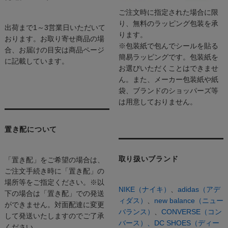
ご注文時に指定された場合に限
り、無料のラッピング包装を承
出荷まで1～3営業日いただいて
ります。
おります。お取り寄せ商品の場
※包装紙で包んでシールを貼る
合、お届けの目安は商品ページ
簡易ラッピングです。包装紙を
に記載しています。
お選びいただくことはできませ
ん。また、メーカー包装紙や紙
袋、ブランドのショッパーズ等
は用意しておりません。
置き配について
取り扱いブランド
「置き配」をご希望の場合は、
ご注文手続き時に「置き配」の
場所等をご指定ください。※以
NIKE（ナイキ）
、
adidas（アデ
下の場合は「置き配」での発送
ィダス）
、
new balance（ニュー
ができません。対面配達に変更
バランス）
、
CONVERSE（コン
して発送いたしますのでご了承
バース）、
DC SHOES（ディー
ください。