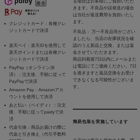
る場合はお客様にご負担いただ
きます。不良品や誤発送の場合
は当社が返送費用を負担いたし
ます。
クレジットカード：各種クレ
ジットカードで決済
不良品： 万一不良品等がござい
ましたら、当店の在庫状況を確
楽天ペイ：楽天IDを使用して
認のうえ新品と交換、または返
楽天ポイントまたは各種クレ
金させていただきます。
ジットカードで決済
商品到着後7日以内にメールまた
は電話にてご連絡ください。7日
PayPay（オンライン決
を過ぎますと返品交換をお受け
済）：注文後、手順に従って
できなくなる可能性がございま
PayPayで決済
す。
Amazon Pay：Amazonアカ
ウントを使用して決済
あと払い（ペイディ）：注文
後、手順に従ってpaidyで決
済
簡易包装を実施しています
代金引換：商品お届けの際に
代金と引き換え（代引手数料