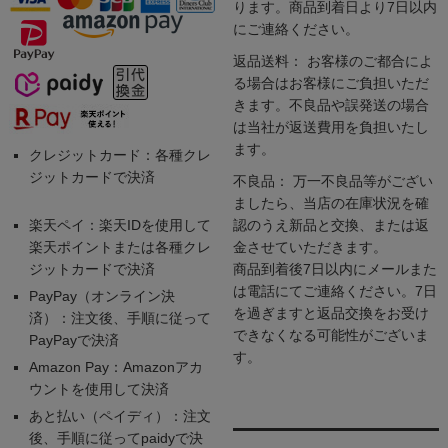
ります。商品到着日より7日以内
にご連絡ください。
返品送料： お客様のご都合によ
る場合はお客様にご負担いただ
きます。不良品や誤発送の場合
は当社が返送費用を負担いたし
ます。
クレジットカード：各種クレ
ジットカードで決済
不良品： 万一不良品等がござい
ましたら、当店の在庫状況を確
楽天ペイ：楽天IDを使用して
認のうえ新品と交換、または返
楽天ポイントまたは各種クレ
金させていただきます。
ジットカードで決済
商品到着後7日以内にメールまた
は電話にてご連絡ください。7日
PayPay（オンライン決
を過ぎますと返品交換をお受け
済）：注文後、手順に従って
できなくなる可能性がございま
PayPayで決済
す。
Amazon Pay：Amazonアカ
ウントを使用して決済
あと払い（ペイディ）：注文
後、手順に従ってpaidyで決