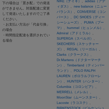
NIKE（ナイキ）
、
adidas（アデ
下の場合は「置き配」での発送
ィダス）
、
new balance（ニュー
ができません。対面配達に変更
バランス）
、
CONVERSE（コン
して発送いたしますのでご了承
バース）、
DC SHOES（ディー
ください。
シーシューズ）、
PUMA（プー
・お支払い方法が「代金引換」
マ）、
hummel（ヒュンメル）、
の場合
Admiral（アドミラル）
、
・時間指定配達を選択されてい
SUPERGA（スペルガ）
、
る場合
SKECHERS（スケッチャー
ズ）
、
REGAL（リーガル）
、
Clarks（クラークス）、
Dr.Martens（ドクターマーチ
ン）、
Timberland（ティンバー
ランド）、
POLO RALPH
LAUREN（ポロラルフローレ
ン）、
HUNTER（ハンター）、
Columbia（コロンビア）、
MERRELL（メレル）、
MoonStar（ムーンスター）
、
Lacoste（ラコステ）
、
BIRKENSTOCK（ビルケンシュ