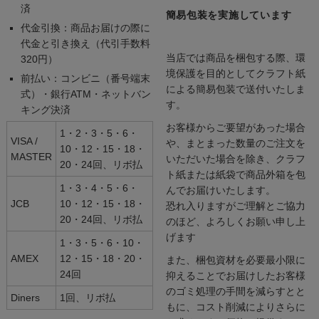
済
簡易包装を実施しています
代金引換：商品お届けの際に
代金と引き換え（代引手数料
当店では商品を梱包する際、環
320円）
境保護を目的としてクラフト紙
前払い：コンビニ（番号端末
による簡易包装で送付いたしま
式）・銀行ATM・ネットバン
す。
キング決済
お客様からご要望があった場合
1・2・3・5・6・
VISA /
や、まとまった数量のご注文を
10・12・15・18・
MASTER
いただいた場合を除き、クラフ
20・24回、リボ払
ト紙または紙袋で商品外箱を包
1・3・4・5・6・
んでお届けいたします。
JCB
10・12・15・18・
恐れ入りますがご理解とご協力
20・24回、リボ払
のほど、よろしくお願い申し上
げます
1・3・5・6・10・
AMEX
12・15・18・20・
また、梱包資材を必要最小限に
24回
抑えることでお届けしたお客様
のゴミ処理の手間を減らすとと
Diners
1回、リボ払
もに、コスト削減によりさらに