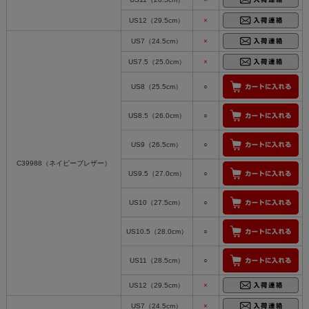
US12（29.5cm）
×
US7（24.5cm）
×
US7.5（25.0cm）
×
US8（25.5cm）
○
US8.5（26.0cm）
○
US9（26.5cm）
○
C39988（ネイビーブレザー）
US9.5（27.0cm）
○
US10（27.5cm）
○
US10.5（28.0cm）
○
US11（28.5cm）
○
US12（29.5cm）
×
US7（24.5cm）
×