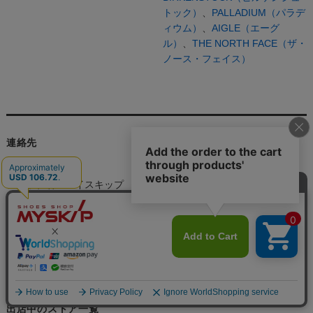
トック）
、
PALLADIUM（パラデ
ィウム）
、
AIGLE（エーグ
ル）
、
THE NORTH FACE（ザ・
ノース・フェイス）
連絡先
ショップ名：マイスキップ
販売業者：株式会社ワタナベ靴店
所在地：〒940-0022 新潟県長岡市東新町1-2-1
電話番号：0258-94-4801
出店中のストア一覧