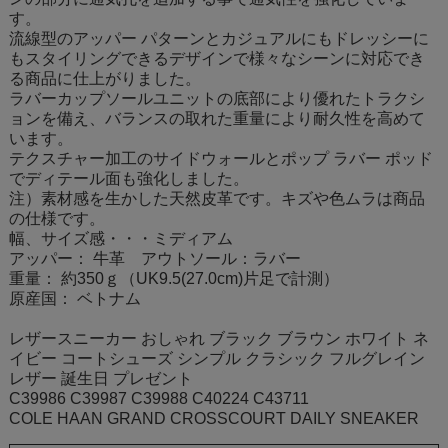
す。
流線型のアッパー パターンとカジュアルにもドレッシーに
もスタイリングできるデザインで様々なシーンに対応でき
る商品に仕上がりました。
ラバーカップソールユニットの底部により優れたトラクシ
ョンを備え、バランスの取れた重量により耐久性を高めて
います。
テクスチャー加工のサイドウォールとポップ ラバー ポッド
でディテール面も強化しました。
注）素材感を生かした天然皮革です。キズや色ムラは商品
の仕様です。
幅、サイズ感・・・ミディアム
アッパー： 牛革 アウトソール：ラバー
重量： 約350ｇ（UK9.5(27.0cm)片足で計測）
原産国： ベトナム
レザースニーカー おしゃれ ブラック ブラウン ホワイト ネ
イビー コートシューズ シンプル クラシック フルグレイン
レザー 誕生日 プレゼント
C39986 C39987 C39988 C40224 C43711
COLE HAAN GRAND CROSSCOURT DAILY SNEAKER