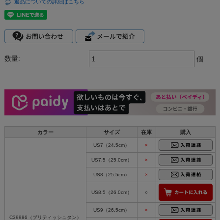
返品についての詳細はこちら
数量:
個
カラー
サイズ
在庫
購入
US7（24.5cm）
×
US7.5（25.0cm）
×
US8（25.5cm）
×
US8.5（26.0cm）
○
US9（26.5cm）
×
C39986（ブリティッシュタン）