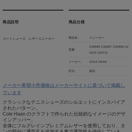
商品説明
商品仕様
製品名:
スニーカー
コートシューズ、レザースニーカー
C39986 C39987 C39988 C4
型番:
0224 C43711
メーカー:
COLE HAAN
区分:
新品
メーカー希望小売価格はメーカーサイトに基づいて掲載し
ています
クラシックなテニスシューズのシルエットにインスパイア
されたパターン。
Cole Haan のクラフトで作られた伝統的なイメージのデザ
インアッパー。
全体にフルグレインプレミアムレザーを使用しており、タ
ンの部分に通気孔を追加する事で通気性を強化していま