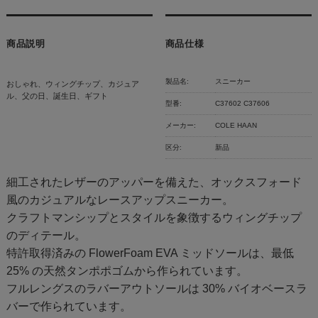
商品説明
商品仕様
製品名:
スニーカー
おしゃれ、ウィングチップ、カジュア
ル、父の日、誕生日、ギフト
型番:
C37602 C37606
メーカー:
COLE HAAN
区分:
新品
細工されたレザーのアッパーを備えた、オックスフォード
風のカジュアルなレースアップスニーカー。
クラフトマンシップとスタイルを象徴するウィングチップ
のディテール。
特許取得済みの FlowerFoam EVA ミッドソールは、最低
25% の天然タンポポゴムから作られています。
フルレングスのラバーアウトソールは 30% バイオベースラ
バーで作られています。