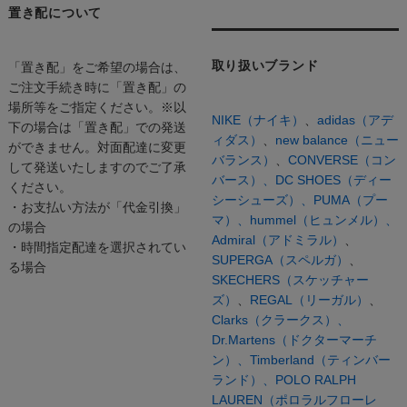
置き配について
取り扱いブランド
「置き配」をご希望の場合は、
ご注文手続き時に「置き配」の
場所等をご指定ください。※以
NIKE（ナイキ）
、
adidas（アデ
下の場合は「置き配」での発送
ィダス）
、
new balance（ニュー
ができません。対面配達に変更
バランス）
、
CONVERSE（コン
して発送いたしますのでご了承
バース）、
DC SHOES（ディー
ください。
シーシューズ）、
PUMA（プー
・お支払い方法が「代金引換」
マ）、
hummel（ヒュンメル）、
の場合
Admiral（アドミラル）
、
・時間指定配達を選択されてい
SUPERGA（スペルガ）
、
る場合
SKECHERS（スケッチャー
ズ）
、
REGAL（リーガル）
、
Clarks（クラークス）、
Dr.Martens（ドクターマーチ
ン）、
Timberland（ティンバー
ランド）、
POLO RALPH
LAUREN（ポロラルフローレ