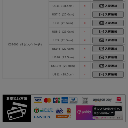
US11（28.5cm）
×
US7.5（25.0cm）
×
US8（25.5cm）
×
US8.5（26.0cm）
×
US9（26.5cm）
×
C37606（Bタン／バーチ）
US9.5（27.0cm）
×
US10（27.5cm）
×
US10.5（28.0cm）
×
US11（28.5cm）
×