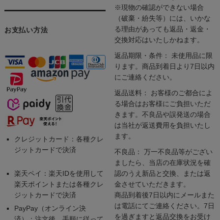
※現物の確認ができない場合
（破棄・紛失等）には、いかな
る理由があっても返品・返金・
お支払い方法
交換対応はいたしかねます。
返品期限・条件： 未使用品に限
ります。商品到着日より7日以内
にご連絡ください。
返品送料： お客様のご都合によ
る場合はお客様にご負担いただ
きます。不良品や誤発送の場合
は当社が返送費用を負担いたし
ます。
クレジットカード：各種クレ
ジットカードで決済
不良品： 万一不良品等がござい
ましたら、当店の在庫状況を確
楽天ペイ：楽天IDを使用して
認のうえ新品と交換、または返
楽天ポイントまたは各種クレ
金させていただきます。
ジットカードで決済
商品到着後7日以内にメールまた
は電話にてご連絡ください。7日
PayPay（オンライン決
を過ぎますと返品交換をお受け
済）：注文後、手順に従って