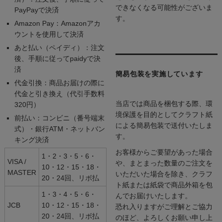
できなくなる可能性がございま
PayPayで決済
す。
Amazon Pay：Amazonアカ
ウントを使用して決済
あと払い（ペイディ）：注文
後、手順に従ってpaidyで決
済
簡易包装を実施しています
代金引換：商品お届けの際に
代金と引き換え（代引手数料
当店では商品を梱包する際、環
320円）
境保護を目的としてクラフト紙
前払い：コンビニ（番号端末
による簡易包装で送付いたしま
式）・銀行ATM・ネットバン
す。
キング決済
お客様からご要望があった場合
1・2・3・5・6・
VISA /
や、まとまった数量のご注文を
10・12・15・18・
MASTER
いただいた場合を除き、クラフ
20・24回、リボ払
ト紙または紙袋で商品外箱を包
1・3・4・5・6・
んでお届けいたします。
JCB
10・12・15・18・
恐れ入りますがご理解とご協力
20・24回、リボ払
のほど、よろしくお願い申し上