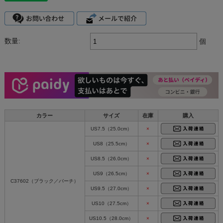
数量:
個
カラー
サイズ
在庫
購入
US7.5（25.0cm）
×
US8（25.5cm）
×
US8.5（26.0cm）
×
US9（26.5cm）
×
C37602（ブラック／バーチ）
US9.5（27.0cm）
×
US10（27.5cm）
×
US10.5（28.0cm）
×