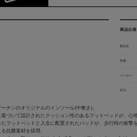
商品仕様
品
製品名:
型番:
メーカー:
区分:
ーチンのオリジナルのインソール(中敷き)。
に基づいて設計されたクッション性のあるフットベッドが、心
ったフットベッドと入念に配置されたパッドが、歩行時の衝撃
える抗菌素材を採用。