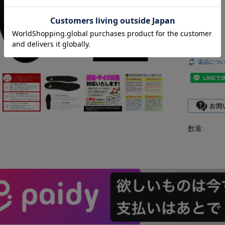
型番：
返品につ
数量: