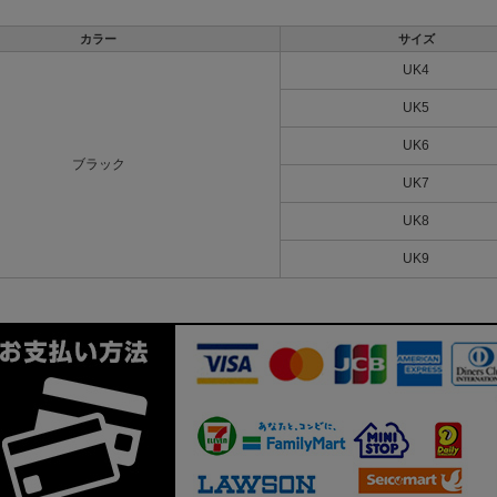
カラー
サイズ
UK4
UK5
UK6
ブラック
UK7
UK8
UK9