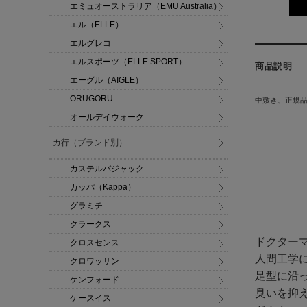
エミュオーストラリア（EMU Australia）
エル（ELLE）
エルグレコ
エルスポーツ（ELLE SPORT）
商品説明
エーグル（AIGLE）
ORUGORU
中敷き、正規
オールデイウォーク
カ行（ブランド別）
カステルバジャック
カッパ（Kappa）
グラミチ
クラークス
ドクターマ
クロスセンス
人間工学
クロワッサン
足型に沿
ケンフォード
臭いを抑
ケースイス