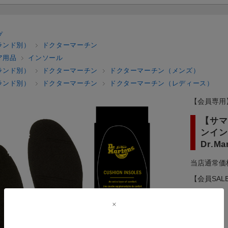
プ
ランド別）
ドクターマーチン
ア用品
インソール
ランド別）
ドクターマーチン
ドクターマーチン（メンズ）
ランド別）
ドクターマーチン
ドクターマーチン（レディース）
【会員専用
【サマ
ンイン
Dr.Ma
当店通常価
【会員SAL
59分まで！
メーカー：