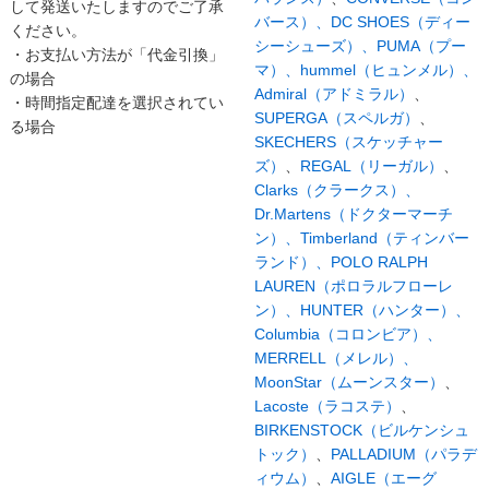
して発送いたしますのでご了承
バース）、
DC SHOES（ディー
ください。
シーシューズ）、
PUMA（プー
・お支払い方法が「代金引換」
マ）、
hummel（ヒュンメル）、
の場合
Admiral（アドミラル）
、
・時間指定配達を選択されてい
SUPERGA（スペルガ）
、
る場合
SKECHERS（スケッチャー
ズ）
、
REGAL（リーガル）
、
Clarks（クラークス）、
Dr.Martens（ドクターマーチ
ン）、
Timberland（ティンバー
ランド）、
POLO RALPH
LAUREN（ポロラルフローレ
ン）、
HUNTER（ハンター）、
Columbia（コロンビア）、
MERRELL（メレル）、
MoonStar（ムーンスター）
、
Lacoste（ラコステ）
、
BIRKENSTOCK（ビルケンシュ
トック）
、
PALLADIUM（パラデ
ィウム）
、
AIGLE（エーグ