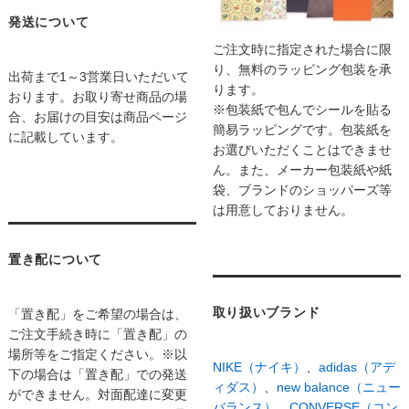
発送について
ご注文時に指定された場合に限
り、無料のラッピング包装を承
出荷まで1～3営業日いただいて
ります。
おります。お取り寄せ商品の場
※包装紙で包んでシールを貼る
合、お届けの目安は商品ページ
簡易ラッピングです。包装紙を
に記載しています。
お選びいただくことはできませ
ん。また、メーカー包装紙や紙
袋、ブランドのショッパーズ等
は用意しておりません。
置き配について
取り扱いブランド
「置き配」をご希望の場合は、
ご注文手続き時に「置き配」の
場所等をご指定ください。※以
NIKE（ナイキ）
、
adidas（アデ
下の場合は「置き配」での発送
ィダス）
、
new balance（ニュー
ができません。対面配達に変更
バランス）
、
CONVERSE（コン