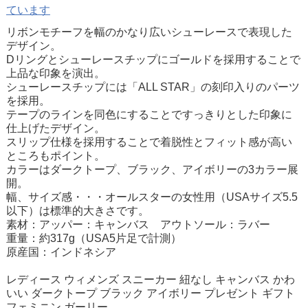
ています
リボンモチーフを幅のかなり広いシューレースで表現した
デザイン。
Dリングとシューレースチップにゴールドを採用することで
上品な印象を演出。
シューレースチップには「ALL STAR」の刻印入りのパーツ
を採用。
テープのラインを同色にすることですっきりとした印象に
仕上げたデザイン。
スリップ仕様を採用することで着脱性とフィット感が高い
ところもポイント。
カラーはダークトープ、ブラック、アイボリーの3カラー展
開。
幅、サイズ感・・・オールスターの女性用（USAサイズ5.5
以下）は標準的大きさです。
素材：アッパー：キャンバス アウトソール：ラバー
重量：約317g（USA5片足で計測）
原産国：インドネシア
レディース ウィメンズ スニーカー 紐なし キャンバス かわ
いい ダークトープ ブラック アイボリー プレゼント ギフト
フェミニン ガーリー