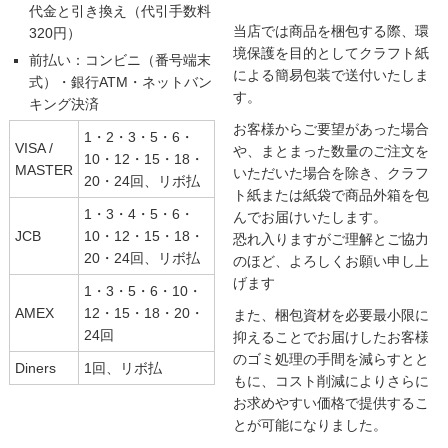
代金と引き換え（代引手数料
当店では商品を梱包する際、環
320円）
境保護を目的としてクラフト紙
前払い：コンビニ（番号端末
による簡易包装で送付いたしま
式）・銀行ATM・ネットバン
す。
キング決済
お客様からご要望があった場合
1・2・3・5・6・
VISA /
や、まとまった数量のご注文を
10・12・15・18・
MASTER
いただいた場合を除き、クラフ
20・24回、リボ払
ト紙または紙袋で商品外箱を包
1・3・4・5・6・
んでお届けいたします。
JCB
10・12・15・18・
恐れ入りますがご理解とご協力
20・24回、リボ払
のほど、よろしくお願い申し上
げます
1・3・5・6・10・
AMEX
12・15・18・20・
また、梱包資材を必要最小限に
24回
抑えることでお届けしたお客様
のゴミ処理の手間を減らすとと
Diners
1回、リボ払
もに、コスト削減によりさらに
お求めやすい価格で提供するこ
とが可能になりました。