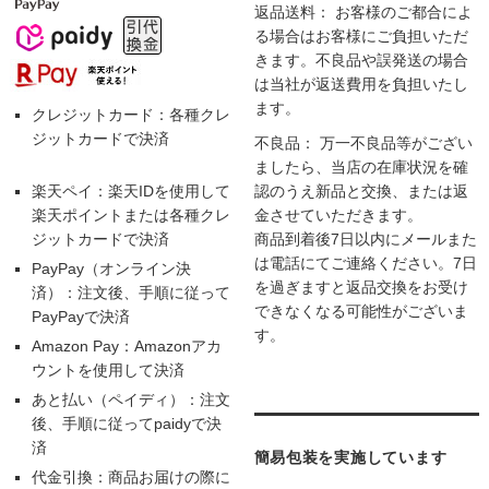
返品送料： お客様のご都合によ
る場合はお客様にご負担いただ
きます。不良品や誤発送の場合
は当社が返送費用を負担いたし
ます。
クレジットカード：各種クレ
ジットカードで決済
不良品： 万一不良品等がござい
ましたら、当店の在庫状況を確
楽天ペイ：楽天IDを使用して
認のうえ新品と交換、または返
楽天ポイントまたは各種クレ
金させていただきます。
ジットカードで決済
商品到着後7日以内にメールまた
は電話にてご連絡ください。7日
PayPay（オンライン決
を過ぎますと返品交換をお受け
済）：注文後、手順に従って
できなくなる可能性がございま
PayPayで決済
す。
Amazon Pay：Amazonアカ
ウントを使用して決済
あと払い（ペイディ）：注文
後、手順に従ってpaidyで決
済
簡易包装を実施しています
代金引換：商品お届けの際に