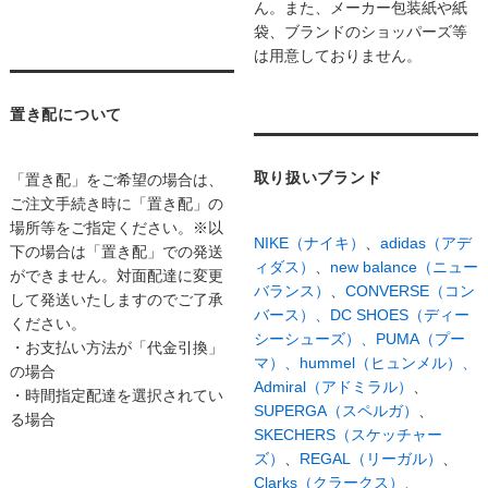
ん。また、メーカー包装紙や紙
袋、ブランドのショッパーズ等
は用意しておりません。
置き配について
取り扱いブランド
「置き配」をご希望の場合は、
ご注文手続き時に「置き配」の
場所等をご指定ください。※以
NIKE（ナイキ）
、
adidas（アデ
下の場合は「置き配」での発送
ィダス）
、
new balance（ニュー
ができません。対面配達に変更
バランス）
、
CONVERSE（コン
して発送いたしますのでご了承
バース）、
DC SHOES（ディー
ください。
シーシューズ）、
PUMA（プー
・お支払い方法が「代金引換」
マ）、
hummel（ヒュンメル）、
の場合
Admiral（アドミラル）
、
・時間指定配達を選択されてい
SUPERGA（スペルガ）
、
る場合
SKECHERS（スケッチャー
ズ）
、
REGAL（リーガル）
、
Clarks（クラークス）、