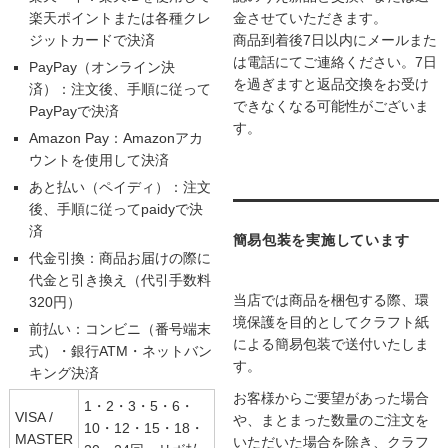
楽天ポイントまたは各種クレ
金させていただきます。
ジットカードで決済
商品到着後7日以内にメールまた
は電話にてご連絡ください。7日
PayPay（オンライン決
を過ぎますと返品交換をお受け
済）：注文後、手順に従って
できなくなる可能性がございま
PayPayで決済
す。
Amazon Pay：Amazonアカ
ウントを使用して決済
あと払い（ペイディ）：注文
後、手順に従ってpaidyで決
済
簡易包装を実施しています
代金引換：商品お届けの際に
代金と引き換え（代引手数料
当店では商品を梱包する際、環
320円）
境保護を目的としてクラフト紙
前払い：コンビニ（番号端末
による簡易包装で送付いたしま
式）・銀行ATM・ネットバン
す。
キング決済
お客様からご要望があった場合
1・2・3・5・6・
VISA /
や、まとまった数量のご注文を
10・12・15・18・
MASTER
いただいた場合を除き、クラフ