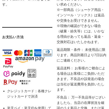
す。
い求めください。
※一部商品（シューケア用品・
インソール・ソックス）は返品
や交換をお受けできません。
※現物の確認ができない場合
（破棄・紛失等）には、いかな
る理由があっても返品・返金・
お支払い方法
交換対応はいたしかねます。
返品期限・条件： 未使用品に限
ります。商品到着日より7日以内
にご連絡ください。
返品送料： お客様のご都合によ
る場合はお客様にご負担いただ
きます。不良品や誤発送の場合
は当社が返送費用を負担いたし
ます。
クレジットカード：各種クレ
ジットカードで決済
不良品： 万一不良品等がござい
ましたら、当店の在庫状況を確
楽天ペイ：楽天IDを使用して
認のうえ新品と交換、または返