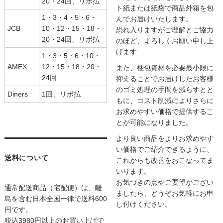
20・24回、リボ払
ト紙または紙袋で商品外箱を包
1・3・4・5・6・
んでお届けいたします。
JCB
10・12・15・18・
恐れ入りますがご理解とご協力
20・24回、リボ払
のほど、よろしくお願い申し上
げます
1・3・5・6・10・
AMEX
12・15・18・20・
また、梱包資材を必要最小限に
24回
抑えることでお届けしたお客様
のゴミ処理の手間を減らすとと
Diners
1回、リボ払
もに、コスト削減によりさらに
お求めやすい価格で提供するこ
とが可能になりました。
より良い商品をよりお求めやす
い価格でご紹介できるように、
送料について
これからも改善をおこなってま
いります。
お気づきの点やご要望がござい
通常配送商品（宅配便）は、離
ましたら、どうぞお気軽にお申
島を含む日本全国一律で送料600
し付けください。
円です。
税込3980円以上のお買い上げで