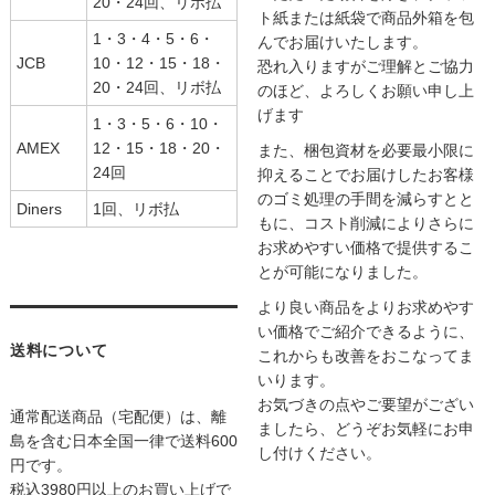
20・24回、リボ払
ト紙または紙袋で商品外箱を包
1・3・4・5・6・
んでお届けいたします。
JCB
10・12・15・18・
恐れ入りますがご理解とご協力
20・24回、リボ払
のほど、よろしくお願い申し上
げます
1・3・5・6・10・
AMEX
12・15・18・20・
また、梱包資材を必要最小限に
24回
抑えることでお届けしたお客様
のゴミ処理の手間を減らすとと
Diners
1回、リボ払
もに、コスト削減によりさらに
お求めやすい価格で提供するこ
とが可能になりました。
より良い商品をよりお求めやす
い価格でご紹介できるように、
送料について
これからも改善をおこなってま
いります。
お気づきの点やご要望がござい
通常配送商品（宅配便）は、離
ましたら、どうぞお気軽にお申
島を含む日本全国一律で送料600
し付けください。
円です。
税込3980円以上のお買い上げで