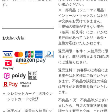
す。
い求めください。
※一部商品（シューケア用品・
インソール・ソックス）は返品
や交換をお受けできません。
※現物の確認ができない場合
（破棄・紛失等）には、いかな
る理由があっても返品・返金・
お支払い方法
交換対応はいたしかねます。
返品期限・条件： 未使用品に限
ります。商品到着日より7日以内
にご連絡ください。
返品送料： お客様のご都合によ
る場合はお客様にご負担いただ
きます。不良品や誤発送の場合
は当社が返送費用を負担いたし
ます。
クレジットカード：各種クレ
ジットカードで決済
不良品： 万一不良品等がござい
ましたら、当店の在庫状況を確
楽天ペイ：楽天IDを使用して
認のうえ新品と交換、または返