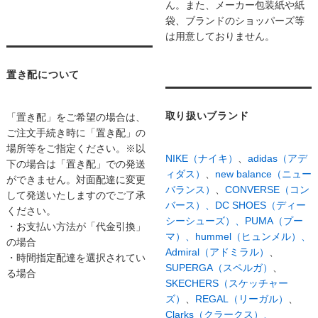
ん。また、メーカー包装紙や紙
袋、ブランドのショッパーズ等
は用意しておりません。
置き配について
取り扱いブランド
「置き配」をご希望の場合は、
ご注文手続き時に「置き配」の
場所等をご指定ください。※以
NIKE（ナイキ）
、
adidas（アデ
下の場合は「置き配」での発送
ィダス）
、
new balance（ニュー
ができません。対面配達に変更
バランス）
、
CONVERSE（コン
して発送いたしますのでご了承
バース）、
DC SHOES（ディー
ください。
シーシューズ）、
PUMA（プー
・お支払い方法が「代金引換」
マ）、
hummel（ヒュンメル）、
の場合
Admiral（アドミラル）
、
・時間指定配達を選択されてい
SUPERGA（スペルガ）
、
る場合
SKECHERS（スケッチャー
ズ）
、
REGAL（リーガル）
、
Clarks（クラークス）、