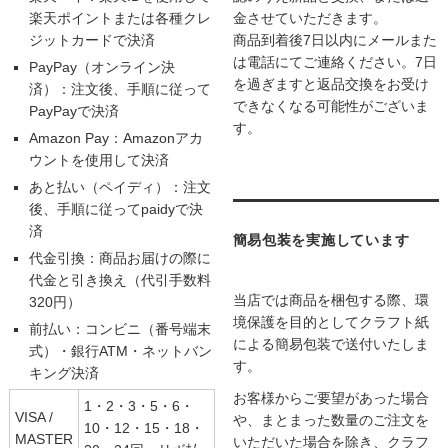
楽天ポイントまたは各種クレ
金させていただきます。
ジットカードで決済
商品到着後7日以内にメールまた
は電話にてご連絡ください。7日
PayPay（オンライン決
を過ぎますと返品交換をお受け
済）：注文後、手順に従って
できなくなる可能性がございま
PayPayで決済
す。
Amazon Pay：Amazonアカ
ウントを使用して決済
あと払い（ペイディ）：注文
後、手順に従ってpaidyで決
済
簡易包装を実施しています
代金引換：商品お届けの際に
代金と引き換え（代引手数料
当店では商品を梱包する際、環
320円）
境保護を目的としてクラフト紙
前払い：コンビニ（番号端末
による簡易包装で送付いたしま
式）・銀行ATM・ネットバン
す。
キング決済
お客様からご要望があった場合
1・2・3・5・6・
VISA /
や、まとまった数量のご注文を
10・12・15・18・
MASTER
いただいた場合を除き、クラフ