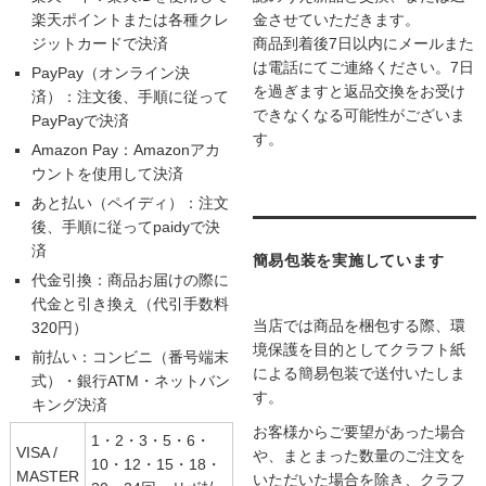
楽天ポイントまたは各種クレ
金させていただきます。
ジットカードで決済
商品到着後7日以内にメールまた
は電話にてご連絡ください。7日
PayPay（オンライン決
を過ぎますと返品交換をお受け
済）：注文後、手順に従って
できなくなる可能性がございま
PayPayで決済
す。
Amazon Pay：Amazonアカ
ウントを使用して決済
あと払い（ペイディ）：注文
後、手順に従ってpaidyで決
済
簡易包装を実施しています
代金引換：商品お届けの際に
代金と引き換え（代引手数料
当店では商品を梱包する際、環
320円）
境保護を目的としてクラフト紙
前払い：コンビニ（番号端末
による簡易包装で送付いたしま
式）・銀行ATM・ネットバン
す。
キング決済
お客様からご要望があった場合
1・2・3・5・6・
VISA /
や、まとまった数量のご注文を
10・12・15・18・
MASTER
いただいた場合を除き、クラフ