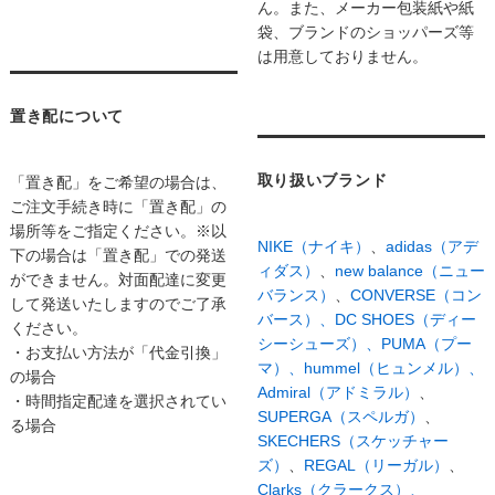
ん。また、メーカー包装紙や紙
袋、ブランドのショッパーズ等
は用意しておりません。
置き配について
取り扱いブランド
「置き配」をご希望の場合は、
ご注文手続き時に「置き配」の
場所等をご指定ください。※以
NIKE（ナイキ）
、
adidas（アデ
下の場合は「置き配」での発送
ィダス）
、
new balance（ニュー
ができません。対面配達に変更
バランス）
、
CONVERSE（コン
して発送いたしますのでご了承
バース）、
DC SHOES（ディー
ください。
シーシューズ）、
PUMA（プー
・お支払い方法が「代金引換」
マ）、
hummel（ヒュンメル）、
の場合
Admiral（アドミラル）
、
・時間指定配達を選択されてい
SUPERGA（スペルガ）
、
る場合
SKECHERS（スケッチャー
ズ）
、
REGAL（リーガル）
、
Clarks（クラークス）、