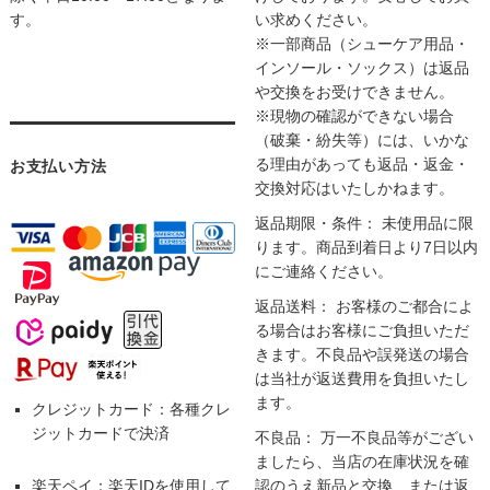
す。
い求めください。
※一部商品（シューケア用品・
インソール・ソックス）は返品
や交換をお受けできません。
※現物の確認ができない場合
（破棄・紛失等）には、いかな
る理由があっても返品・返金・
お支払い方法
交換対応はいたしかねます。
返品期限・条件： 未使用品に限
ります。商品到着日より7日以内
にご連絡ください。
返品送料： お客様のご都合によ
る場合はお客様にご負担いただ
きます。不良品や誤発送の場合
は当社が返送費用を負担いたし
ます。
クレジットカード：各種クレ
ジットカードで決済
不良品： 万一不良品等がござい
ましたら、当店の在庫状況を確
楽天ペイ：楽天IDを使用して
認のうえ新品と交換、または返