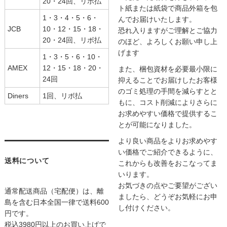
20・24回、リボ払
ト紙または紙袋で商品外箱を包
1・3・4・5・6・
んでお届けいたします。
JCB
10・12・15・18・
恐れ入りますがご理解とご協力
20・24回、リボ払
のほど、よろしくお願い申し上
げます
1・3・5・6・10・
AMEX
12・15・18・20・
また、梱包資材を必要最小限に
24回
抑えることでお届けしたお客様
のゴミ処理の手間を減らすとと
Diners
1回、リボ払
もに、コスト削減によりさらに
お求めやすい価格で提供するこ
とが可能になりました。
より良い商品をよりお求めやす
い価格でご紹介できるように、
送料について
これからも改善をおこなってま
いります。
お気づきの点やご要望がござい
通常配送商品（宅配便）は、離
ましたら、どうぞお気軽にお申
島を含む日本全国一律で送料600
し付けください。
円です。
税込3980円以上のお買い上げで