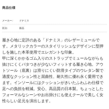
商品仕様
メーカー:
ドナミス
区分:
新品
履き心地に定評のある「ドナミス」のレザーミュールで
す。メタリックカラーのスタイリッシュなデザインに型押
しを施した本革使用でエレガントな印象。
甲に深くかかるゴム入りのストラップでミュールながらも
抜けにくくバタつきが少ないフィットする履き心地。アウ
トソール（底裏）は滑りにくい防滑タイプのウレタン製で
適度なクッション性と屈曲性、耐久性に優れ永く愛用でき
ます。インソールにはクッションがきいたふわふわ仕様で
足への負担を軽減。安心、高品質の日本製。ちょっとした
フォーマルなシーンやお出掛けにも使えクールで美しく女
性らしい足元を演出します。