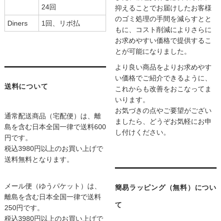
24回
抑えることでお届けしたお客様
のゴミ処理の手間を減らすとと
Diners
1回、リボ払
もに、コスト削減によりさらに
お求めやすい価格で提供するこ
とが可能になりました。
より良い商品をよりお求めやす
い価格でご紹介できるように、
送料について
これからも改善をおこなってま
いります。
お気づきの点やご要望がござい
通常配送商品（宅配便）は、離
ましたら、どうぞお気軽にお申
島を含む日本全国一律で送料600
し付けください。
円です。
税込3980円以上のお買い上げで
送料無料となります。
メール便（ゆうパケット）は、
簡易ラッピング（無料）につい
離島を含む日本全国一律で送料
て
250円です。
税込3980円以上のお買い上げで