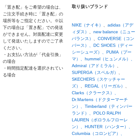
取り扱いブランド
「置き配」をご希望の場合は、
ご注文手続き時に「置き配」の
場所等をご指定ください。※以
NIKE（ナイキ）
、
adidas（アデ
下の場合は「置き配」での発送
ィダス）
、
new balance（ニュー
ができません。対面配達に変更
バランス）
、
CONVERSE（コン
して発送いたしますのでご了承
バース）、
DC SHOES（ディー
ください。
シーシューズ）、
PUMA（プー
・お支払い方法が「代金引換」
マ）、
hummel（ヒュンメル）、
の場合
Admiral（アドミラル）
、
・時間指定配達を選択されてい
SUPERGA（スペルガ）
、
る場合
SKECHERS（スケッチャー
ズ）
、
REGAL（リーガル）
、
Clarks（クラークス）、
Dr.Martens（ドクターマーチ
ン）、
Timberland（ティンバー
ランド）、
POLO RALPH
LAUREN（ポロラルフローレ
ン）、
HUNTER（ハンター）、
Columbia（コロンビア）、