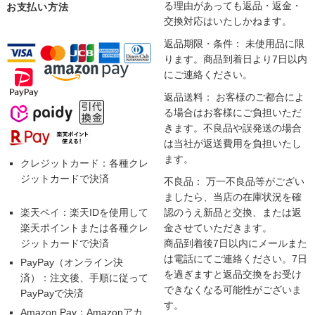
る理由があっても返品・返金・
お支払い方法
交換対応はいたしかねます。
返品期限・条件： 未使用品に限
ります。商品到着日より7日以内
にご連絡ください。
返品送料： お客様のご都合によ
る場合はお客様にご負担いただ
きます。不良品や誤発送の場合
は当社が返送費用を負担いたし
ます。
クレジットカード：各種クレ
ジットカードで決済
不良品： 万一不良品等がござい
ましたら、当店の在庫状況を確
楽天ペイ：楽天IDを使用して
認のうえ新品と交換、または返
楽天ポイントまたは各種クレ
金させていただきます。
ジットカードで決済
商品到着後7日以内にメールまた
は電話にてご連絡ください。7日
PayPay（オンライン決
を過ぎますと返品交換をお受け
済）：注文後、手順に従って
できなくなる可能性がございま
PayPayで決済
す。
Amazon Pay：Amazonアカ