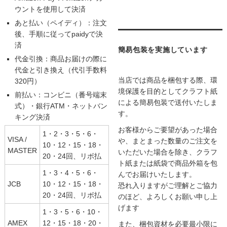
ウントを使用して決済
あと払い（ペイディ）：注文
後、手順に従ってpaidyで決
済
簡易包装を実施しています
代金引換：商品お届けの際に
代金と引き換え（代引手数料
当店では商品を梱包する際、環
320円）
境保護を目的としてクラフト紙
前払い：コンビニ（番号端末
による簡易包装で送付いたしま
式）・銀行ATM・ネットバン
す。
キング決済
お客様からご要望があった場合
1・2・3・5・6・
VISA /
や、まとまった数量のご注文を
10・12・15・18・
MASTER
いただいた場合を除き、クラフ
20・24回、リボ払
ト紙または紙袋で商品外箱を包
1・3・4・5・6・
んでお届けいたします。
JCB
10・12・15・18・
恐れ入りますがご理解とご協力
20・24回、リボ払
のほど、よろしくお願い申し上
げます
1・3・5・6・10・
AMEX
12・15・18・20・
また、梱包資材を必要最小限に