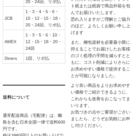
20・24回、リボ払
ト紙または紙袋で商品外箱を包
1・3・4・5・6・
んでお届けいたします。
JCB
10・12・15・18・
恐れ入りますがご理解とご協力
20・24回、リボ払
のほど、よろしくお願い申し上
げます
1・3・5・6・10・
AMEX
12・15・18・20・
また、梱包資材を必要最小限に
24回
抑えることでお届けしたお客様
のゴミ処理の手間を減らすとと
Diners
1回、リボ払
もに、コスト削減によりさらに
お求めやすい価格で提供するこ
とが可能になりました。
より良い商品をよりお求めやす
い価格でご紹介できるように、
送料について
これからも改善をおこなってま
いります。
お気づきの点やご要望がござい
通常配送商品（宅配便）は、離
ましたら、どうぞお気軽にお申
島を含む日本全国一律で送料600
し付けください。
円です。
税込3980円以上のお買い上げで