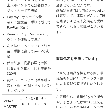
楽天ポイントまたは各種クレ
金させていただきます。
ジットカードで決済
商品到着後7日以内にメールまた
は電話にてご連絡ください。7日
PayPay（オンライン決
を過ぎますと返品交換をお受け
済）：注文後、手順に従って
できなくなる可能性がございま
PayPayで決済
す。
Amazon Pay：Amazonアカ
ウントを使用して決済
あと払い（ペイディ）：注文
後、手順に従ってpaidyで決
済
簡易包装を実施しています
代金引換：商品お届けの際に
代金と引き換え（代引手数料
当店では商品を梱包する際、環
320円）
境保護を目的としてクラフト紙
前払い：コンビニ（番号端末
による簡易包装で送付いたしま
式）・銀行ATM・ネットバン
す。
キング決済
お客様からご要望があった場合
1・2・3・5・6・
VISA /
や、まとまった数量のご注文を
10・12・15・18・
MASTER
いただいた場合を除き、クラフ