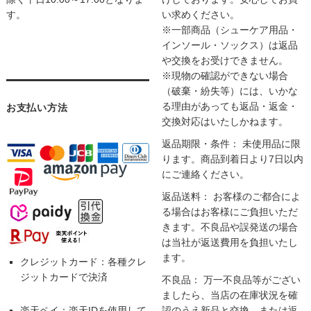
す。
い求めください。
※一部商品（シューケア用品・
インソール・ソックス）は返品
や交換をお受けできません。
※現物の確認ができない場合
（破棄・紛失等）には、いかな
る理由があっても返品・返金・
お支払い方法
交換対応はいたしかねます。
返品期限・条件： 未使用品に限
ります。商品到着日より7日以内
にご連絡ください。
返品送料： お客様のご都合によ
る場合はお客様にご負担いただ
きます。不良品や誤発送の場合
は当社が返送費用を負担いたし
ます。
クレジットカード：各種クレ
ジットカードで決済
不良品： 万一不良品等がござい
ましたら、当店の在庫状況を確
楽天ペイ：楽天IDを使用して
認のうえ新品と交換、または返