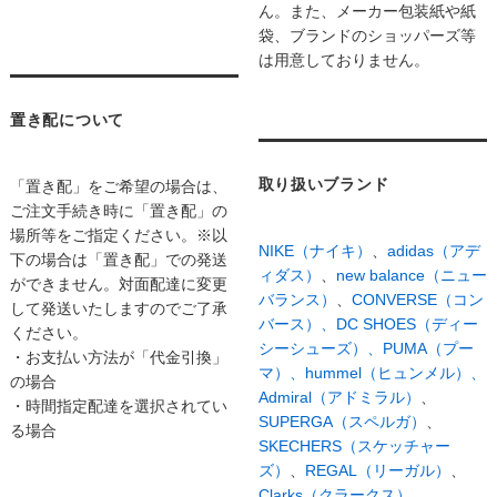
ん。また、メーカー包装紙や紙
袋、ブランドのショッパーズ等
は用意しておりません。
置き配について
取り扱いブランド
「置き配」をご希望の場合は、
ご注文手続き時に「置き配」の
場所等をご指定ください。※以
NIKE（ナイキ）
、
adidas（アデ
下の場合は「置き配」での発送
ィダス）
、
new balance（ニュー
ができません。対面配達に変更
バランス）
、
CONVERSE（コン
して発送いたしますのでご了承
バース）、
DC SHOES（ディー
ください。
シーシューズ）、
PUMA（プー
・お支払い方法が「代金引換」
マ）、
hummel（ヒュンメル）、
の場合
Admiral（アドミラル）
、
・時間指定配達を選択されてい
SUPERGA（スペルガ）
、
る場合
SKECHERS（スケッチャー
ズ）
、
REGAL（リーガル）
、
Clarks（クラークス）、