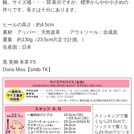
幅、サイズ感・・・3E表示ですが、標準からやや小さめの
作りです。長さは十分にあります。
ヒールの高さ：約4.5cm
素材 アッパー：天然皮革 アウトソール：合成底
重量 約130g（23.5cm片足で計測。）
生産国：日本
黒 美脚 本革 F5
Dona Miss【smtb-TK】
ストッキングで履
くなら23.5cmで、
ソックスで履くな
ら24.0cmでピッタ