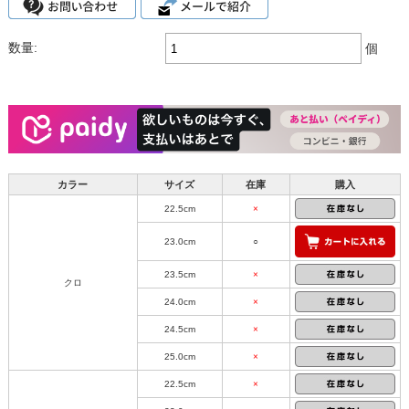
数量:
個
カラー
サイズ
在庫
購入
22.5cm
×
23.0cm
○
23.5cm
×
クロ
24.0cm
×
24.5cm
×
25.0cm
×
22.5cm
×