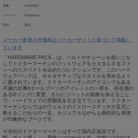
型番:
31592001
メーカー:
Dr.Martens
区分:
新品
メーカー希望小売価格はメーカーサイトに基づいて掲載し
ています
「HARDWARE PACK」は、ベルトやチェーンを使いこな
してドクターマーチンのフットウェアをカスタムするファ
ンへのリスペクトを込めたコレクションです。このハード
ウェアパックは、オルタナティブなスタイルを求める人々
に愛されています。ドクターマーチンのアイコンでもある
不滅の定番8ホールブーツのアイレットの一部を、存在感の
あるDリングに変更、さらにリベットの装飾を加えること
で、ハードウェアの雰囲気を引き立てています。ドクター
マーチンならではのウェルトのイエローステッチが足元に
映えるこだわりの一足。カジュアルながらも個性的な表情
が印象的なブーツです。
※当社のドクターマーチンはすべて国内正規品です。
幅、サイズ感・・・男性にはやや小さめ、女性にはやや大