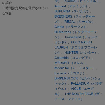
マ）、
hummel（ヒュンメル）、
の場合
Admiral（アドミラル）
、
・時間指定配達を選択されてい
SUPERGA（スペルガ）
、
る場合
SKECHERS（スケッチャー
ズ）
、
REGAL（リーガル）
、
Clarks（クラークス）、
Dr.Martens（ドクターマーチ
ン）、
Timberland（ティンバー
ランド）、
POLO RALPH
LAUREN（ポロラルフローレ
ン）、
HUNTER（ハンター）、
Columbia（コロンビア）、
MERRELL（メレル）、
MoonStar（ムーンスター）
、
Lacoste（ラコステ）
、
BIRKENSTOCK（ビルケンシュ
トック）
、
PALLADIUM（パラデ
ィウム）
、
AIGLE（エーグ
ル）
、
THE NORTH FACE（ザ・
ノース・フェイス）