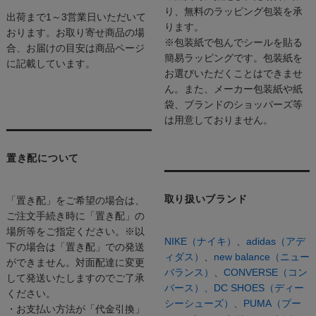
り、無料のラッピング包装を承
出荷まで1～3営業日いただいて
ります。
おります。お取り寄せ商品の場
※包装紙で包んでシールを貼る
合、お届けの目安は商品ページ
簡易ラッピングです。包装紙を
に記載しています。
お選びいただくことはできませ
ん。また、メーカー包装紙や紙
袋、ブランドのショッパーズ等
は用意しておりません。
置き配について
取り扱いブランド
「置き配」をご希望の場合は、
ご注文手続き時に「置き配」の
場所等をご指定ください。※以
NIKE（ナイキ）
、
adidas（アデ
下の場合は「置き配」での発送
ィダス）
、
new balance（ニュー
ができません。対面配達に変更
バランス）
、
CONVERSE（コン
して発送いたしますのでご了承
バース）、
DC SHOES（ディー
ください。
シーシューズ）、
PUMA（プー
・お支払い方法が「代金引換」