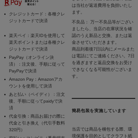
は当社が返送費用を負担いたし
ます。
クレジットカード：各種クレ
ジットカードで決済
不良品： 万一不良品等がござい
ましたら、当店の在庫状況を確
楽天ペイ：楽天IDを使用して
認のうえ新品と交換、または返
楽天ポイントまたは各種クレ
金させていただきます。
ジットカードで決済
商品到着後7日以内にメールまた
は電話にてご連絡ください。7日
PayPay（オンライン決
を過ぎますと返品交換をお受け
済）：注文後、手順に従って
できなくなる可能性がございま
PayPayで決済
す。
Amazon Pay：Amazonアカ
ウントを使用して決済
あと払い（ペイディ）：注文
後、手順に従ってpaidyで決
済
簡易包装を実施しています
代金引換：商品お届けの際に
代金と引き換え（代引手数料
当店では商品を梱包する際、環
320円）
境保護を目的としてクラフト紙
前払い：コンビニ（番号端末