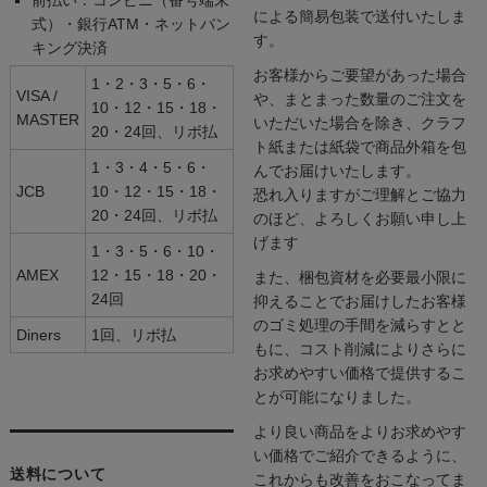
による簡易包装で送付いたしま
式）・銀行ATM・ネットバン
す。
キング決済
お客様からご要望があった場合
1・2・3・5・6・
VISA /
や、まとまった数量のご注文を
10・12・15・18・
MASTER
いただいた場合を除き、クラフ
20・24回、リボ払
ト紙または紙袋で商品外箱を包
1・3・4・5・6・
んでお届けいたします。
JCB
10・12・15・18・
恐れ入りますがご理解とご協力
20・24回、リボ払
のほど、よろしくお願い申し上
げます
1・3・5・6・10・
AMEX
12・15・18・20・
また、梱包資材を必要最小限に
24回
抑えることでお届けしたお客様
のゴミ処理の手間を減らすとと
Diners
1回、リボ払
もに、コスト削減によりさらに
お求めやすい価格で提供するこ
とが可能になりました。
より良い商品をよりお求めやす
い価格でご紹介できるように、
送料について
これからも改善をおこなってま