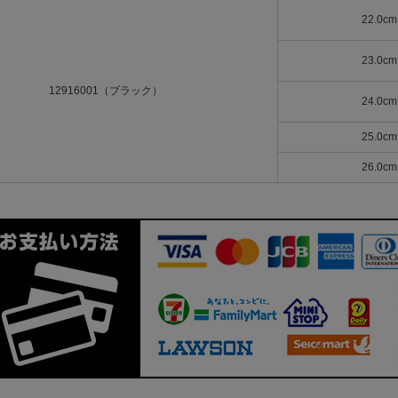
22.0c
23.0c
12916001（ブラック）
24.0c
25.0c
26.0c