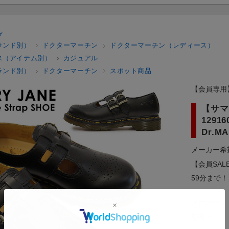
プ
ランド別）
ドクターマーチン
ドクターマーチン（レディース）
ス（アイテム別）
カジュアル
ランド別）
ドクターマーチン
スポット商品
【会員専用
【サマ
129
Dr.M
メーカー希
【会員SAL
59分まで！
メーカー：
型番：