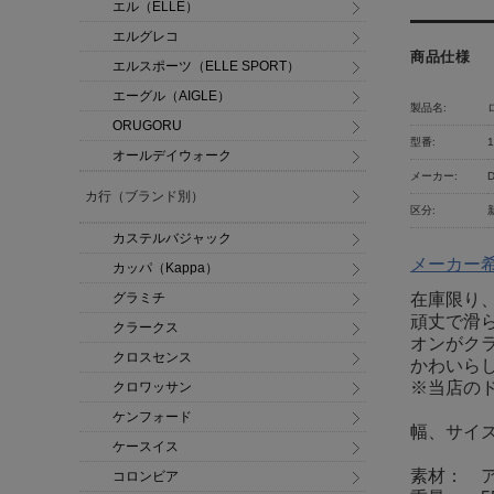
エル（ELLE）
エルグレコ
商品仕様
エルスポーツ（ELLE SPORT）
エーグル（AIGLE）
製品名:
ORUGORU
型番:
1
オールデイウォーク
メーカー:
D
カ行（ブランド別）
区分:
カステルバジャック
メーカー
カッパ（Kappa）
グラミチ
在庫限り
頑丈で滑
クラークス
オンがク
クロスセンス
かわいら
※当店の
クロワッサン
ケンフォード
幅、サイ
ケースイス
素材： 
コロンビア