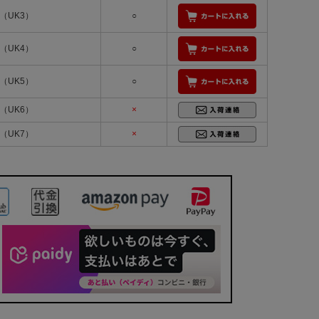
m（UK3）
○
m（UK4）
○
m（UK5）
○
m（UK6）
×
m（UK7）
×