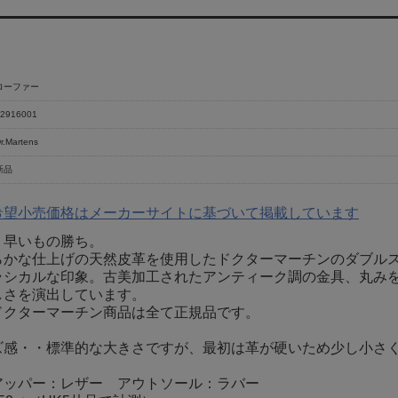
ローファー
2916001
r.Martens
新品
希望小売価格はメーカーサイトに基づいて掲載しています
、早いもの勝ち。
らかな仕上げの天然皮革を使用したドクターマーチンのダブル
ラシカルな印象。古美加工されたアンティーク調の金具、丸み
しさを演出しています。
ドクターマーチン商品は全て正規品です。
ズ感・・標準的な大きさですが、最初は革が硬いため少し小さ
アッパー：レザー アウトソール：ラバー