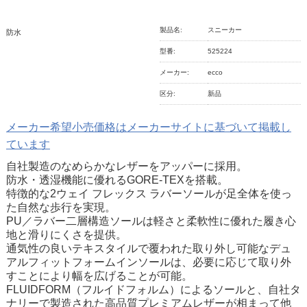
製品名:
スニーカー
防水
型番:
525224
メーカー:
ecco
区分:
新品
メーカー希望小売価格はメーカーサイトに基づいて掲載し
ています
自社製造のなめらかなレザーをアッパーに採用。
防水・透湿機能に優れるGORE-TEXを搭載。
特徴的な2ウェイ フレックス ラバーソールが足全体を使っ
た自然な歩行を実現。
PU／ラバー二層構造ソールは軽さと柔軟性に優れた履き心
地と滑りにくさを提供。
通気性の良いテキスタイルで覆われた取り外し可能なデュ
アルフィットフォームインソールは、必要に応じて取り外
すことにより幅を広げることが可能。
FLUIDFORM（フルイドフォルム）によるソールと、自社タ
ナリーで製造された高品質プレミアムレザーが相まって他