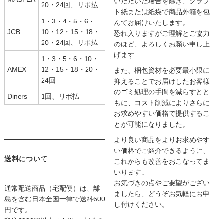
いただいた場合を除き、クラフ
20・24回、リボ払
ト紙または紙袋で商品外箱を包
1・3・4・5・6・
んでお届けいたします。
JCB
10・12・15・18・
恐れ入りますがご理解とご協力
20・24回、リボ払
のほど、よろしくお願い申し上
げます
1・3・5・6・10・
AMEX
12・15・18・20・
また、梱包資材を必要最小限に
24回
抑えることでお届けしたお客様
のゴミ処理の手間を減らすとと
Diners
1回、リボ払
もに、コスト削減によりさらに
お求めやすい価格で提供するこ
とが可能になりました。
より良い商品をよりお求めやす
い価格でご紹介できるように、
送料について
これからも改善をおこなってま
いります。
お気づきの点やご要望がござい
通常配送商品（宅配便）は、離
ましたら、どうぞお気軽にお申
島を含む日本全国一律で送料600
し付けください。
円です。