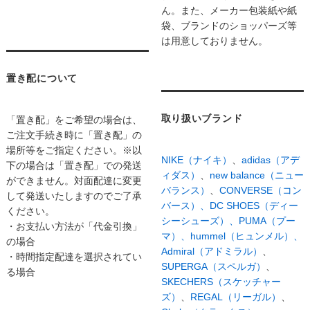
ん。また、メーカー包装紙や紙
袋、ブランドのショッパーズ等
は用意しておりません。
置き配について
取り扱いブランド
「置き配」をご希望の場合は、
ご注文手続き時に「置き配」の
場所等をご指定ください。※以
NIKE（ナイキ）
、
adidas（アデ
下の場合は「置き配」での発送
ィダス）
、
new balance（ニュー
ができません。対面配達に変更
バランス）
、
CONVERSE（コン
して発送いたしますのでご了承
バース）、
DC SHOES（ディー
ください。
シーシューズ）、
PUMA（プー
・お支払い方法が「代金引換」
マ）、
hummel（ヒュンメル）、
の場合
Admiral（アドミラル）
、
・時間指定配達を選択されてい
SUPERGA（スペルガ）
、
る場合
SKECHERS（スケッチャー
ズ）
、
REGAL（リーガル）
、