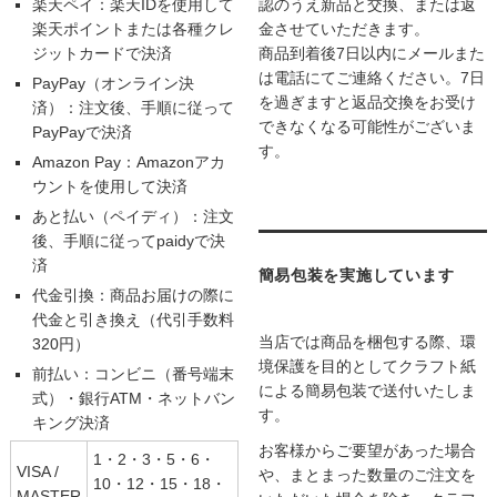
楽天ペイ：楽天IDを使用して
認のうえ新品と交換、または返
楽天ポイントまたは各種クレ
金させていただきます。
ジットカードで決済
商品到着後7日以内にメールまた
は電話にてご連絡ください。7日
PayPay（オンライン決
を過ぎますと返品交換をお受け
済）：注文後、手順に従って
できなくなる可能性がございま
PayPayで決済
す。
Amazon Pay：Amazonアカ
ウントを使用して決済
あと払い（ペイディ）：注文
後、手順に従ってpaidyで決
済
簡易包装を実施しています
代金引換：商品お届けの際に
代金と引き換え（代引手数料
当店では商品を梱包する際、環
320円）
境保護を目的としてクラフト紙
前払い：コンビニ（番号端末
による簡易包装で送付いたしま
式）・銀行ATM・ネットバン
す。
キング決済
お客様からご要望があった場合
1・2・3・5・6・
VISA /
や、まとまった数量のご注文を
10・12・15・18・
MASTER