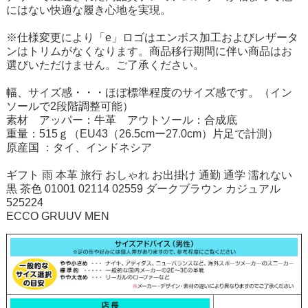
にはない快適な履き心地を実現。
※仕様変更により「e」ロゴはエンボス加工およびレザータ
ンはトリムがなくなります。商品移行期間に伴い商品はお
選びいただけません。ご了承ください。
幅、サイズ感・・・ほぼ標準程度のサイズ感です。（イン
ソールで2段階調整可能）
素材 アッパー：牛革 アウトソール：合成底
重量：515ｇ（EU43（26.5cmー27.0cm）片足で計測）
原産国 ：タイ、インドネシア
ギフト 雨 本革 旅行 おしゃれ お出掛け 通勤 通学 濡れない
黒 茶色 01001 02114 02559 ダークブラウン カジュアル
525224
ECCO GRUUV MEN