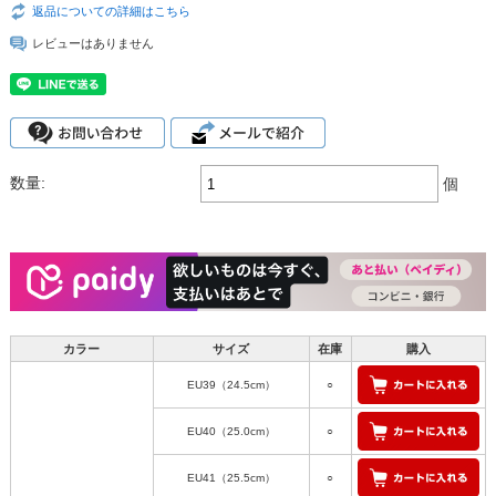
返品についての詳細はこちら
レビューはありません
数量:
個
カラー
サイズ
在庫
購入
EU39（24.5cm）
○
EU40（25.0cm）
○
EU41（25.5cm）
○